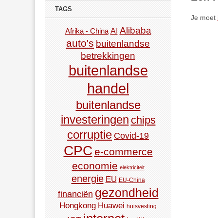
TAGS
Je moet
Alibaba
AI
Afrika - China
auto's
buitenlandse
betrekkingen
buitenlandse
handel
buitenlandse
investeringen
chips
corruptie
Covid-19
CPC
e-commerce
economie
elektriciteit
energie
EU
EU-China
gezondheid
financiën
Hongkong
Huawei
huisvesting