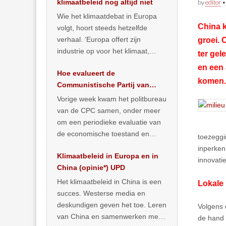
klimaatbeleid nog altijd niet
by
editor
Wie het klimaatdebat in Europa
China k
volgt, hoort steeds hetzelfde
verhaal. ‘Europa offert zijn
groei.
C
industrie op voor het klimaat,
ter ge
terwijl China onder het mom van
en een 
Hoe evalueert de
vergroening
… >> lees meer
komen.
Communistische Partij van
China de economische
Vorige week kwam het politbureau
situatie?
van de CPC samen, onder meer
om een periodieke evaluatie van
de economische toestand en
toezeggi
politiek te maken. We
inperken
Klimaatbeleid in Europa en in
publiceerden
… >> lees meer
innovatie
China (opinie*) UPD
Het klimaatbeleid in China is een
Lokale 
succes. Westerse media en
deskundigen geven het toe. Leren
Volgens 
van China en samenwerken met
de hand 