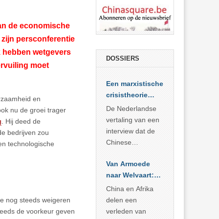
 aan de economische
 zijn persconferentie
ek hebben wetgevers
DOSSIERS
rvuiling moet
Een marxistische
crisistheorie
urzaamheid en
voor vandaag
De Nederlandse
ok nu de groei trager
vertaling van een
g
. Hij deed de
interview dat de
de bedrijven zou
Chinese
en technologische
Academie voor
Van Armoede
Sociale
naar Welvaart:
Wetenschappen
Wat Afrika kan
afnam van de
China en Afrika
leren van
Britse
delen een
ie nog steeds weigeren
China’s
marxistische
verleden van
teeds de voorkeur geven