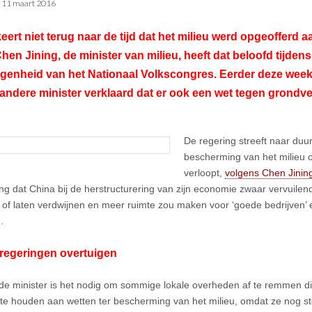
•
11 maart 2016
eert niet terug naar de tijd dat het milieu werd opgeofferd
hen Jining, de minister van milieu, heeft dat beloofd tijdens
legenheid van het Nationaal Volkscongres. Eerder deze we
andere minister verklaard dat er ook een wet tegen grondve
De regering streeft naar du
bescherming van het milieu o
verloopt,
volgens Chen Jinin
ng dat China bij de herstructurering van zijn economie zwaar vervuilen
 of laten verdwijnen en meer ruimte zou maken voor ‘goede bedrijven’ 
.
regeringen overtuigen
de minister is het nodig om sommige lokale overheden af te remmen d
te houden aan wetten ter bescherming van het milieu, omdat ze nog s