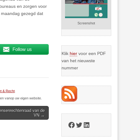
sbureaus en zorgen voor
p maandag gezegd dat
Screenshot
Follow us
Klik
hier
voor een PDF
van het nieuwste
nummer
t & Recht
.
n vanop uw eigen website.
ensenrechtenraad van de
VN →
Facebook
Twitter
LinkedIn