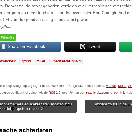
s. De wet zal de bevoegdheden verdelen over verschillende overheid
roleorgaan en meer fondsen ’. Landbouwminister Han Changfu had o
 1 % van de grondvervuiling uiterst ernstig was.
lyAsia
Share on Facebook
Tweet
ezondheid
grond
milieu
voedselveiligheid
 werd toegevoegd op vrijdag 11 maart 2016 om 07:42 geplaatst onder thema
Actueel
,
Milieu
,
We
eacties op dit artikel volgen via de
RSS 2.0
feed. Je kan een
reactie plaatsen
, of
een link
make
éondernemers en ambtenaren moeten zich
Woordentwist in de M
oordelijk opstellen voor Xi
ion
eactie achterlaten