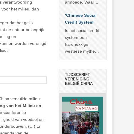
economisch
econoom Michael
armoede. Waar
er verantwoording
wonder
Roberts. Het laat
China er de
 voor het milieu, dan
zien dat
‘Chinese Social
voorbije veertig
… >> lees meer
Credit System’
jaar in slaagde
ger dat het gelijk
meer dan 800
dat de natuur belangrijk
Is het social credit
miljoen mensen
eling en
system een
uit de armoede
e kunnen worden verenigd
hardnekkige
… >> lees meer
ieu.’
westerse mythe of
de dagelijkse
realiteit in China?
TIJDSCHRIFT
VERENIGING
BELGIË-CHINA
hina vervuilde milieu:
ng van het Milieu en
ersconferentie
iligheid van voedsel en
n onderbouwen. (…) Er
e agenda van de