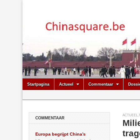
Chinasquare.
Skip
Main
Startpagina
Actueel
Commentaar
Dossi
to
menu
Sub
content
menu
ACTUEEL
,
COMMENTAAR
Mili
trag
Europa begrijpt China’s