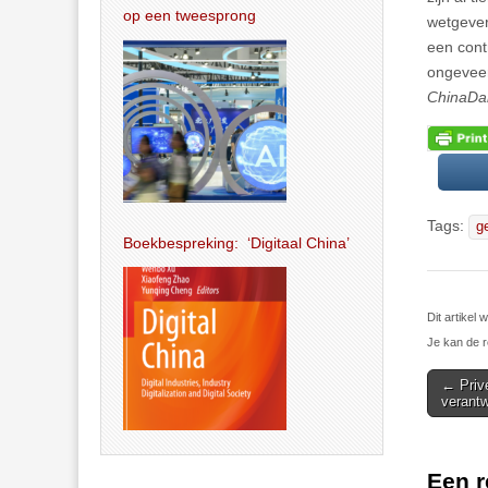
op een tweesprong
wetgever
een cont
ongeveer
ChinaDai
Tags:
g
Boekbespreking: ‘Digitaal China’
Dit artikel
Je kan de r
Post
← Priv
verantw
navigat
Een r