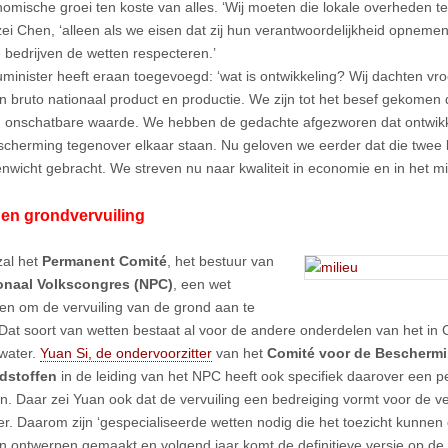
omische groei ten koste van alles. ‘Wij moeten die lokale overheden t
zei Chen, ‘alleen als we eisen dat zij hun verantwoordelijkheid opnemen
e bedrijven de wetten respecteren.’
uminister heeft eraan toegevoegd: ‘wat is ontwikkeling? Wij dachten vroe
n bruto nationaal product en productie. We zijn tot het besef gekomen 
n onschatbare waarde. We hebben de gedachte afgezworen dat ontwikk
scherming tegenover elkaar staan. Nu geloven we eerder dat die twe
enwicht gebracht. We streven nu naar kwaliteit in economie en in het mil
gen grondvervuiling
zal het
Permanent Comité
, het bestuur van
onaal Volkscongres (NPC)
, een wet
en om de vervuiling van de grond aan te
Dat soort van wetten bestaat al voor de andere onderdelen van het in C
 water.
Yuan Si, de ondervoorzitter
van het
Comité voor de Beschermi
dstoffen
in de leiding van het NPC heeft ook specifiek daarover een p
. Daar zei Yuan ook dat de vervuiling een bedreiging vormt voor de ve
er. Daarom zijn ‘gespecialiseerde wetten nodig die het toezicht kunne
tien ontwerpen gemaakt en volgend jaar komt de definitieve versie op d