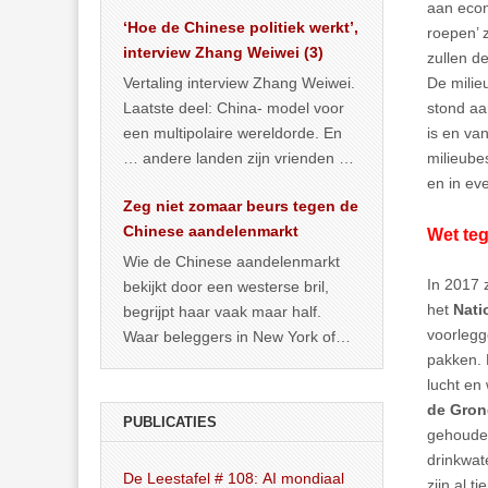
het land dan maar? ‘Dat
aan econ
‘Hoe de Chinese politiek werkt’,
… >> lees meer
roepen’ 
interview Zhang Weiwei (3)
zullen d
Vertaling interview Zhang Weiwei.
De milie
Laatste deel: China- model voor
stond aa
een multipolaire wereldorde. En
is en va
… andere landen zijn vrienden of
milieube
kunnen het worden.
en in ev
Zeg niet zomaar beurs tegen de
Chinese aandelenmarkt
Wet te
Wie de Chinese aandelenmarkt
In 2017 
bekijkt door een westerse bril,
het
Nati
begrijpt haar vaak maar half.
voorlegg
Waar beleggers in New York of
pakken. 
Londen vooral kijken naar winst,
lucht en
… >> lees meer
de Gron
PUBLICATIES
gehouden
drinkwat
De Leestafel # 108: AI mondiaal
zijn al 