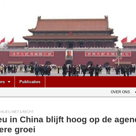
be
ers
Publicaties
OVER ONS
MILIEU
,
WET & RECHT
eu in China blijft hoog op de ag
ere groei