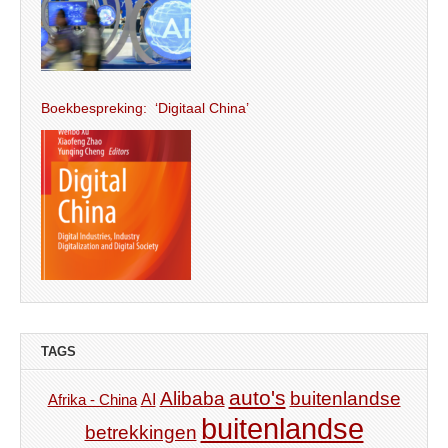
Boekbespreking: ‘Digitaal China’
TAGS
auto's
Alibaba
buitenlandse
AI
Afrika - China
buitenlandse
betrekkingen