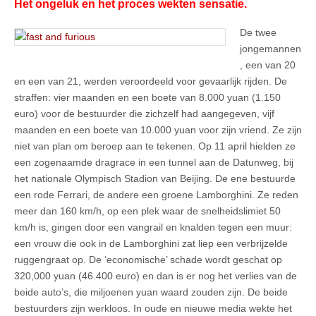
Het ongeluk en het proces wekten sensatie.
De twee
jongemannen
, een van 20
en een van 21, werden veroordeeld voor gevaarlijk rijden. De
straffen: vier maanden en een boete van 8.000 yuan (1.150
euro) voor de bestuurder die zichzelf had aangegeven, vijf
maanden en een boete van 10.000 yuan voor zijn vriend. Ze zijn
niet van plan om beroep aan te tekenen. Op 11 april hielden ze
een zogenaamde dragrace in een tunnel aan de Datunweg, bij
het nationale Olympisch Stadion van Beijing. De ene bestuurde
een rode Ferrari, de andere een groene Lamborghini. Ze reden
meer dan 160 km/h, op een plek waar de snelheidslimiet 50
km/h is, gingen door een vangrail en knalden tegen een muur:
een vrouw die ook in de Lamborghini zat liep een verbrijzelde
ruggengraat op. De ‘economische’ schade wordt geschat op
320,000 yuan (46.400 euro) en dan is er nog het verlies van de
beide auto’s, die miljoenen yuan waard zouden zijn. De beide
bestuurders zijn werkloos. In oude en nieuwe media wekte het