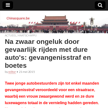
Chinasquare.be
ACTUEEL
,
MAATSCHAPPIJ
Na zwaar ongeluk door
gevaarlijk rijden met dure
auto's: gevangenisstraf en
boetes
by
editor
•
21 mei 2015
Twee jonge autobestuurders zijn tot enkel maanden
gevangenisstraf veroordeeld voor een straatrace,
waarbij een vrouw zwaargewond werd en ze dure
luxewagens totaal in de vernieling hadden gereden.