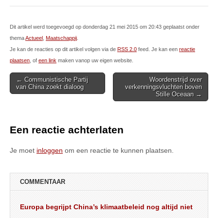
Dit artikel werd toegevoegd op donderdag 21 mei 2015 om 20:43 geplaatst onder
thema
Actueel
,
Maatschappij
.
Je kan de reacties op dit artikel volgen via de
RSS 2.0
feed. Je kan een
reactie
plaatsen
, of
een link
maken vanop uw eigen website.
Post
← Communistische Partij
Woordenstrijd over
van China zoekt dialoog
verkenningsvluchten boven
navigation
Stille Oceaan →
Een reactie achterlaten
Je moet
inloggen
om een reactie te kunnen plaatsen.
COMMENTAAR
Europa begrijpt China’s klimaatbeleid nog altijd niet