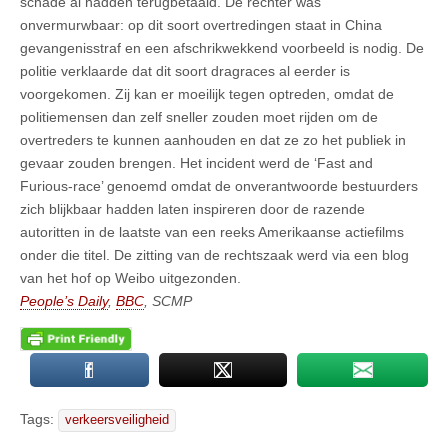
schade al hadden terugbetaald. De rechter was
onvermurwbaar: op dit soort overtredingen staat in China
gevangenisstraf en een afschrikwekkend voorbeeld is nodig. De
politie verklaarde dat dit soort dragraces al eerder is
voorgekomen. Zij kan er moeilijk tegen optreden, omdat de
politiemensen dan zelf sneller zouden moet rijden om de
overtreders te kunnen aanhouden en dat ze zo het publiek in
gevaar zouden brengen. Het incident werd de ‘Fast and
Furious-race’ genoemd omdat de onverantwoorde bestuurders
zich blijkbaar hadden laten inspireren door de razende
autoritten in de laatste van een reeks Amerikaanse actiefilms
onder die titel. De zitting van de rechtszaak werd via een blog
van het hof op Weibo uitgezonden.
People’s Daily
,
BBC
, SCMP
Tags:
verkeersveiligheid