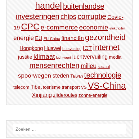
handel
buitenlandse
investeringen
corruptie
chips
Covid-
CPC
e-commerce
economie
19
elektriciteit
gezondheid
energie
financiën
EU
EU-China
internet
ICT
Hongkong
Huawei
huisvesting
klimaat
luchtvervuiling
justitie
media
luchtvaart
mensenrechten
milieu
sociaal
technologie
spoorwegen
steden
Taiwan
VS-China
Tibet
toerisme
transport
telecom
VS
Xinjiang
zijderoutes
zonne-energie
Zoeken
naar: