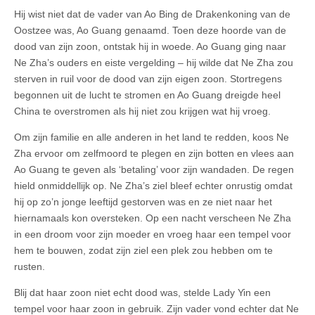
Hij wist niet dat de vader van Ao Bing de Drakenkoning van de
Oostzee was, Ao Guang genaamd. Toen deze hoorde van de
dood van zijn zoon, ontstak hij in woede. Ao Guang ging naar
Ne Zha’s ouders en eiste vergelding – hij wilde dat Ne Zha zou
sterven in ruil voor de dood van zijn eigen zoon. Stortregens
begonnen uit de lucht te stromen en Ao Guang dreigde heel
China te overstromen als hij niet zou krijgen wat hij vroeg.
Om zijn familie en alle anderen in het land te redden, koos Ne
Zha ervoor om zelfmoord te plegen en zijn botten en vlees aan
Ao Guang te geven als ‘betaling’ voor zijn wandaden. De regen
hield onmiddellijk op. Ne Zha’s ziel bleef echter onrustig omdat
hij op zo’n jonge leeftijd gestorven was en ze niet naar het
hiernamaals kon oversteken. Op een nacht verscheen Ne Zha
in een droom voor zijn moeder en vroeg haar een tempel voor
hem te bouwen, zodat zijn ziel een plek zou hebben om te
rusten.
Blij dat haar zoon niet echt dood was, stelde Lady Yin een
tempel voor haar zoon in gebruik. Zijn vader vond echter dat Ne