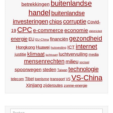
buitenlandse
betrekkingen
handel
buitenlandse
investeringen
corruptie
chips
Covid-
CPC
e-commerce
economie
19
elektriciteit
gezondheid
energie
financiën
EU
EU-China
internet
ICT
Hongkong
Huawei
huisvesting
klimaat
luchtvervuiling
justitie
media
luchtvaart
mensenrechten
milieu
sociaal
technologie
spoorwegen
steden
Taiwan
VS-China
Tibet
toerisme
transport
telecom
VS
Xinjiang
zijderoutes
zonne-energie
Zoeken