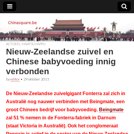
Chinasquare.be
ACTUEEL
,
MAATSCHAPPIJ
Nieuw-Zeelandse zuivel en
Chinese babyvoeding innig
verbonden
by
editor
•
29 oktober 2015
De Nieuw-Zeelandse zuivelgigant Fonterra zal zich in
Australië nog nauwer verbinden met Beingmate, een
groot Chinees bedrijf voor babyvoeding.
Beingmate
zal 51 % nemen in de Fonterra-fabriek in Darnum
(staat Victoria in Australië). Ook het conglomeraat
Pengxin is actief in de sector van de Nieuw-Zeelandse