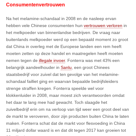
Consumentenvertrouwen
Na het melamine-schandaal in 2008 en de nasleep ervan
hebben vele Chinese consumenten hun
vertrouwen verloren
in
het melkpoeder van binnenlandse bedrijven. De vraag naar
buitenlands melkpoeder werd op een bepaald moment zo groot
dat China in overleg met de Europese landen een rem heeft
moeten zetten op deze handel en maatregelen heeft moeten
nemen tegen de
illegale invoer
. Fonterra was met 43% een
belangrijk aandeelhouder in
Sanlu
, een groot Chinees
staatsbedrijf voor zuivel dat ten gevolge van het melamine-
schandaal failliet ging en waarvan bepaalde bedrijfsleiders
strenge straffen kregen. Fonterra speelde wel voor
klokkenluider in 2008, maar moest zich verantwoorden omdat
het daar te lang mee had gewacht. Toch slaagde het
zuivelbedrijf erin om na verloop van tijd weer een groot deel van
de markt te veroveren, door zijn producten buiten China te laten
maken. Fonterra schat dat de markt voor flesvoeding in China
11 miljard dollar waard is en dat dit tegen 2017 kan groeien tot