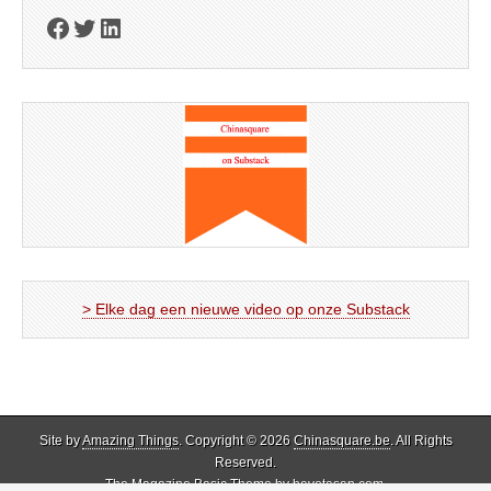
Facebook
Twitter
LinkedIn
> Elke dag een nieuwe video op onze Substack
Site by
Amazing Things
. Copyright © 2026
Chinasquare.be
. All Rights
Reserved.
The Magazine Basic Theme by
bavotasan.com
.