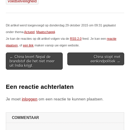
voedselveiligheid
Dit artikel werd toegevoegd op donderdag 29 oktober 2015 om 09:31 geplaatst
onder thema
Actueel
,
Maatschappij
.
Je kan de reacties op dit artikel volgen via de
RSS 2.0
feed. Je kan een
reactie
plaatsen
, of
een link
maken vanop uw eigen website.
Post
← China levert Nepal de
China stopt met
brandstof die het niet meer
eenkindpolitiek →
navigation
uit India krijgt.
Een reactie achterlaten
Je moet
inloggen
om een reactie te kunnen plaatsen.
COMMENTAAR