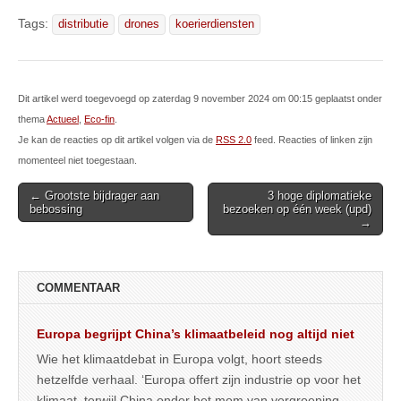
Tags:
distributie
drones
koerierdiensten
Dit artikel werd toegevoegd op zaterdag 9 november 2024 om 00:15 geplaatst onder
thema
Actueel
,
Eco-fin
.
Je kan de reacties op dit artikel volgen via de
RSS 2.0
feed. Reacties of linken zijn
momenteel niet toegestaan.
Post
← Grootste bijdrager aan
3 hoge diplomatieke
bebossing
bezoeken op één week (upd)
navigation
→
COMMENTAAR
Europa begrijpt China’s klimaatbeleid nog altijd niet
Wie het klimaatdebat in Europa volgt, hoort steeds
hetzelfde verhaal. ‘Europa offert zijn industrie op voor het
klimaat, terwijl China onder het mom van vergroening