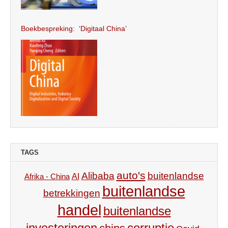
Boekbespreking: ‘Digitaal China’
TAGS
auto's
Alibaba
buitenlandse
AI
Afrika - China
buitenlandse
betrekkingen
handel
buitenlandse
investeringen
corruptie