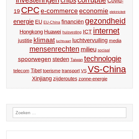
chips
Covid-
CPC
e-commerce
economie
19
elektriciteit
gezondheid
energie
financiën
EU
EU-China
internet
ICT
Hongkong
Huawei
huisvesting
klimaat
luchtvervuiling
justitie
media
luchtvaart
mensenrechten
milieu
sociaal
technologie
spoorwegen
steden
Taiwan
VS-China
Tibet
toerisme
transport
telecom
VS
Xinjiang
zijderoutes
zonne-energie
Zoeken
naar: