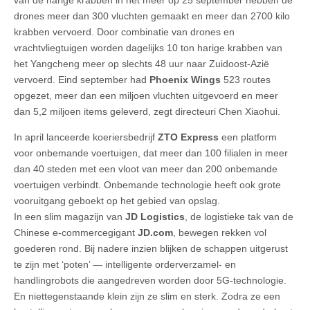
van de harige krabben in het meer op 25 september hebben de
drones meer dan 300 vluchten gemaakt en meer dan 2700 kilo
krabben vervoerd. Door combinatie van drones en
vrachtvliegtuigen worden dagelijks 10 ton harige krabben van
het Yangcheng meer op slechts 48 uur naar Zuidoost-Azië
vervoerd. Eind september had
Phoenix Wings
523 routes
opgezet, meer dan een miljoen vluchten uitgevoerd en meer
dan 5,2 miljoen items geleverd, zegt directeuri Chen Xiaohui.
In april lanceerde koeriersbedrijf
ZTO Express
een platform
voor onbemande voertuigen, dat meer dan 100 filialen in meer
dan 40 steden met een vloot van meer dan 200 onbemande
voertuigen verbindt. Onbemande technologie heeft ook grote
vooruitgang geboekt op het gebied van opslag.
In een slim magazijn van
JD Logistics
, de logistieke tak van de
Chinese e-commercegigant
JD.com
, bewegen rekken vol
goederen rond. Bij nadere inzien blijken de schappen uitgerust
te zijn met ‘poten’ — intelligente orderverzamel- en
handlingrobots die aangedreven worden door 5G-technologie.
En niettegenstaande klein zijn ze slim en sterk. Zodra ze een