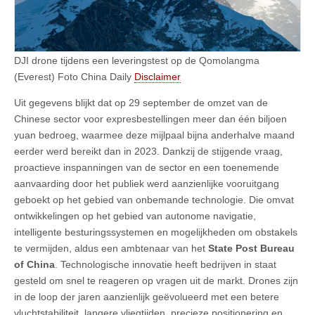
DJI drone tijdens een leveringstest op de Qomolangma
(Everest) Foto China Daily
Disclaimer
Uit gegevens blijkt dat op 29 september de omzet van de
Chinese sector voor expresbestellingen meer dan één biljoen
yuan bedroeg, waarmee deze mijlpaal bijna anderhalve maand
eerder werd bereikt dan in 2023. Dankzij de stijgende vraag,
proactieve inspanningen van de sector en een toenemende
aanvaarding door het publiek werd aanzienlijke vooruitgang
geboekt op het gebied van onbemande technologie. Die omvat
ontwikkelingen op het gebied van autonome navigatie,
intelligente besturingssystemen en mogelijkheden om obstakels
te vermijden, aldus een ambtenaar van het
State Post Bureau
of China
. Technologische innovatie heeft bedrijven in staat
gesteld om snel te reageren op vragen uit de markt. Drones zijn
in de loop der jaren aanzienlijk geëvolueerd met een betere
vluchtstabiliteit, langere vliegtijden, precieze positionering en