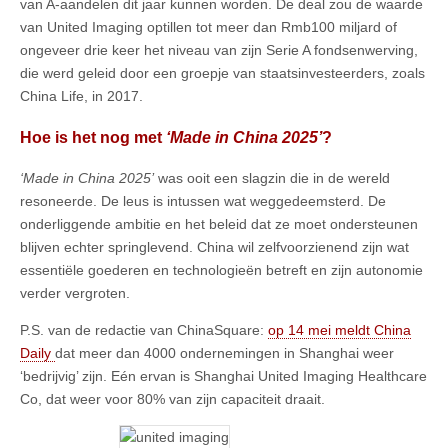
van A-aandelen dit jaar kunnen worden. De deal zou de waarde
van United Imaging optillen tot meer dan Rmb100 miljard of
ongeveer drie keer het niveau van zijn Serie A fondsenwerving,
die werd geleid door een groepje van staatsinvesteerders, zoals
China Life, in 2017.
Hoe is het nog met
‘Made in China 2025’
?
‘Made in China 2025’
was ooit een slagzin die in de wereld
resoneerde. De leus is intussen wat weggedeemsterd. De
onderliggende ambitie en het beleid dat ze moet ondersteunen
blijven echter springlevend. China wil zelfvoorzienend zijn wat
essentiële goederen en technologieën betreft en zijn autonomie
verder vergroten.
P.S. van de redactie van ChinaSquare:
op 14 mei meldt China
Daily
dat meer dan 4000 ondernemingen in Shanghai weer
‘bedrijvig’ zijn. Eén ervan is Shanghai United Imaging Healthcare
Co, dat weer voor 80% van zijn capaciteit draait.