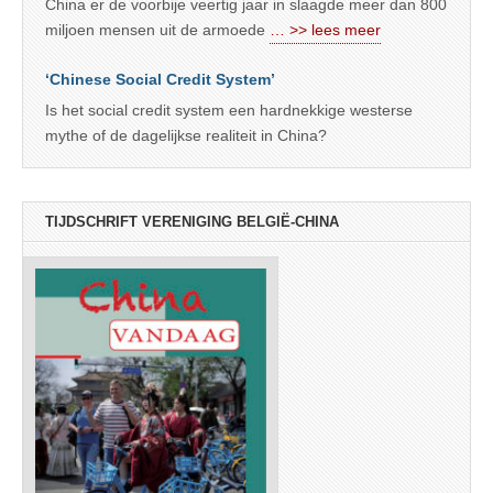
China er de voorbije veertig jaar in slaagde meer dan 800
miljoen mensen uit de armoede
… >> lees meer
‘Chinese Social Credit System’
Is het social credit system een hardnekkige westerse
mythe of de dagelijkse realiteit in China?
TIJDSCHRIFT VERENIGING BELGIË-CHINA