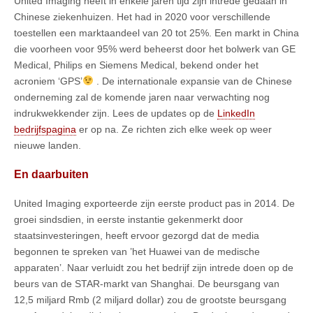
United Imaging heeft in enkele jaren tijd zijn intrede gedaan in
Chinese ziekenhuizen. Het had in 2020 voor verschillende
toestellen een marktaandeel van 20 tot 25%. Een markt in China
die voorheen voor 95% werd beheerst door het bolwerk van GE
Medical, Philips en Siemens Medical, bekend onder het
acroniem ‘GPS’
. De internationale expansie van de Chinese
onderneming zal de komende jaren naar verwachting nog
indrukwekkender zijn. Lees de updates op de
LinkedIn
bedrijfspagina
er op na. Ze richten zich elke week op weer
nieuwe landen.
En daarbuiten
United Imaging exporteerde zijn eerste product pas in 2014. De
groei sindsdien, in eerste instantie gekenmerkt door
staatsinvesteringen, heeft ervoor gezorgd dat de media
begonnen te spreken van ’het Huawei van de medische
apparaten’. Naar verluidt zou het bedrijf zijn intrede doen op de
beurs van de STAR-markt van Shanghai. De beursgang van
12,5 miljard Rmb (2 miljard dollar) zou de grootste beursgang