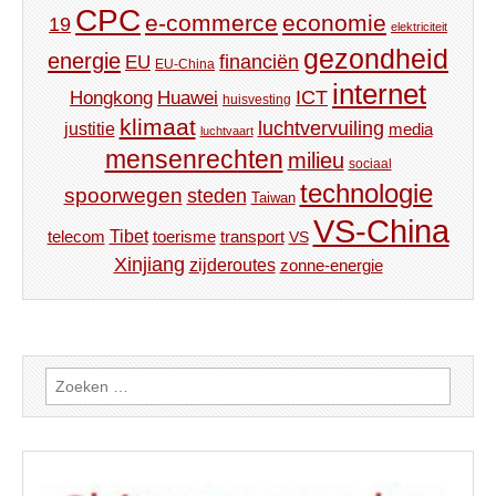
CPC
e-commerce
economie
19
elektriciteit
gezondheid
energie
financiën
EU
EU-China
internet
ICT
Hongkong
Huawei
huisvesting
klimaat
luchtvervuiling
justitie
media
luchtvaart
mensenrechten
milieu
sociaal
technologie
spoorwegen
steden
Taiwan
VS-China
Tibet
toerisme
transport
telecom
VS
Xinjiang
zijderoutes
zonne-energie
Zoeken
naar: