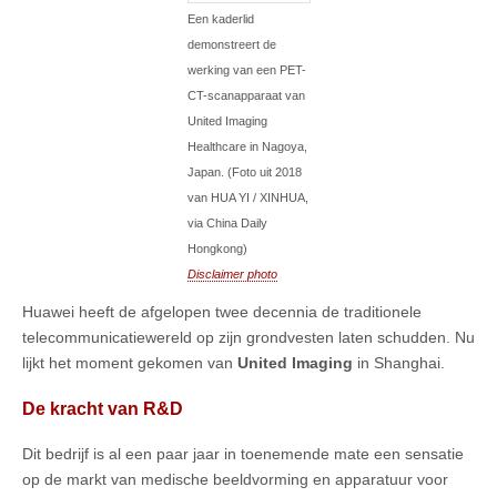
Een kaderlid
demonstreert de
werking van een PET-
CT-scanapparaat van
United Imaging
Healthcare in Nagoya,
Japan. (Foto uit 2018
van HUA YI / XINHUA,
via China Daily
Hongkong)
Disclaimer photo
Huawei heeft de afgelopen twee decennia de traditionele
telecommunicatiewereld op zijn grondvesten laten schudden. Nu
lijkt het moment gekomen van
United Imaging
in Shanghai.
De kracht van R&D
Dit bedrijf is al een paar jaar in toenemende mate een sensatie
op de markt van medische beeldvorming en apparatuur voor