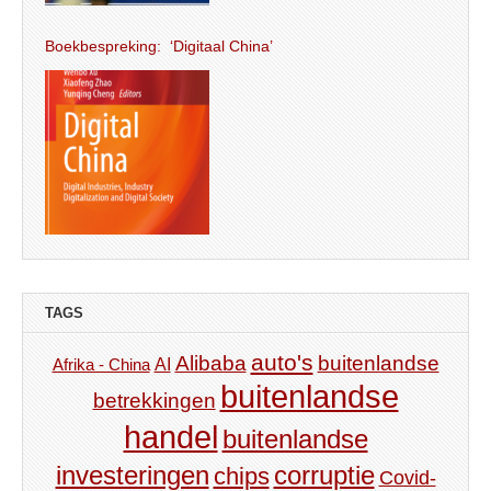
Boekbespreking: ‘Digitaal China’
TAGS
auto's
Alibaba
buitenlandse
AI
Afrika - China
buitenlandse
betrekkingen
handel
buitenlandse
investeringen
corruptie
chips
Covid-