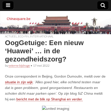
Chinasquare.be
ACTUEEL
,
ECO-FIN
,
INTERNATIONAAL
OogGetuige: Een nieuw
‘Huawei’ … in de
gezondheidszorg?
by
externe bijdrage
•
17 mei 2022
Onze correspondent in Beijing, Gordon Dumoulin, meldt over de
situatie in zijn wijk
:
‘Alles goed hier, elke ochtend testen maar
dat is geen probleem, goed georganiseerd. Restaurants en
scholen dicht maar parken open’
. Op zijn blog
5iZ China
meldt
hij een
bericht met de blik op Shanghai en verder.