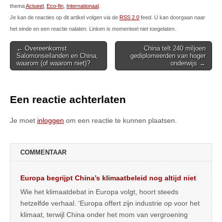
thema
Actueel
,
Eco-fin
,
Internationaal
.
Je kan de reacties op dit artikel volgen via de
RSS 2.0
feed. U kan doorgaan naar
het einde en een reactie nalaten. Linken is momenteel niet toegelaten.
Post
← Overeenkomst
China telt 240 miljoen
Salomonseilanden en China,
gediplomeerden van hoger
navigation
waarom (of waarom niet)?
onderwijs →
Een reactie achterlaten
Je moet
inloggen
om een reactie te kunnen plaatsen.
COMMENTAAR
Europa begrijpt China’s klimaatbeleid nog altijd niet
Wie het klimaatdebat in Europa volgt, hoort steeds
hetzelfde verhaal. ‘Europa offert zijn industrie op voor het
klimaat, terwijl China onder het mom van vergroening