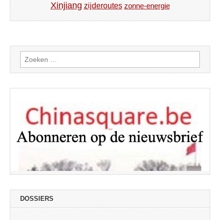
Xinjiang
zijderoutes
zonne-energie
Zoeken
naar:
DOSSIERS