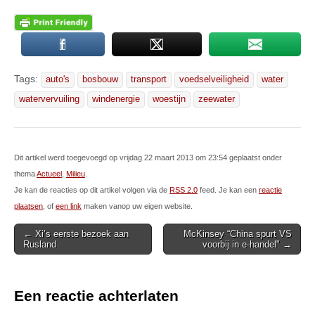
Tags:
auto's
bosbouw
transport
voedselveiligheid
water
watervervuiling
windenergie
woestijn
zeewater
Dit artikel werd toegevoegd op vrijdag 22 maart 2013 om 23:54 geplaatst onder
thema
Actueel
,
Milieu
.
Je kan de reacties op dit artikel volgen via de
RSS 2.0
feed. Je kan een
reactie
plaatsen
, of
een link
maken vanop uw eigen website.
Post
← Xi’s eerste bezoek aan
McKinsey “China spurt VS
Rusland
voorbij in e-handel" →
navigation
Een reactie achterlaten