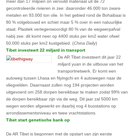
meer dan 17 miljoen on vervuild materiaal uit de 72
gecontroleerde rivieren in zee: daaronder 46.000 ton zware
metalen en 93.000 ton olie. In het gebied rond de Bohaibaai is
80 % volgebouwd en schiet maar 5 % over in een natuurlijke
staat. Plastiek vertegenwoordigt 80 % van de wegwerpafval
nabij zee: dit komt neer op 4400 stuks per km2 water ofwel
50.000 stuks per km2 kustgebied. (
China Daily
)
Tibet investeert 22 miljard in transport
De AR Tibet investeert dit jaar 22
miljard yuan in de uitbouw van het
transportnetwerk. Er komt een
autoweg tussen Lhasa en Nyingchi en 4 autowegen naar de
vliegvelden. Daarnaast zullen nog 194 projecten worden
uitgevoerd om 258 dorpen bereikbaar te maken zodat 99% van
de dorpen bereikbaar zijn via de weg. Dit jaar zal 5000 km
wegen worden afgewerkt en daarbij nog 4 busstations op
arrondissementsniveau en twee vrachtstations.
Tibet start genetische bank op
De AR Tibet is begonnen met de opstart van zijn eerste