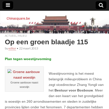
Chinasquare.be
ACTUEEL
,
MILIEU
Op een groen blaadje 115
by
editor
•
22 maart 2013
Plan tegen woestijnvorming
Woestijnvorming is het meest
belangrijk milieuprobleem in China
Groene aanbouw naast
zegt vicedirecteur Zhang Yongli van
woestijn
het
Bestuur voor Bosbouw
. Meer
dan een kwart van het grondgebied
is woestijn en 260 arrondissementen en steden in zuidelijke
provincies lijden onder het fenomeen. 7 departementen hebben