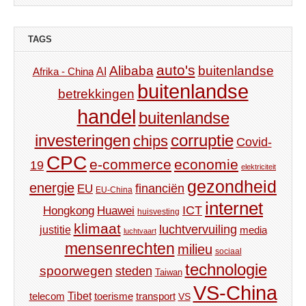
TAGS
auto's
Alibaba
buitenlandse
AI
Afrika - China
buitenlandse
betrekkingen
handel
buitenlandse
investeringen
corruptie
chips
Covid-
CPC
e-commerce
economie
19
elektriciteit
gezondheid
energie
financiën
EU
EU-China
internet
ICT
Hongkong
Huawei
huisvesting
klimaat
luchtvervuiling
justitie
media
luchtvaart
mensenrechten
milieu
sociaal
technologie
spoorwegen
steden
Taiwan
VS-China
Tibet
toerisme
transport
telecom
VS