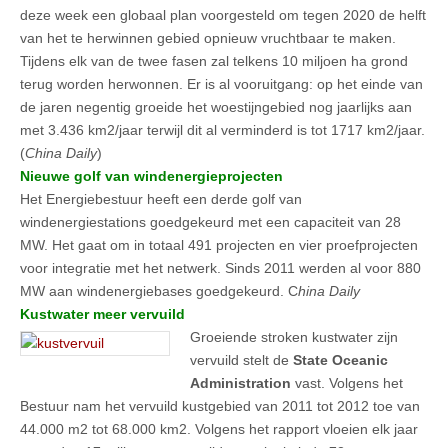
deze week een globaal plan voorgesteld om tegen 2020 de helft
van het te herwinnen gebied opnieuw vruchtbaar te maken.
Tijdens elk van de twee fasen zal telkens 10 miljoen ha grond
terug worden herwonnen. Er is al vooruitgang: op het einde van
de jaren negentig groeide het woestijngebied nog jaarlijks aan
met 3.436 km2/jaar terwijl dit al verminderd is tot 1717 km2/jaar.
(
China Daily
)
Nieuwe golf van windenergieprojecten
Het Energiebestuur heeft een derde golf van
windenergiestations goedgekeurd met een capaciteit van 28
MW. Het gaat om in totaal 491 projecten en vier proefprojecten
voor integratie met het netwerk. Sinds 2011 werden al voor 880
MW aan windenergiebases goedgekeurd. C
hina Daily
Kustwater meer vervuild
Groeiende stroken kustwater zijn
vervuild stelt de
State Oceanic
Administration
vast. Volgens het
Bestuur nam het vervuild kustgebied van 2011 tot 2012 toe van
44.000 m2 tot 68.000 km2. Volgens het rapport vloeien elk jaar