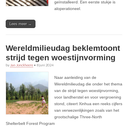
geïnstalleerd. Een eerste stukje is
aloperationeel.
Lees meer →
Wereldmilieudag beklemtoont
strijd tegen woestijnvorming
by
Jan Jonckheere
•
8 juni 2024
Naar aanleiding van de
Wereldmilieudag die onder het thema
van de strijd tegen woestijnvorming,
voor landherstel en voor vergroening
stond, citeert Xinhua een reeks cijfers
van verwezenlijkingen zoals van het
grootschalige Three-North
Shelterbelt Forest Program