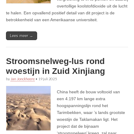
overtollige koolstofdioxide uit de lucht
te halen. Een opvallend positief detail van dit project is de
betrokkenheid van een Amerikaanse universiteit.
Lees meer →
Stroomsnelweg-lus rond
woestijn in Zuid Xinjiang
by
Jan Jonckheere
•
19 juli 2025
China heeft de bouw voltooid van
een 4.197 km lange extra
hoogspanningslijn rond het
Tarimbekken, waar ’s lands grootste
woestijn de Taklamakan ligt. Het
project dat de bijnaam
‘stroomsnelweg’ kreeg, zal naar