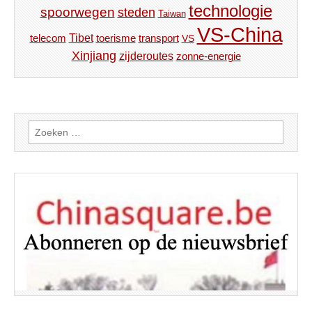
technologie
spoorwegen
steden
Taiwan
VS-China
Tibet
toerisme
transport
telecom
VS
Xinjiang
zijderoutes
zonne-energie
Zoeken
naar: