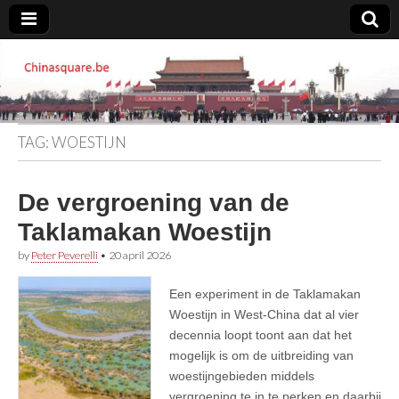
Chinasquare.be
TAG:
WOESTIJN
De vergroening van de
Taklamakan Woestijn
by
Peter Peverelli
•
20 april 2026
Een experiment in de Taklamakan
Woestijn in West-China dat al vier
decennia loopt toont aan dat het
mogelijk is om de uitbreiding van
woestijngebieden middels
vergroening te in te perken en daarbij