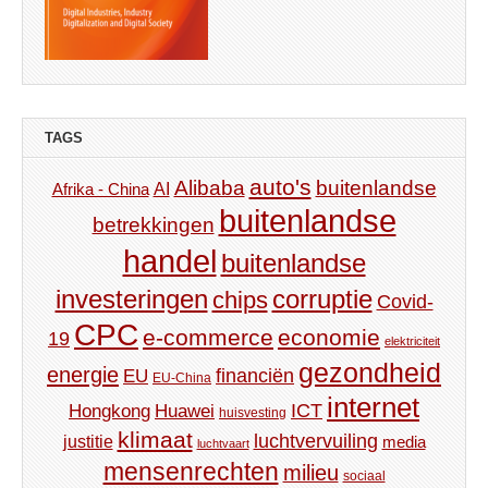
TAGS
auto's
Alibaba
buitenlandse
AI
Afrika - China
buitenlandse
betrekkingen
handel
buitenlandse
investeringen
corruptie
chips
Covid-
CPC
e-commerce
economie
19
elektriciteit
gezondheid
energie
financiën
EU
EU-China
internet
ICT
Hongkong
Huawei
huisvesting
klimaat
luchtvervuiling
justitie
media
luchtvaart
mensenrechten
milieu
sociaal