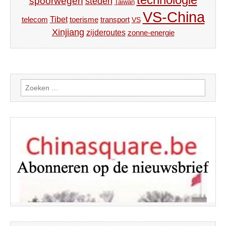
spoorwegen
steden
Taiwan
VS-China
Tibet
toerisme
transport
telecom
VS
Xinjiang
zijderoutes
zonne-energie
Zoeken
naar: