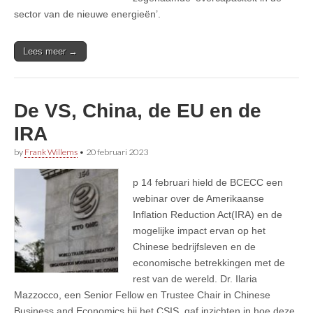
sector van de nieuwe energieën’.
Lees meer →
De VS, China, de EU en de
IRA
by
Frank Willems
•
20 februari 2023
p 14 februari hield de BCECC een
webinar over de Amerikaanse
Inflation Reduction Act(IRA) en de
mogelijke impact ervan op het
Chinese bedrijfsleven en de
economische betrekkingen met de
rest van de wereld. Dr. Ilaria
Mazzocco, een Senior Fellow en Trustee Chair in Chinese
Business and Economics bij het CSIS, gaf inzichten in hoe deze