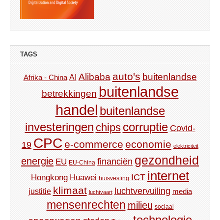
TAGS
auto's
Alibaba
buitenlandse
AI
Afrika - China
buitenlandse
betrekkingen
handel
buitenlandse
investeringen
corruptie
chips
Covid-
CPC
e-commerce
economie
19
elektriciteit
gezondheid
energie
financiën
EU
EU-China
internet
ICT
Hongkong
Huawei
huisvesting
klimaat
luchtvervuiling
justitie
media
luchtvaart
mensenrechten
milieu
sociaal
technologie