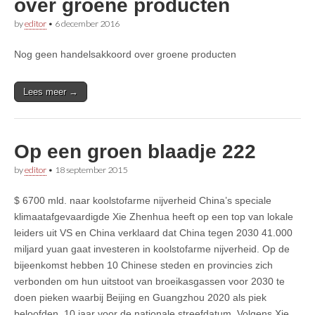
over groene producten
by
editor
•
6 december 2016
Nog geen handelsakkoord over groene producten
Lees meer →
Op een groen blaadje 222
by
editor
•
18 september 2015
$ 6700 mld. naar koolstofarme nijverheid China’s speciale
klimaatafgevaardigde Xie Zhenhua heeft op een top van lokale
leiders uit VS en China verklaard dat China tegen 2030 41.000
miljard yuan gaat investeren in koolstofarme nijverheid. Op de
bijeenkomst hebben 10 Chinese steden en provincies zich
verbonden om hun uitstoot van broeikasgassen voor 2030 te
doen pieken waarbij Beijing en Guangzhou 2020 als piek
beloofden, 10 jaar voor de nationale streefdatum. Volgens Xie