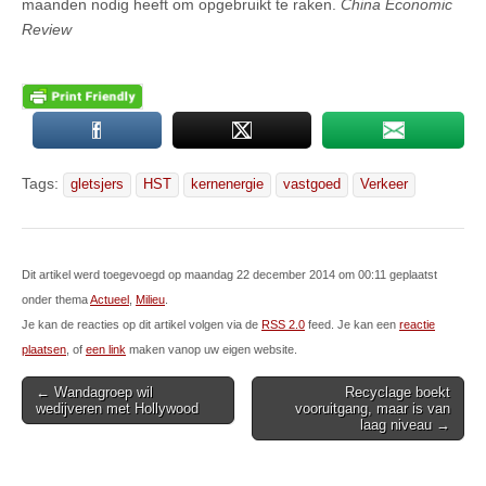
maanden nodig heeft om opgebruikt te raken.
China Economic
Review
Tags:
gletsjers
HST
kernenergie
vastgoed
Verkeer
Dit artikel werd toegevoegd op maandag 22 december 2014 om 00:11 geplaatst
onder thema
Actueel
,
Milieu
.
Je kan de reacties op dit artikel volgen via de
RSS 2.0
feed. Je kan een
reactie
plaatsen
, of
een link
maken vanop uw eigen website.
Post
← Wandagroep wil
Recyclage boekt
wedijveren met Hollywood
vooruitgang, maar is van
navigation
laag niveau →