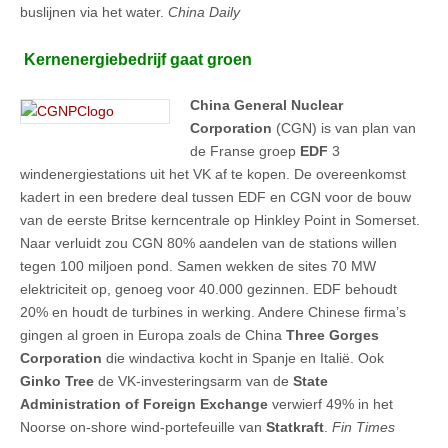
buslijnen via het water.
China Daily
Kernenergiebedrijf gaat groen
China General Nuclear
Corporation
(CGN) is van plan van
de Franse groep
EDF
3
windenergiestations uit het VK af te kopen. De overeenkomst
kadert in een bredere deal tussen EDF en CGN voor de bouw
van de eerste Britse kerncentrale op Hinkley Point in Somerset.
Naar verluidt zou CGN 80% aandelen van de stations willen
tegen 100 miljoen pond. Samen wekken de sites 70 MW
elektriciteit op, genoeg voor 40.000 gezinnen. EDF behoudt
20% en houdt de turbines in werking. Andere Chinese firma’s
gingen al groen in Europa zoals de China
Three Gorges
Corporation
die windactiva kocht in Spanje en Italië. Ook
Ginko Tree
de VK-investeringsarm van de
State
Administration of Foreign Exchange
verwierf 49% in het
Noorse on-shore wind-portefeuille van
Statkraft
.
Fin Times