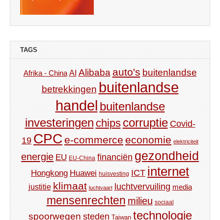
TAGS
auto's
Alibaba
buitenlandse
AI
Afrika - China
buitenlandse
betrekkingen
handel
buitenlandse
investeringen
corruptie
chips
Covid-
CPC
e-commerce
economie
19
elektriciteit
gezondheid
energie
financiën
EU
EU-China
internet
ICT
Hongkong
Huawei
huisvesting
klimaat
luchtvervuiling
justitie
media
luchtvaart
mensenrechten
milieu
sociaal
technologie
spoorwegen
steden
Taiwan