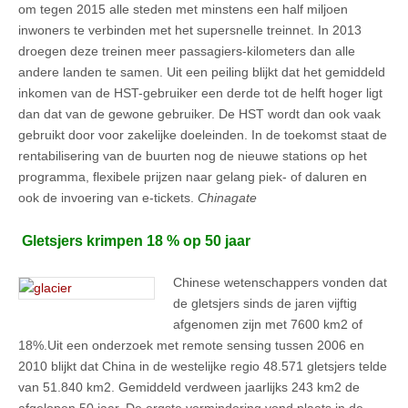
om tegen 2015 alle steden met minstens een half miljoen
inwoners te verbinden met het supersnelle treinnet. In 2013
droegen deze treinen meer passagiers-kilometers dan alle
andere landen te samen. Uit een peiling blijkt dat het gemiddeld
inkomen van de HST-gebruiker een derde tot de helft hoger ligt
dan dat van de gewone gebruiker. De HST wordt dan ook vaak
gebruikt door voor zakelijke doeleinden. In de toekomst staat de
rentabilisering van de buurten nog de nieuwe stations op het
programma, flexibele prijzen naar gelang piek- of daluren en
ook de invoering van e-tickets.
Chinagate
Gletsjers krimpen 18 % op 50 jaar
Chinese wetenschappers vonden dat
de gletsjers sinds de jaren vijftig
afgenomen zijn met 7600 km2 of
18%.Uit een onderzoek met remote sensing tussen 2006 en
2010 blijkt dat China in de westelijke regio 48.571 gletsjers telde
van 51.840 km2. Gemiddeld verdween jaarlijks 243 km2 de
afgelopen 50 jaar. De ergste vermindering vond plaats in de