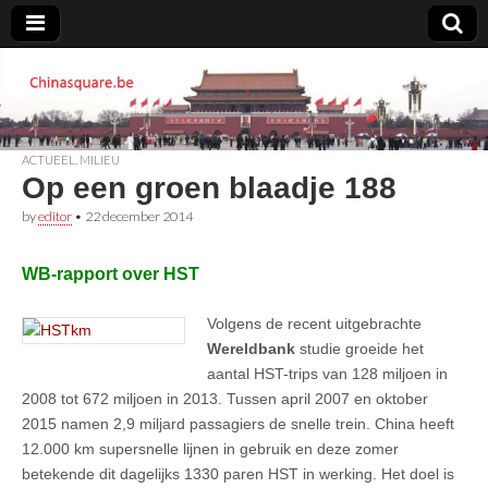
Chinasquare.be
ACTUEEL
,
MILIEU
Op een groen blaadje 188
by
editor
•
22 december 2014
WB-rapport over HST
Volgens de recent uitgebrachte
Wereldbank
studie groeide het
aantal HST-trips van 128 miljoen in
2008 tot 672 miljoen in 2013. Tussen april 2007 en oktober
2015 namen 2,9 miljard passagiers de snelle trein. China heeft
12.000 km supersnelle lijnen in gebruik en deze zomer
betekende dit dagelijks 1330 paren HST in werking. Het doel is