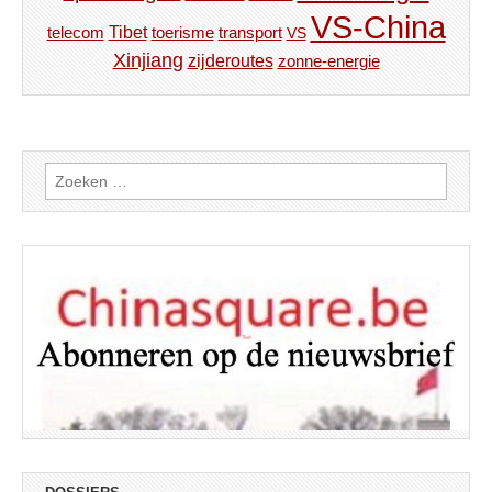
VS-China
Tibet
toerisme
transport
telecom
VS
Xinjiang
zijderoutes
zonne-energie
Zoeken
naar: