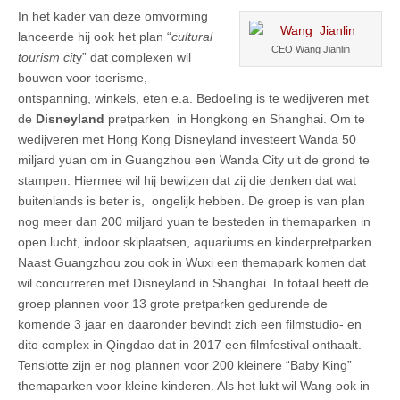
In het kader van deze omvorming
lanceerde hij ook het plan “
cultural
CEO Wang Jianlin
tourism cit
y” dat complexen wil
bouwen voor toerisme,
ontspanning, winkels, eten e.a. Bedoeling is te wedijveren met
de
Disneyland
pretparken in Hongkong en Shanghai. Om te
wedijveren met Hong Kong Disneyland investeert Wanda 50
miljard yuan om in Guangzhou een Wanda City uit de grond te
stampen. Hiermee wil hij bewijzen dat zij die denken dat wat
buitenlands is beter is, ongelijk hebben. De groep is van plan
nog meer dan 200 miljard yuan te besteden in themaparken in
open lucht, indoor skiplaatsen, aquariums en kinderpretparken.
Naast Guangzhou zou ook in Wuxi een themapark komen dat
wil concurreren met Disneyland in Shanghai. In totaal heeft de
groep plannen voor 13 grote pretparken gedurende de
komende 3 jaar en daaronder bevindt zich een filmstudio- en
dito complex in Qingdao dat in 2017 een filmfestival onthaalt.
Tenslotte zijn er nog plannen voor 200 kleinere “Baby King”
themaparken voor kleine kinderen. Als het lukt wil Wang ook in