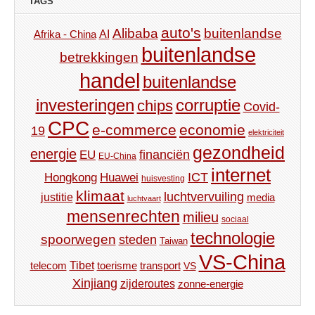
TAGS
auto's
Alibaba
buitenlandse
AI
Afrika - China
buitenlandse
betrekkingen
handel
buitenlandse
investeringen
corruptie
chips
Covid-
CPC
e-commerce
economie
19
elektriciteit
gezondheid
energie
financiën
EU
EU-China
internet
ICT
Hongkong
Huawei
huisvesting
klimaat
luchtvervuiling
justitie
media
luchtvaart
mensenrechten
milieu
sociaal
technologie
spoorwegen
steden
Taiwan
VS-China
Tibet
toerisme
transport
telecom
VS
Xinjiang
zijderoutes
zonne-energie