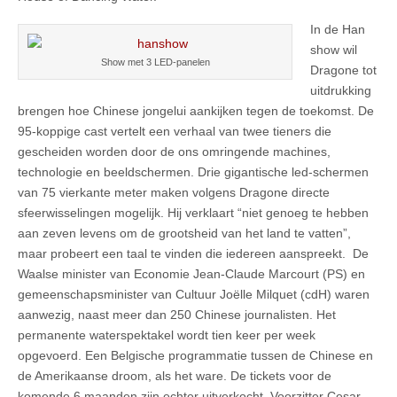
In de Han
show wil
Show met 3 LED-panelen
Dragone tot
uitdrukking
brengen hoe Chinese jongelui aankijken tegen de toekomst. De
95-koppige cast vertelt een verhaal van twee tieners die
gescheiden worden door de ons omringende machines,
technologie en beeldschermen. Drie gigantische led-schermen
van 75 vierkante meter maken volgens Dragone directe
sfeerwisselingen mogelijk. Hij verklaart “niet genoeg te hebben
aan zeven levens om de grootsheid van het land te vatten”,
maar probeert een taal te vinden die iedereen aanspreekt. De
Waalse minister van Economie Jean-Claude Marcourt (PS) en
gemeenschapsminister van Cultuur Joëlle Milquet (cdH) waren
aanwezig, naast meer dan 250 Chinese journalisten. Het
permanente waterspektakel wordt tien keer per week
opgevoerd. Een Belgische programmatie tussen de Chinese en
de Amerikaanse droom, als het ware. De tickets voor de
komende 6 maanden zijn echter uitverkocht. Voorzitter Cesar