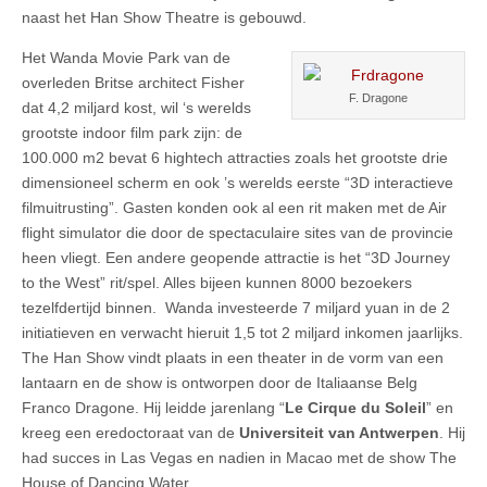
naast het Han Show Theatre is gebouwd.
Het Wanda Movie Park van de
overleden Britse architect Fisher
F. Dragone
dat 4,2 miljard kost, wil ‘s werelds
grootste indoor film park zijn: de
100.000 m2 bevat 6 hightech attracties zoals het grootste drie
dimensioneel scherm en ook ’s werelds eerste “3D interactieve
filmuitrusting”. Gasten konden ook al een rit maken met de Air
flight simulator die door de spectaculaire sites van de provincie
heen vliegt. Een andere geopende attractie is het “3D Journey
to the West” rit/spel. Alles bijeen kunnen 8000 bezoekers
tezelfdertijd binnen. Wanda investeerde 7 miljard yuan in de 2
initiatieven en verwacht hieruit 1,5 tot 2 miljard inkomen jaarlijks.
The Han Show vindt plaats in een theater in de vorm van een
lantaarn en de show is ontworpen door de Italiaanse Belg
Franco Dragone. Hij leidde jarenlang “
Le Cirque du Soleil
” en
kreeg een eredoctoraat van de
Universiteit van Antwerpen
. Hij
had succes in Las Vegas en nadien in Macao met de show The
House of Dancing Water.