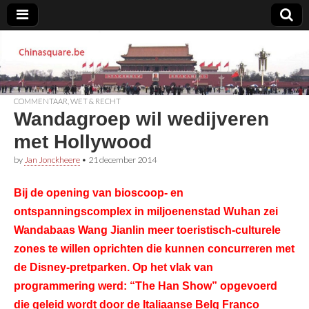
Chinasquare.be
COMMENTAAR
,
WET & RECHT
Wandagroep wil wedijveren
met Hollywood
by
Jan Jonckheere
•
21 december 2014
Bij de opening van bioscoop- en
ontspanningscomplex in miljoenenstad Wuhan zei
Wandabaas Wang Jianlin meer toeristisch-culturele
zones te willen oprichten die kunnen concurreren met
de Disney-pretparken. Op het vlak van
programmering werd: “The Han Show” opgevoerd
die geleid wordt door de Italiaanse Belg Franco