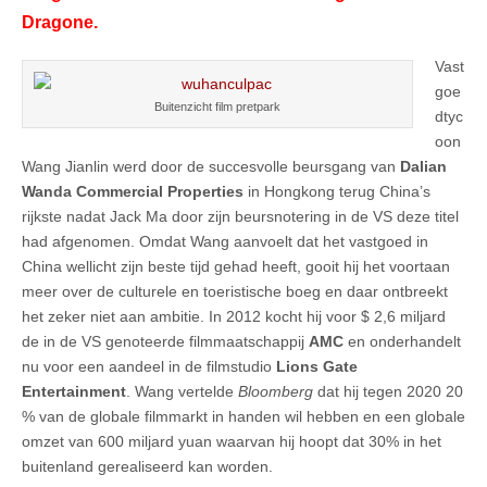
Dragone.
Vast
goe
Buitenzicht film pretpark
dtyc
oon
Wang Jianlin werd door de succesvolle beursgang van
Dalian
Wanda Commercial Properties
in Hongkong terug China’s
rijkste nadat Jack Ma door zijn beursnotering in de VS deze titel
had afgenomen. Omdat Wang aanvoelt dat het vastgoed in
China wellicht zijn beste tijd gehad heeft, gooit hij het voortaan
meer over de culturele en toeristische boeg en daar ontbreekt
het zeker niet aan ambitie. In 2012 kocht hij voor $ 2,6 miljard
de in de VS genoteerde filmmaatschappij
AMC
en onderhandelt
nu voor een aandeel in de filmstudio
Lions Gate
Entertainment
. Wang vertelde
Bloomberg
dat hij tegen 2020 20
% van de globale filmmarkt in handen wil hebben en een globale
omzet van 600 miljard yuan waarvan hij hoopt dat 30% in het
buitenland gerealiseerd kan worden.