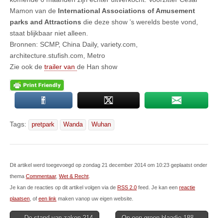
Mamon van de
International Associations of Amusement
parks and Attractions
die deze show ’s werelds beste vond,
staat blijkbaar niet alleen.
Bronnen: SCMP, China Daily, variety.com,
architecture.stufish.com, Metro
Zie ook de
trailer van
de Han show
Tags:
pretpark
Wanda
Wuhan
Dit artikel werd toegevoegd op zondag 21 december 2014 om 10:23 geplaatst onder
thema
Commentaar
,
Wet & Recht
.
Je kan de reacties op dit artikel volgen via de
RSS 2.0
feed. Je kan een
reactie
plaatsen
, of
een link
maken vanop uw eigen website.
Post
← De stand van zaken 214
Op een groen blaadje 188 →