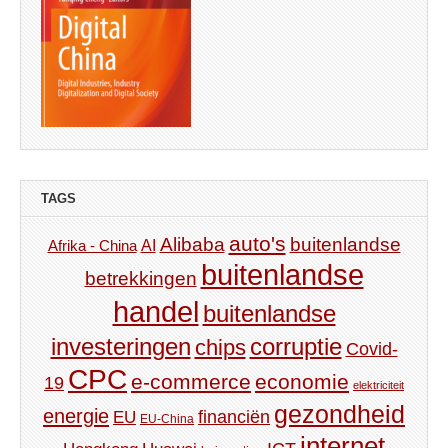
TAGS
auto's
Alibaba
buitenlandse
AI
Afrika - China
buitenlandse
betrekkingen
handel
buitenlandse
investeringen
corruptie
chips
Covid-
CPC
e-commerce
economie
19
elektriciteit
gezondheid
energie
financiën
EU
EU-China
internet