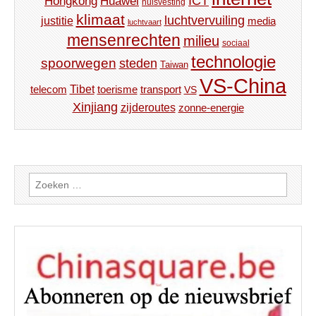
ICT
Hongkong
Huawei
huisvesting
klimaat
luchtvervuiling
justitie
media
luchtvaart
mensenrechten
milieu
sociaal
technologie
spoorwegen
steden
Taiwan
VS-China
Tibet
toerisme
transport
telecom
VS
Xinjiang
zijderoutes
zonne-energie
Zoeken
naar: