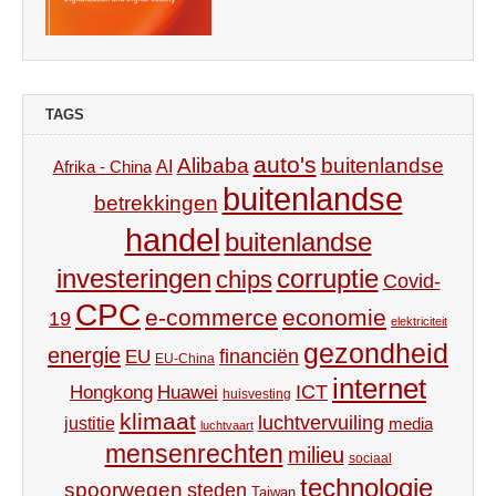
TAGS
auto's
Alibaba
buitenlandse
AI
Afrika - China
buitenlandse
betrekkingen
handel
buitenlandse
investeringen
corruptie
chips
Covid-
CPC
e-commerce
economie
19
elektriciteit
gezondheid
energie
financiën
EU
EU-China
internet
ICT
Hongkong
Huawei
huisvesting
klimaat
luchtvervuiling
justitie
media
luchtvaart
mensenrechten
milieu
sociaal
technologie
spoorwegen
steden
Taiwan