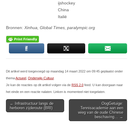
ijshockey
China
Italië
Bronnen:
Xinhua, Global Times, paralympic.org
Dit artikel werd toegevoegd op maandag 14 maart 2022 om 09:45 geplaatst onder
thema
Actueel
,
Onderwijs-Cultuur
.
Je kan de reacties op dit artikel volgen via de
RSS 2.0
feed. U kan doorgaan naar
het einde en een reactie nalaten. Linken is momenteel niet toegelaten.
Post
← Infrastructuur langs de
OogGetuige:
herboren zijderoute (BRI)
Tennisacademie aan een
navigation
wieg van de oude Chinese
beschaving… →