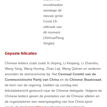
mondmasker
vanwege de
nieuwe grote
Covid 19-
uitbraak van
dit moment
(Xinhua/Pang
Xinglei)
Gepaste felicaties
Chinese leiders zoals zoals Xi Jinping, Li Keqiang, Li Zhanshu,
Wang Yang, Wang Huning, Zhao Leji, Wang Qishan en anderen
woonden de slotceremonie bij. Het
Centraal Comité van de
Communistische Partij van China
en de
Chinese Staatsraad
,
de kern van de regering, hadden op zondag een
felicitatiebericht gestuurd naar de Chinese delegatie. Volgens de
Chinese leiders geven de prestaties van de Chinese atleten en
de organisatoren een weerspiegeling van hoe China sport
opvat, de
mensenrechten
beschermt en tot nationale