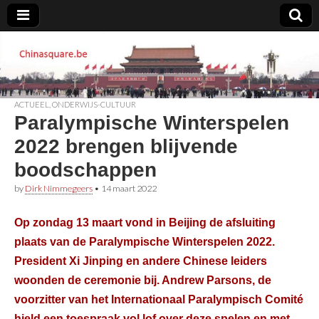
Chinasquare.be
ACTUEEL
,
ONDERWIJS-CULTUUR
Paralympische Winterspelen
2022 brengen blijvende
boodschappen
by
Dirk Nimmegeers
•
14 maart 2022
Op zondag 13 maart vond in Beijing de afsluiting
plaats van de Paralympische Winterspelen 2022.
President Xi Jinping en andere Chinese leiders
woonden de ceremonie bij. Andrew Parsons, de
voorzitter van het Internationaal Paralympisch Comité
hield een toespraak vol lof over deze spelen en met