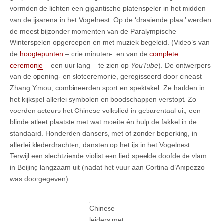
vormden de lichten een gigantische platenspeler in het midden
van de ijsarena in het Vogelnest. Op de ‘draaiende plaat’ werden
de meest bijzonder momenten van de Paralympische
Winterspelen opgeroepen en met muziek begeleid. (Video’s van
de
hoogtepunten
– drie minuten- en van de
complete
ceremonie
– een uur lang – te zien op
YouTube
). De ontwerpers
van de opening- en slotceremonie, geregisseerd door cineast
Zhang Yimou, combineerden sport en spektakel. Ze hadden in
het kijkspel allerlei symbolen en boodschappen verstopt. Zo
voerden acteurs het Chinese volkslied in gebarentaal uit, een
blinde atleet plaatste met wat moeite én hulp de fakkel in de
standaard. Honderden dansers, met of zonder beperking, in
allerlei klederdrachten, dansten op het ijs in het Vogelnest.
Terwijl een slechtziende violist een lied speelde doofde de vlam
in Beijing langzaam uit (nadat het vuur aan Cortina d’Ampezzo
was doorgegeven).
Chinese
leiders met