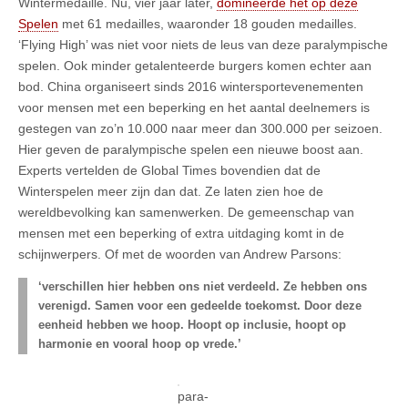
Wintermedaille. Nu, vier jaar later,
domineerde het op deze
Spelen
met 61 medailles, waaronder 18 gouden medailles.
‘Flying High’ was niet voor niets de leus van deze paralympische
spelen. Ook minder getalenteerde burgers komen echter aan
bod. China organiseert sinds 2016 wintersportevenementen
voor mensen met een beperking en het aantal deelnemers is
gestegen van zo’n 10.000 naar meer dan 300.000 per seizoen.
Hier geven de paralympische spelen een nieuwe boost aan.
Experts vertelden de Global Times bovendien dat de
Winterspelen meer zijn dan dat. Ze laten zien hoe de
wereldbevolking kan samenwerken. De gemeenschap van
mensen met een beperking of extra uitdaging komt in de
schijnwerpers. Of met de woorden van Andrew Parsons:
‘verschillen hier hebben ons niet verdeeld. Ze hebben ons
verenigd. Samen voor een gedeelde toekomst. Door deze
eenheid hebben we hoop. Hoopt op inclusie, hoopt op
harmonie en vooral hoop op vrede.’
para-