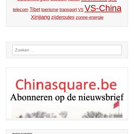
VS-China
Tibet
toerisme
transport
telecom
VS
Xinjiang
zijderoutes
zonne-energie
Zoeken
naar: