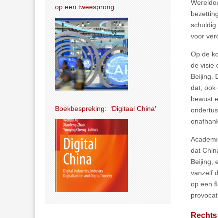
Wereldoo
op een tweesprong
bezettin
schuldig
voor ver
Op de ko
de visie
Beijing. 
dat, ook
bewust e
Boekbespreking: ‘Digitaal China’
ondertus
onafhank
Academic
dat Chin
Beijing,
vanzelf 
op een f
provoca
Rechts 