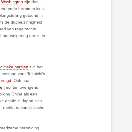
n
Washington
zijn dus
genoemde terreinen kiest
langstelling getoond in
fs de dubbelzinnigheid
daad van regelrechte
 haar weigering om ze in
litieke partijen
zijn het
 bestaan voor Takaichi’s
ordigd
. Ook haar
ren
echter, overigens
olking China als een
ke opinie in Japan zich
, rechts-nationalistische
 vreedzame hereniging