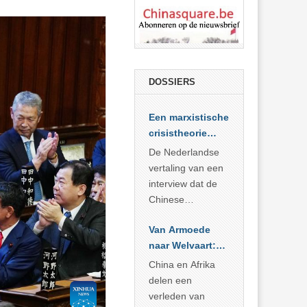
DOSSIERS
Een marxistische
crisistheorie
voor vandaag
De Nederlandse
vertaling van een
interview dat de
Chinese
Academie voor
Van Armoede
Sociale
naar Welvaart:
Wetenschappen
Wat Afrika kan
afnam van de
China en Afrika
leren van
Britse
delen een
China’s
marxistische
verleden van