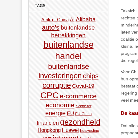
TAGS
Takaichi
rechtse 
Alibaba
AI
Afrika - China
minderhe
auto's
buitenlandse
laten ve
betrekkingen
coalitie
buitenlandse
kleine, n
programm
handel
die rege
buitenlandse
Voor Chi
investeringen
chips
hun opre
corruptie
Covid-19
bestaat 
regering
CPC
e-commerce
veel mee
economie
elektriciteit
energie
De kaa
EU
EU-China
gezondheid
financiën
Dat alle
Hongkong
Huawei
huisvesting
propagan