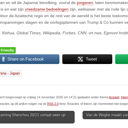
an en wil de Japanse bevolking, vooral de
jongeren
, laten kennismake
 is en wat zijn
vreedzame bedoelingen
zijn, weliswaar met als rode lijn
 Voor de Aziatische regio en de rest van de wereld is het beste toekoms
inspanningen slagen en de oorlogsplannen van Trump & Co kunnen ver
:
Xinhua, Global Times, Wikipedia, Forbes, CNN, vrt.nws, Egmont Insti
Share on Facebook
Tweet
hina - Japan
 werd toegevoegd op vrijdag 14 november 2025 om 14:21 geplaatst onder thema
Actueel
,
Inter
eacties op dit artikel volgen via de
RSS 2.0
feed. Reacties of linken zijn momenteel niet toege
nning Shenzhou 20/21 verlaat weer op
Van de Weghe maakt van
ion