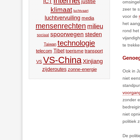
internet
ICT
justitie
omsingel
klimaat
zeer te 
luchtvaart
voor de
luchtvervuiling
media
het aang
mensenrechten
milieu
rond het
spoorwegen
steden
sociaal
vijandig
technologie
Taiwan
te trekk
Tibet
toerisme
transport
telecom
VS-China
Genoeg 
Xinjiang
VS
zijderoutes
zonne-energie
Ook in J
niet een
standpun
voorgang
zonder e
bedreigi
niet opni
politiek 
De polit