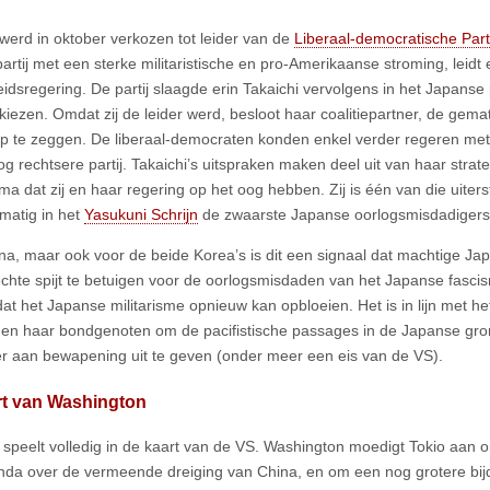
 werd in oktober verkozen tot leider van de
Liberaal-democratische Parti
partij met een sterke militaristische en pro-Amerikaanse stroming, leidt
idsregering. De partij slaagde erin Takaichi vervolgens in het Japanse 
rkiezen. Omdat zij de leider werd, besloot haar coalitiepartner, de gema
 op te zeggen. De liberaal-democraten konden enkel verder regeren me
og rechtsere partij. Takaichi’s uitspraken maken deel uit van haar strat
a dat zij en haar regering op het oog hebben. Zij is één van die uiterst
lmatig in het
Yasukuni Schrijn
de zwaarste Japanse oorlogsmisdadigers
na, maar ook voor de beide Korea’s is dit een signaal dat machtige Jap
chte spijt te betuigen voor de oorlogsmisdaden van het Japanse fasci
dat het Japanse militarisme opnieuw kan opbloeien. Het is in lijn met h
 en haar bondgenoten om de pacifistische passages in de Japanse gr
r aan bewapening uit te geven (onder meer een eis van de VS).
rt van Washington
s speelt volledig in de kaart van de VS. Washington moedigt Tokio aan
da over de vermeende dreiging van China, en om een nog grotere bij