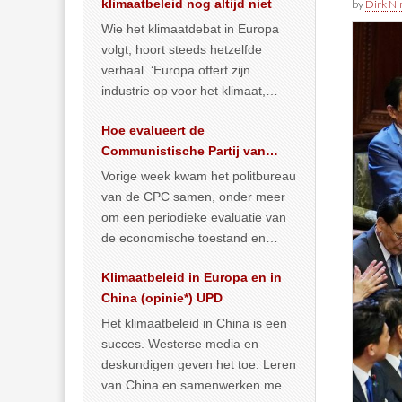
klimaatbeleid nog altijd niet
by
Dirk N
Wie het klimaatdebat in Europa
volgt, hoort steeds hetzelfde
verhaal. ‘Europa offert zijn
industrie op voor het klimaat,
terwijl China onder het mom van
Hoe evalueert de
vergroening
… >> lees meer
Communistische Partij van
China de economische
Vorige week kwam het politbureau
situatie?
van de CPC samen, onder meer
om een periodieke evaluatie van
de economische toestand en
politiek te maken. We
Klimaatbeleid in Europa en in
publiceerden
… >> lees meer
China (opinie*) UPD
Het klimaatbeleid in China is een
succes. Westerse media en
deskundigen geven het toe. Leren
van China en samenwerken met