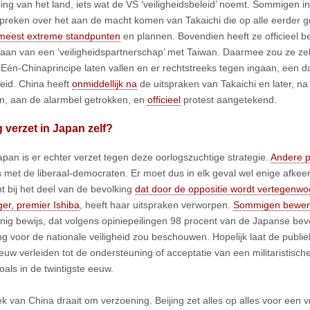
ing van het land, iets wat de VS ‘veiligheidsbeleid’ noemt. Sommigen i
spreken over het aan de macht komen van Takaichi die op alle eerder 
meest extreme standpunten
en plannen. Bovendien heeft ze officieel be
aan van een ‘veiligheidspartnerschap’ met Taiwan. Daarmee zou ze zel
 Eén-Chinaprincipe laten vallen en er rechtstreeks tegen ingaan, een 
heid. China heeft
onmiddellijk na
de uitspraken van Takaichi en later, na
en, aan de alarmbel getrokken, en
officieel
protest aangetekend.
verzet in Japan zelf?
apan is er echter verzet tegen deze oorlogszuchtige strategie.
Andere po
s met de liberaal-democraten. Er moet dus in elk geval wel enige afkeer
t bij het deel van de bevolking
dat door de oppositie wordt vertegenwo
er, premier Ishiba
, heeft haar uitspraken verworpen.
Sommigen bewe
nig bewijs, dat volgens opiniepeilingen 98 procent van de Japanse bev
ng voor de nationale veiligheid zou beschouwen. Hopelijk laat de publie
euw verleiden tot de ondersteuning of acceptatie van een militaristische
zoals in de twintigste eeuw.
iek van China draait om verzoening. Beijing zet alles op alles voor een