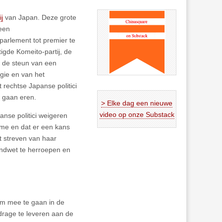
j
van Japan. Deze grote
 een
parlement tot premier te
tigde Komeito-partij, de
t de steun van een
egie en van het
 rechtse Japanse politici
 gaan eren.
> Elke dag een nieuwe
video op onze Substack
anse politici weigeren
sme en dat er een kans
et streven van haar
ondwet te herroepen en
 om mee te gaan in de
drage te leveren aan de