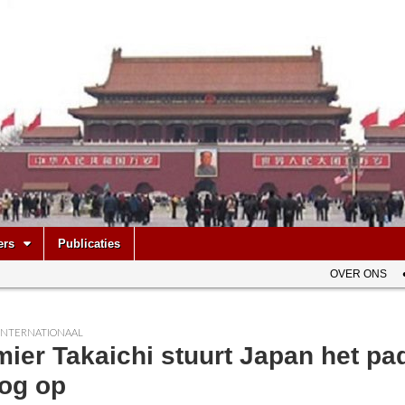
be
ers
Publicaties
OVER ONS
INTERNATIONAAL
ier Takaichi stuurt Japan het pa
log op