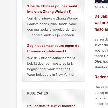
het land dan maar? ‘Dat
‘Hoe de Chinese politiek werkt’,
… >> lees meer
Takaichi b
interview Zhang Weiwei (3)
De Jap
Vertaling interview Zhang Weiwei.
wat er 
Laatste deel: China- model voor
facto a
een multipolaire wereldorde. En
… andere landen zijn vrienden of
Ze zei d
kunnen het worden.
‘levensb
Zeg niet zomaar beurs tegen de
wet het ‘
Chinese aandelenmarkt
tegen Ch
Wie de Chinese aandelenmarkt
Diet
, he
bekijkt door een westerse bril,
standpun
begrijpt haar vaak maar half.
Waar beleggers in New York of
Redene
Londen vooral kijken naar winst,
… >> lees meer
Om versc
oorlog t
PUBLICATIES
is Japan
onder he
De Leestafel # 108: AI mondiaal