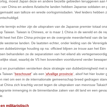
rlog, moest Japan deze en andere bezette gebieden teruggeven aan C
g van China en andere Aziatische landen hebben Japanse soldaten en po
 gemaakt aan talloze en wrede oorlogsmisdaden. Veel leiders hebben zi
ontschuldigd.
rte termijn echter zijn de uitspraken van de Japanse premier totaal 
 op Taiwan. Taiwan is Chinees, er is maar 1 China in de wereld en de reg
Dit heet het
Eén China-principe
en de overgrote meerderheid van de la
 de westerse landen. De laatsten echter, onder leiding van de Verenigd
en dubbelzinnige houding op na: officieel blijven ze trouw aan het Eén
sen behandelen ze de separatisten van het eiland als vertegenwoordi
elijke staat, waarbij de VS hen bovendien voortdurend verder bewape
i en journalisten versterken deze strategie van dubbelzinnigheid met 
a Taiwan “
beschouwt
” als een
‘afvallige provincie
‘, alsof het hier lout
 en niet om een in de internationale gemeenschap breed gedragen stan
dat China zich krachtig verzet tegen de uitspraken van mevrouw Takai
lagrante inmenging in de binnenlandse zaken van dit land en een gevaa
tie.
en militaristisch