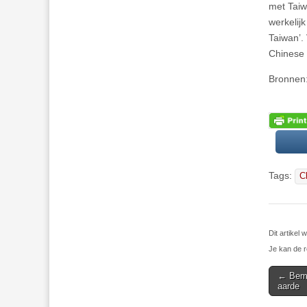
met Taiw
werkelijk
Taiwan’.
Chinese 
Bronnen
Tags:
C
Dit artikel
Je kan de r
Post
← Bema
aarde
navigat