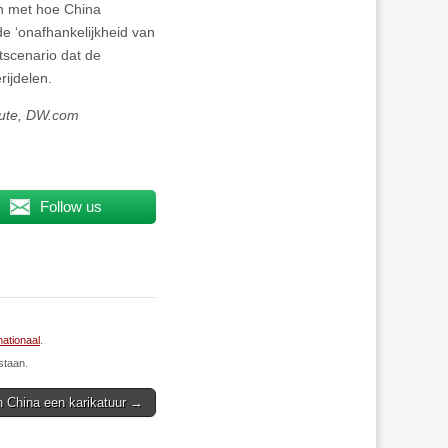
n met hoe China
 de ‘onafhankelijkheid van
tscenario dat de
ijdelen.
tute, DW.com
Follow us
nationaal
.
staan.
 China een karikatuur →