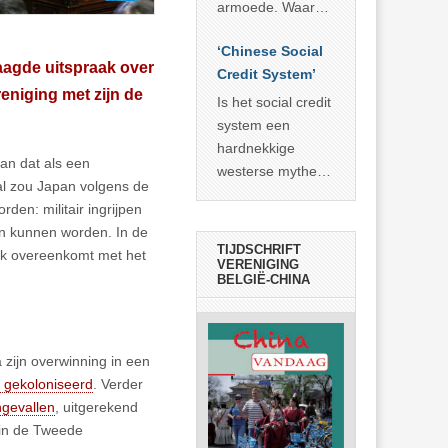
economisch
econoom Michael
armoede. Waar
wonder
Roberts. Het laat
China er de
zien dat
‘Chinese Social
voorbije veertig
agde uitspraak over
… >> lees meer
Credit System’
jaar in slaagde
eniging met zijn de
meer dan 800
Is het social credit
miljoen mensen
system een
uit de armoede
hardnekkige
pan dat als een
… >> lees meer
westerse mythe of
al zou Japan volgens de
de dagelijkse
den: militair ingrijpen
realiteit in China?
en kunnen worden. In de
TIJDSCHRIFT
aak overeenkomt met het
VERENIGING
BELGIË-CHINA
 zijn overwinning in een
 gekoloniseerd
. Verder
ngevallen
, uitgerekend
 in de Tweede