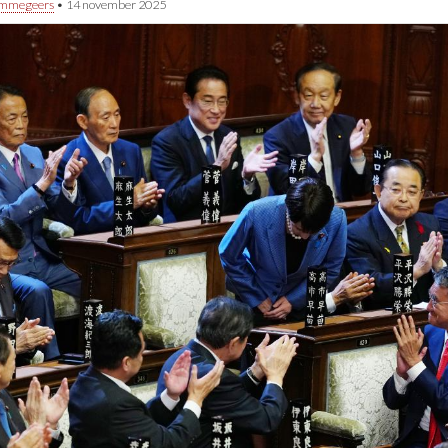
immegeers
•
14 november 2025