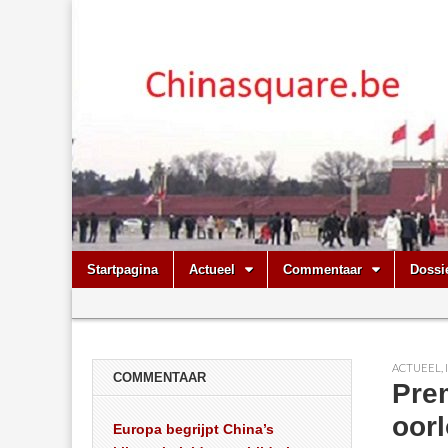
Chinasquare.
Skip
Main
Startpagina
Actueel
Commentaar
Dossi
to
menu
Sub
content
menu
ACTUEEL
,
COMMENTAAR
Prem
oor
Europa begrijpt China’s