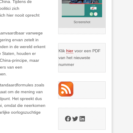
hina. Tijdens de
litici zich
ch hier nooit oprecht
Screenshot
onaanvaardbaar vanwege
ering ervan zetelt in
nden in de wereld erkent
Klik
hier
voor een PDF
e Staten, houden er
van het nieuwste
 China-principe, maar
nummer
gers van een
nen.
standaardformules zoals
er gaat om de mening van
dpunt. Het spreekt dus
chi, omdat die neerkomen
rlijke oorlogszuchtige
Facebook
Twitter
LinkedIn