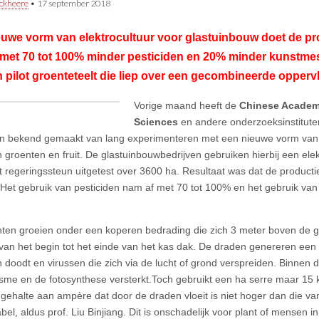
ckheere
•
17 september 2018
uwe vorm van elektrocultuur voor glastuinbouw doet de pr
 met 70 tot 100% minder pesticiden en 20% minder kunstmest.
 pilot groenteteelt die liep over een gecombineerde opperv
Vorige maand heeft de
Chinese Academy
Sciences
en andere onderzoeksinstitute
en bekend gemaakt van lang experimenteren met een nieuwe vorm van 
n groenten en fruit. De glastuinbouwbedrijven gebruiken hierbij een elek
 regeringssteun uitgetest over 3600 ha. Resultaat was dat de producti
Het gebruik van pesticiden nam af met 70 tot 100% en het gebruik va
ten groeien onder een koperen bedrading die zich 3 meter boven de g
t van het begin tot het einde van het kas dak. De draden genereren een
n doodt en virussen die zich via de lucht of grond verspreiden. Binnen 
sme en de fotosynthese versterkt.Toch gebruikt een ha serre maar 15 kW
 gehalte aan ampère dat door de draden vloeit is niet hoger dan die 
bel, aldus prof. Liu Binjiang. Dit is onschadelijk voor plant of mensen 