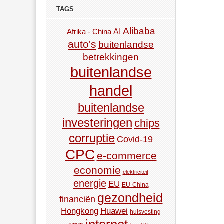
TAGS
Alibaba
AI
Afrika - China
auto's
buitenlandse
betrekkingen
buitenlandse
handel
buitenlandse
investeringen
chips
corruptie
Covid-19
CPC
e-commerce
economie
elektriciteit
energie
EU
EU-China
gezondheid
financiën
Hongkong
Huawei
huisvesting