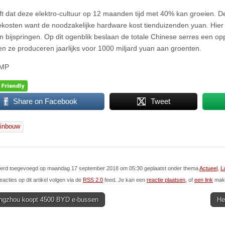
oft dat deze elektro-cultuur op 12 maanden tijd met 40% kan groeien. De
tiekosten want de noodzakelijke hardware kost tienduizenden yuan. Hier
n bijspringen. Op dit ogenblik beslaan de totale Chinese serres een op
en ze produceren jaarlijks voor 1000 miljard yuan aan groenten.
CMP
Share on Facebook
Tweet
uinbouw
l werd toegevoegd op maandag 17 september 2018 om 05:30 geplaatst onder thema
Actueel
,
L
eacties op dit artikel volgen via de
RSS 2.0
feed. Je kan een
reactie plaatsen
, of
een link
make
gzhou koopt 4500 BYD e-bussen
He
ion