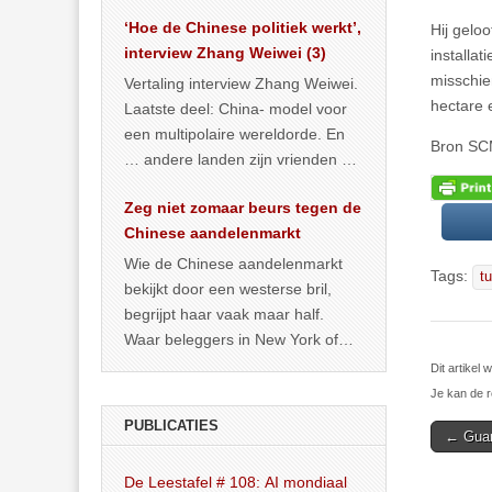
het land dan maar? ‘Dat
‘Hoe de Chinese politiek werkt’,
Hij gelo
… >> lees meer
interview Zhang Weiwei (3)
installa
misschie
Vertaling interview Zhang Weiwei.
hectare 
Laatste deel: China- model voor
een multipolaire wereldorde. En
Bron S
… andere landen zijn vrienden of
kunnen het worden.
Zeg niet zomaar beurs tegen de
Chinese aandelenmarkt
Wie de Chinese aandelenmarkt
Tags:
t
bekijkt door een westerse bril,
begrijpt haar vaak maar half.
Waar beleggers in New York of
Londen vooral kijken naar winst,
Dit artike
… >> lees meer
Je kan de r
PUBLICATIES
Post
← Guan
navigat
De Leestafel # 108: AI mondiaal