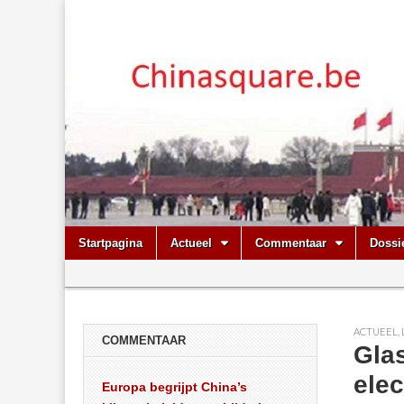
Chinasquare.
Skip
Main
Startpagina
Actueel
Commentaar
Dossi
to
menu
Sub
content
menu
ACTUEEL
,
COMMENTAAR
Gla
elec
Europa begrijpt China’s