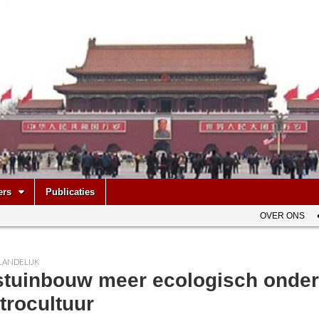
be
ers
Publicaties
OVER ONS
LANDELIJK
stuinbouw meer ecologisch onder
trocultuur