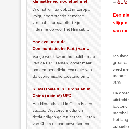
klimaatbeleid nog altijd niet
by
Jan Jon
Wie het klimaatdebat in Europa
Een nie
volgt, hoort steeds hetzelfde
verhaal. ‘Europa offert zijn
stijgen
industrie op voor het klimaat,
van een
terwijl China onder het mom van
Hoe evalueert de
vergroening
… >> lees meer
Communistische Partij van
China de economische
resultat
Vorige week kwam het politbureau
situatie?
groei va
van de CPC samen, onder meer
werd met
om een periodieke evaluatie van
toenam. 
de economische toestand en
20%.
politiek te maken. We
Klimaatbeleid in Europa en in
publiceerden
… >> lees meer
De groen
China (opinie*) UPD
uitstrek
Het klimaatbeleid in China is een
bacterië
succes. Westerse media en
metaboli
deskundigen geven het toe. Leren
Het laag
van China en samenwerken met
oplaadka