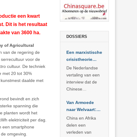
oductie een kwart
 Dit is het resultaat
lakte van 3600 ha.
DOSSIERS
 of Agricultural
n van de regering de
Een marxistische
serrecultuur voor de
crisistheorie
tro cultuur. De techniek
voor vandaag
De Nederlandse
e met 20 tot 30%
vertaling van een
n kunstmest daalde met
interview dat de
Chinese
Academie voor
rond bevindt en zich
Van Armoede
Sociale
 sterke spanning die
naar Welvaart:
Wetenschappen
de planten wordt het
Wat Afrika kan
afnam van de
China en Afrika
h elektriciteit per dag.
leren van
Britse
delen een
van een smartphone
China’s
marxistische
verleden van
in de omgeving.