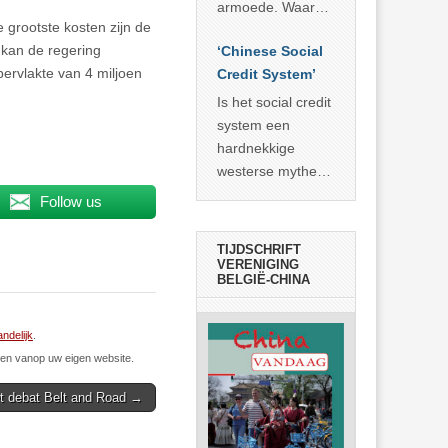
economisch
econoom Michael
armoede. Waar
wonder
 grootste kosten zijn de
Roberts. Het laat
China er de
 kan de regering
zien dat
‘Chinese Social
voorbije veertig
pervlakte van 4 miljoen
… >> lees meer
Credit System’
jaar in slaagde
meer dan 800
Is het social credit
miljoen mensen
system een
uit de armoede
hardnekkige
… >> lees meer
westerse mythe of
de dagelijkse
Follow us
realiteit in China?
TIJDSCHRIFT
VERENIGING
BELGIË-CHINA
andelijk
.
n vanop uw eigen website.
t debat Belt and Road →