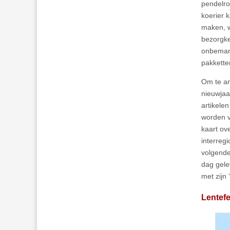
pendelro
koerier 
maken, w
bezorgke
onbemand
pakkette
Om te an
nieuwjaa
artikele
worden v
kaart ov
interreg
volgende
dag gele
met zijn
Lentefe