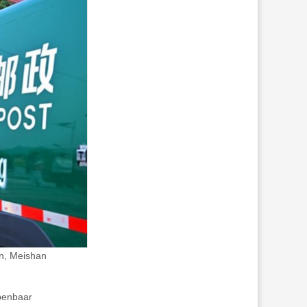
wn, Meishan
penbaar