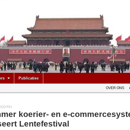
be
ers
Publicaties
OVER ONS
ECO-FIN
mmer koerier- en e-commercesys
seert Lentefestival