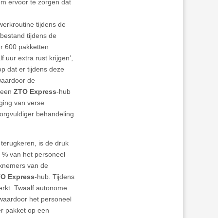
m ervoor te zorgen dat
rkroutine tijdens de
bestand tijdens de
r 600 pakketten
 uur extra rust krijgen’,
p dat er tijdens deze
 waardoor de
n een
ZTO Express
-hub
ging van verse
orgvuldiger behandeling
terugkeren, is de druk
0 % van het personeel
rknemers van de
O Express
-hub. Tijdens
werkt. Twaalf autonome
 waardoor het personeel
er pakket op een