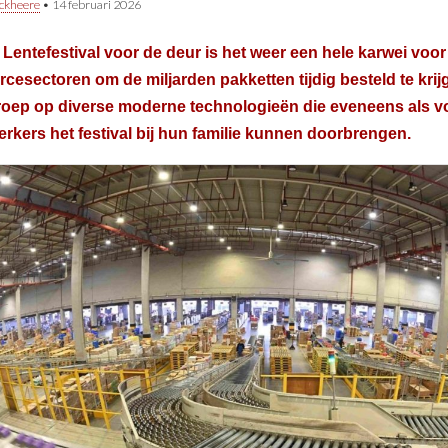
ckheere
•
14 februari 2026
 Lentefestival voor de deur is het weer een hele karwei voor 
esectoren om de miljarden pakketten tijdig besteld te kri
roep op diverse moderne technologieën die eveneens als v
rkers het festival bij hun familie kunnen doorbrengen.