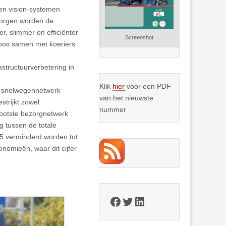
ven vision-systemen
ezorgen worden de
, slimmer en efficiënter
Screenshot
loos samen met koeriers
structuurverbetering in
Klik
hier
voor een PDF
e snelwegennetwerk
van het nieuwste
trijkt zowel
nummer
grootste bezorgnetwerk
g tussen de totale
25 verminderd worden tot
nomieën, waar dit cijfer
Facebook
Twitter
LinkedIn