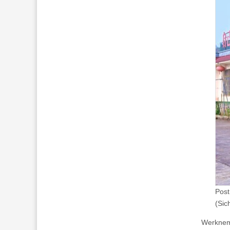
Post
(Sic
Werkneme