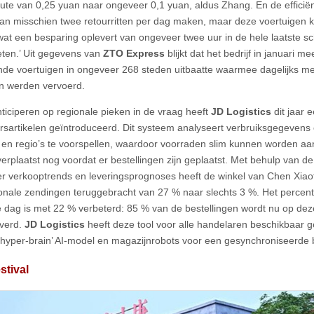
ute van 0,25 yuan naar ongeveer 0,1 yuan, aldus Zhang. En de efficiënt
kan misschien twee retourritten per dag maken, maar deze voertuigen
at een besparing oplevert van ongeveer twee uur in de hele laatste s
ten.’ Uit gegevens van
ZTO Express
blijkt dat het bedrijf in januari m
e voertuigen in ongeveer 268 steden uitbaatte waarmee dagelijks me
n werden vervoerd.
ticiperen op regionale pieken in de vraag heeft
JD Logistics
dit jaar 
rsartikelen geïntroduceerd. Dit systeem analyseert verbruiksgegevens
n en regio’s te voorspellen, waardoor voorraden slim kunnen worden 
erplaatst nog voordat er bestellingen zijn geplaatst. Met behulp van d
er verkooptrends en leveringsprognoses heeft de winkel van Chen Xia
ionale zendingen teruggebracht van 27 % naar slechts 3 %. Het percen
 dag is met 22 % verbeterd: 85 % van de bestellingen wordt nu op dez
verd.
JD Logistics
heeft deze tool voor alle handelaren beschikbaar g
 ‘hyper-brain’ AI-model en magazijnrobots voor een gesynchroniseerde 
stival