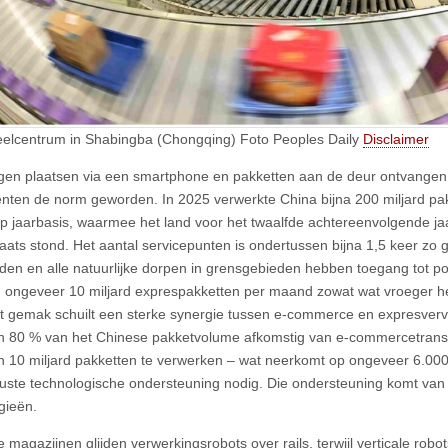
eelcentrum in Shabingba (Chongqing) Foto Peoples Daily
Disclaimer
ngen plaatsen via een smartphone en pakketten aan de deur ontvangen
ten de norm geworden. In 2025 verwerkte China bijna 200 miljard pakk
p jaarbasis, waarmee het land voor het twaalfde achtereenvolgende ja
laats stond. Het aantal servicepunten is ondertussen bijna 1,5 keer zo g
eden en alle natuurlijke dorpen in grensgebieden hebben toegang tot p
 ongeveer 10 miljard exprespakketten per maand zowat wat vroeger het 
it gemak schuilt een sterke synergie tussen e-commerce en expresverv
 80 % van het Chinese pakketvolume afkomstig van e-commercetransa
 10 miljard pakketten te verwerken – wat neerkomt op ongeveer 6.00
uuste technologische ondersteuning nodig. Die ondersteuning komt va
gieën.
e magazijnen glijden verwerkingsrobots over rails, terwijl verticale ro