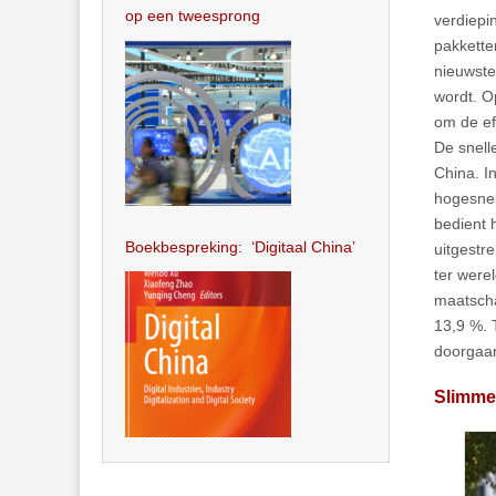
op een tweesprong
verdiepi
pakkette
nieuwste
wordt. O
om de eff
De snell
China. I
hogesnel
bedient 
Boekbespreking: ‘Digitaal China’
uitgestr
ter were
maatscha
13,9 %. 
doorgaan
Slimme