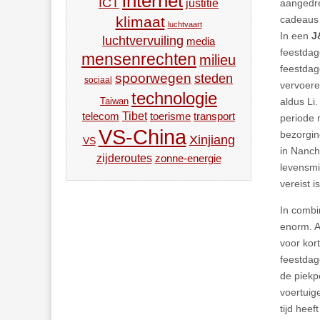
internet
ICT
aangedre
justitie
cadeaus
klimaat
luchtvaart
In een
J
luchtvervuiling
media
feestdag
mensenrechten
milieu
feestdag
spoorwegen
steden
sociaal
vervoere
technologie
aldus Li
Taiwan
Tibet
toerisme
transport
telecom
periode 
VS-China
bezorgin
Xinjiang
VS
in Nanch
zijderoutes
zonne-energie
levensmi
vereist is
In combi
enorm. A
voor kor
feestdag
de piekp
voertuig
tijd hee