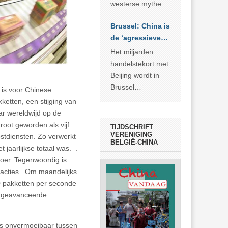
… >> lees meer
westerse mythe of
de dagelijkse
Brussel: China is
realiteit in China?
de ‘agressieve
schuldige’
Het miljarden
handelstekort met
Beijing wordt in
Brussel
 is voor Chinese
voorgesteld als
etten, een stijging van
bewijs van
ar wereldwijd op de
economische
root geworden als vijf
TIJDSCHRIFT
agressie. In
VERENIGING
ostdiensten. Zo verwerkt
BELGIË-CHINA
werkelijkheid
jaarlijkse totaal was. .
verhult die
oer. Tegenwoordig is
spectaculaire
cties. .Om maandelijks
rekensom vooral
0 pakketten per seconde
de industriële
n geavanceerde
achterstand die
… >> lees meer
bots onvermoeibaar tussen