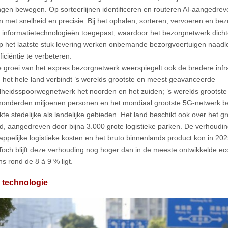
ngen bewegen. Op sorteerlijnen identificeren en routeren AI-aangedre
n met snelheid en precisie. Bij het ophalen, sorteren, vervoeren en b
 informatietechnologieën toegepast, waardoor het bezorgnetwerk dichter
p het laatste stuk levering werken onbemande bezorgvoertuigen naad
iciëntie te verbeteren.
e groei van het expres bezorgnetwerk weerspiegelt ook de bredere infra
n het hele land verbindt ’s werelds grootste en meest geavanceerde
heidsspoorwegnetwerk het noorden en het zuiden; ’s werelds grootst
honderden miljoenen personen en het mondiaal grootste 5G-netwerk bes
ekte stedelijke als landelijke gebieden. Het land beschikt ook over het 
ld, aangedreven door bijna 3.000 grote logistieke parken. De verhoudin
ppelijke logistieke kosten en het bruto binnenlands product kon in 20
Toch blijft deze verhouding nog hoger dan in de meeste ontwikkelde eco
s rond de 8 à 9 % ligt.
 technologie