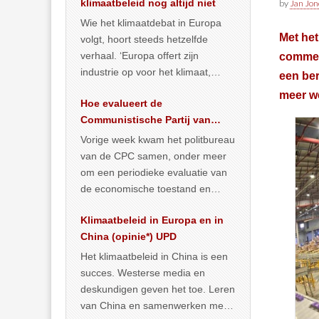
klimaatbeleid nog altijd niet
by
Jan Jon
Wie het klimaatdebat in Europa
Met het
volgt, hoort steeds hetzelfde
verhaal. ‘Europa offert zijn
commerc
industrie op voor het klimaat,
een be
terwijl China onder het mom van
meer we
Hoe evalueert de
vergroening
… >> lees meer
Communistische Partij van
China de economische
Vorige week kwam het politbureau
toestand?
van de CPC samen, onder meer
om een periodieke evaluatie van
de economische toestand en
politiek te maken. We
Klimaatbeleid in Europa en in
publiceerden
… >> lees meer
China (opinie*) UPD
Het klimaatbeleid in China is een
succes. Westerse media en
deskundigen geven het toe. Leren
van China en samenwerken met