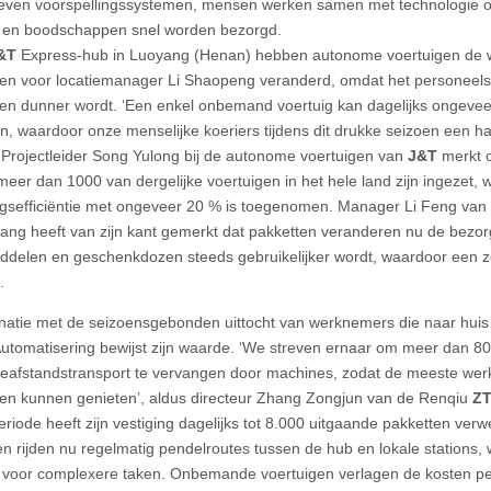
ven voorspellingssystemen, mensen werken samen met technologie o
 en boodschappen snel worden bezorgd.
&T
Express-hub in Luoyang (Henan) hebben autonome voertuigen de we
en voor locatiemanager Li Shaopeng veranderd, omdat het personeels
en dunner wordt. ‘Een enkel onbemand voertuig kan dagelijks ongevee
n, waardoor onze menselijke koeriers tijdens dit drukke seizoen een half
. Projectleider Song Yulong bij de autonome voertuigen van
J&T
merkt o
meer dan 1000 van dergelijke voertuigen in het hele land zijn ingezet,
gsefficiëntie met ongeveer 20 % is toegenomen. Manager Li Feng va
ang heeft van zijn kant gemerkt dat pakketten veranderen nu de bezor
ddelen en geschenkdozen steeds gebruikelijker wordt, waardoor een z
.
natie met de seizoensgebonden uittocht van werknemers die naar huis 
utomatisering bewijst zijn waarde. ‘We streven ernaar om meer dan 8
teafstandstransport te vervangen door machines, zodat de meeste we
en kunnen genieten’, aldus directeur Zhang Zongjun van de Renqiu
ZT
eriode heeft zijn vestiging dagelijks tot 8.000 uitgaande pakketten ver
en rijden nu regelmatig pendelroutes tussen de hub en lokale stations,
ft voor complexere taken. Onbemande voertuigen verlagen de kosten p