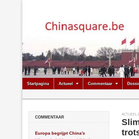
Chinasquare.
Skip
Main
Startpagina
Actueel
Commentaar
Dossi
to
menu
Sub
content
menu
ACTUEEL
,
COMMENTAAR
Sli
trot
Europa begrijpt China’s