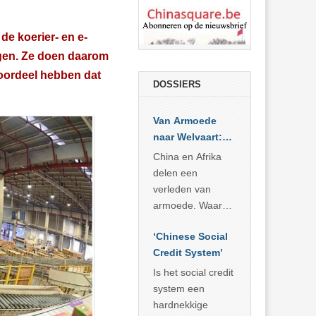
de koerier- en e-
jgen. Ze doen daarom
oordeel hebben dat
DOSSIERS
Van Armoede
naar Welvaart:
Wat Afrika kan
China en Afrika
leren van
delen een
China’s
verleden van
economisch
armoede. Waar
wonder
China er de
‘Chinese Social
voorbije veertig
Credit System’
jaar in slaagde
meer dan 800
Is het social credit
miljoen mensen
system een
uit de armoede
hardnekkige