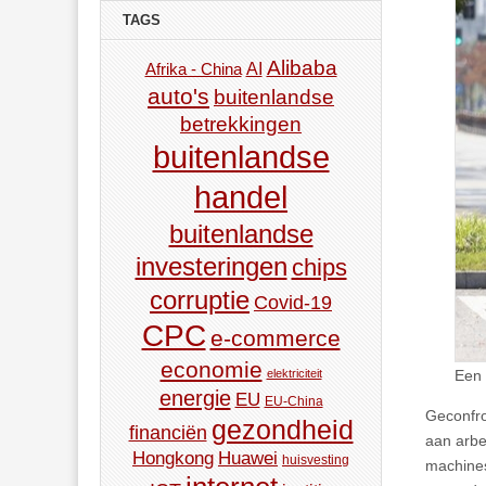
TAGS
Alibaba
AI
Afrika - China
auto's
buitenlandse
betrekkingen
buitenlandse
handel
buitenlandse
investeringen
chips
corruptie
Covid-19
CPC
e-commerce
economie
Een 
elektriciteit
energie
EU
EU-China
Geconfro
gezondheid
financiën
aan arbe
Hongkong
Huawei
huisvesting
machines