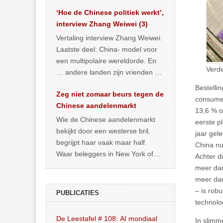
het land dan maar? ‘Dat
‘Hoe de Chinese politiek werkt’,
… >> lees meer
interview Zhang Weiwei (3)
Vertaling interview Zhang Weiwei.
Laatste deel: China- model voor
een multipolaire wereldorde. En
Verd
… andere landen zijn vrienden of
kunnen het worden.
Bestelli
Zeg niet zomaar beurs tegen de
consumen
Chinese aandelenmarkt
13,6 % o
Wie de Chinese aandelenmarkt
eerste p
bekijkt door een westerse bril,
jaar gel
begrijpt haar vaak maar half.
China nu
Waar beleggers in New York of
Achter d
Londen vooral kijken naar winst,
meer dan
… >> lees meer
meer dan
– is rob
PUBLICATIES
technolo
De Leestafel # 108: AI mondiaal
In slimm