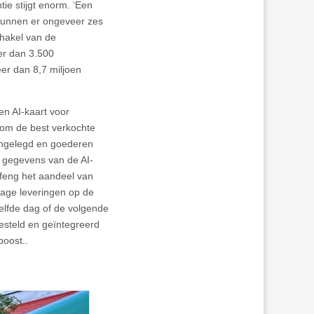
ie stijgt enorm. ‘Een
 kunnen er ongeveer zes
chakel van de
eer dan 3.500
er dan 8,7 miljoen
een AI-kaart voor
 om de best verkochte
aangelegd en goederen
e gegevens van de AI-
ofeng het aandeel van
tage leveringen op de
elfde dag of de volgende
esteld en geïntegreerd
boost..