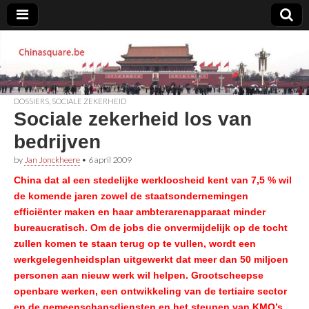
Chinasquare.be
DOSSIERS
,
SOCIALE ZEKERHEID
Sociale zekerheid los van
bedrijven
by
Jan Jonckheere
•
6 april 2009
China dat al een stedelijke werkloosheid kent van 7,5 % wil
de komende jaren zowel de staatsondernemingen
efficiënter maken en haar ambterarenapparaat minder
bureaucratisch. Om de jobs die onvermijdelijk op de tocht
zullen komen te staan terug op te vullen, wordt een
werkgelegenheidsplan uitgewerkt dat meer dan 50 miljoen
personen aan nieuw werk wil helpen. Grootscheepse
openbare werken, een ontwikkeling van de tertiaire sector
en de gemeenschapsdiensten en het steunen van KMO’s