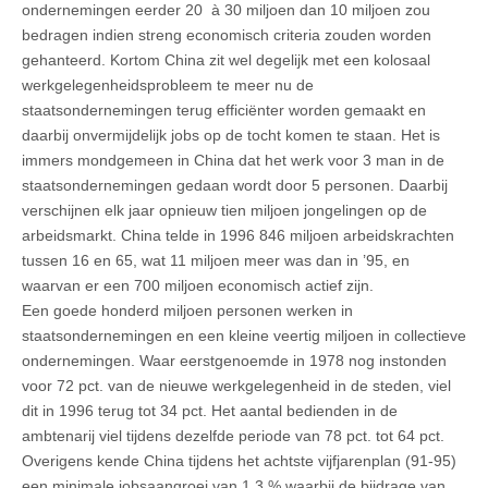
ondernemingen eerder 20 à 30 miljoen dan 10 miljoen zou
bedragen indien streng economisch criteria zouden worden
gehanteerd. Kortom China zit wel degelijk met een kolosaal
werkgelegenheidsprobleem te meer nu de
staatsondernemingen terug efficiënter worden gemaakt en
daarbij onvermijdelijk jobs op de tocht komen te staan. Het is
immers mondgemeen in China dat het werk voor 3 man in de
staatsondernemingen gedaan wordt door 5 personen. Daarbij
verschijnen elk jaar opnieuw tien miljoen jongelingen op de
arbeidsmarkt. China telde in 1996 846 miljoen arbeidskrachten
tussen 16 en 65, wat 11 miljoen meer was dan in ’95, en
waarvan er een 700 miljoen economisch actief zijn.
Een goede honderd miljoen personen werken in
staatsondernemingen en een kleine veertig miljoen in collectieve
ondernemingen. Waar eerstgenoemde in 1978 nog instonden
voor 72 pct. van de nieuwe werkgelegenheid in de steden, viel
dit in 1996 terug tot 34 pct. Het aantal bedienden in de
ambtenarij viel tijdens dezelfde periode van 78 pct. tot 64 pct.
Overigens kende China tijdens het achtste vijfjarenplan (91-95)
een minimale jobsaangroei van 1,3 % waarbij de bijdrage van