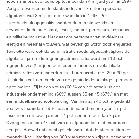
liepen immers eveneens op tot meer dan 4 miljard yuan in 1997.
Vorig jaar werden in de staatsbedrijven 12 miljoen personen
afgedankt wat 3 miljoen meer was dan in 1996. Per
nijverheidstak opgesplitst worden de meeste werklozen
gevonden in de steenkool, textiel, metaal, petroleum, bosbouw
en militaire industrie. Het gaat om personen van middelbare
leeftijd en meestal vrouwen, wat bevestigd wordt door enquêtes.
Tenslotte werd ook de administratie reeds afgeslankt tijdens de
afgelopen jaren: de regeringsadministratie werd met 13 pct.
ingeperkt wat 2 miljoen eenheden minder is en vele lokale
administraties verminderden hun bureaucratie met 20 à 30 pct.
Uit studies valt een beeld van de gemiddelde ontslagen persoon
op te maken. Zij is een vrouw (60 % van het totaal) uit een
industriële onderneming (60%) tussen 35 en 45 (67%) en met
een middelbare schoolopleiding. Van hen zijn 40 pct. afgedankt
voor zes maanden, 29 % tussen 6 maand en een jaar, 17 pct.
tussen één en twee jaar en 14 pct. sedert meer dan 2 jaar.
Overigens zoeken 44 pct. van de afgedankten niet meer naar
een job. Hoewel nationaal gesteld wordt dat de afgedankten een
maandelijkse uitkering van 300 yuan moeten krijgen, ontvangen