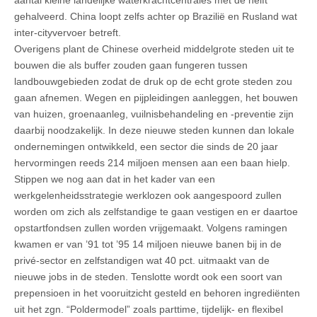
gehalveerd. China loopt zelfs achter op Brazilië en Rusland wat
inter-cityvervoer betreft.
Overigens plant de Chinese overheid middelgrote steden uit te
bouwen die als buffer zouden gaan fungeren tussen
landbouwgebieden zodat de druk op de echt grote steden zou
gaan afnemen. Wegen en pijpleidingen aanleggen, het bouwen
van huizen, groenaanleg, vuilnisbehandeling en -preventie zijn
daarbij noodzakelijk. In deze nieuwe steden kunnen dan lokale
ondernemingen ontwikkeld, een sector die sinds de 20 jaar
hervormingen reeds 214 miljoen mensen aan een baan hielp.
Stippen we nog aan dat in het kader van een
werkgelenheidsstrategie werklozen ook aangespoord zullen
worden om zich als zelfstandige te gaan vestigen en er daartoe
opstartfondsen zullen worden vrijgemaakt. Volgens ramingen
kwamen er van ’91 tot ’95 14 miljoen nieuwe banen bij in de
privé-sector en zelfstandigen wat 40 pct. uitmaakt van de
nieuwe jobs in de steden. Tenslotte wordt ook een soort van
prepensioen in het vooruitzicht gesteld en behoren ingrediënten
uit het zgn. “Poldermodel” zoals parttime, tijdelijk- en flexibel