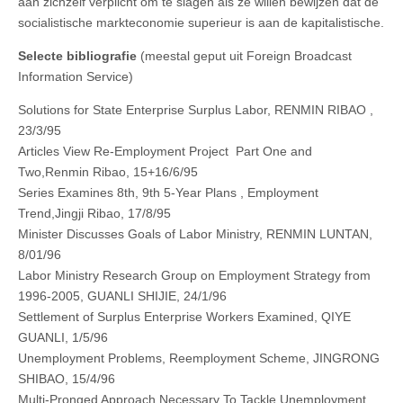
aan zichzelf verplicht om te slagen als ze willen bewijzen dat de
socialistische markteconomie superieur is aan de kapitalistische.
Selecte bibliografie
(meestal geput uit Foreign Broadcast
Information Service)
Solutions for State Enterprise Surplus Labor, RENMIN RIBAO ,
23/3/95
Articles View Re‑Employment Project Part One and
Two,Renmin Ribao, 15+16/6/95
Series Examines 8th, 9th 5‑Year Plans , Employment
Trend,Jingji Ribao, 17/8/95
Minister Discusses Goals of Labor Ministry, RENMIN LUNTAN,
8/01/96
Labor Ministry Research Group on Employment Strategy from
1996‑2005, GUANLI SHIJIE, 24/1/96
Settlement of Surplus Enterprise Workers Examined, QIYE
GUANLI, 1/5/96
Unemployment Problems, Reemployment Scheme, JINGRONG
SHIBAO, 15/4/96
Multi‑Pronged Approach Necessary To Tackle Unemployment,