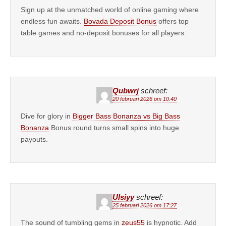
Sign up at the unmatched world of online gaming where
endless fun awaits.
Bovada Deposit Bonus
offers top
table games and no-deposit bonuses for all players.
Qubwrj
schreef:
20 februari 2026 om 10:40
Dive for glory in
Bigger Bass Bonanza vs Big Bass
Bonanza
Bonus round turns small spins into huge
payouts.
Ulsiyy
schreef:
25 februari 2026 om 17:27
The sound of tumbling gems in
zeus55
is hypnotic. Add