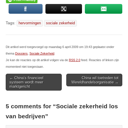
Tags:
hervormingen
sociale zekerheid
Dit artikel werd toegevoegd op maandag 6 april 2009 om 19:43 geplaatst onder
thema
Dossiers
,
Sociale Zekerheid
.
Je kan de reacties op dit artikel volgen via de
RSS 2.0
feed. Reacties of linken zijn
momenteel niet toegestaan.
Post
← China’s financieel
China wil toetreden tot
systeem wordt meer
Wereldhandelsorganisatie →
navigation
marktgericht
5 comments for “
Sociale zekerheid los
van bedrijven
”