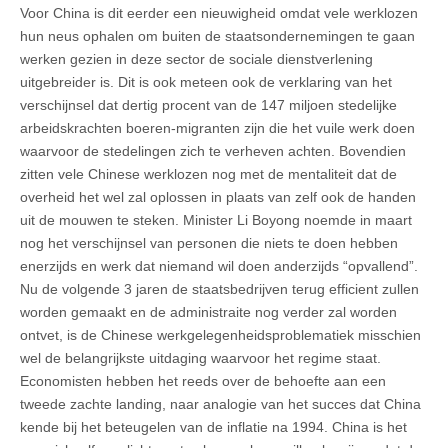
Voor China is dit eerder een nieuwigheid omdat vele werklozen
hun neus ophalen om buiten de staatsondernemingen te gaan
werken gezien in deze sector de sociale dienstverlening
uitgebreider is. Dit is ook meteen ook de verklaring van het
verschijnsel dat dertig procent van de 147 miljoen stedelijke
arbeidskrachten boeren-migranten zijn die het vuile werk doen
waarvoor de stedelingen zich te verheven achten. Bovendien
zitten vele Chinese werklozen nog met de mentaliteit dat de
overheid het wel zal oplossen in plaats van zelf ook de handen
uit de mouwen te steken. Minister Li Boyong noemde in maart
nog het verschijnsel van personen die niets te doen hebben
enerzijds en werk dat niemand wil doen anderzijds “opvallend”.
Nu de volgende 3 jaren de staatsbedrijven terug efficient zullen
worden gemaakt en de administraite nog verder zal worden
ontvet, is de Chinese werkgelegenheidsproblematiek misschien
wel de belangrijkste uitdaging waarvoor het regime staat.
Economisten hebben het reeds over de behoefte aan een
tweede zachte landing, naar analogie van het succes dat China
kende bij het beteugelen van de inflatie na 1994. China is het