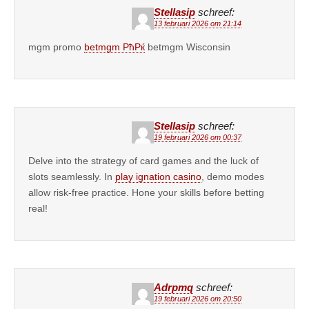
Stellasip
schreef:
13 februari 2026 om 21:14
mgm promo
betmgm РћРќ
betmgm Wisconsin
Stellasip
schreef:
19 februari 2026 om 00:37
Delve into the strategy of card games and the luck of
slots seamlessly. In
play ignation casino
, demo modes
allow risk-free practice. Hone your skills before betting
real!
Adrpmq
schreef:
19 februari 2026 om 20:50