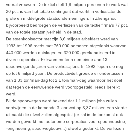
vooral vrouwen. De textiel stelt 1,8 miljoen personen te werk wat
20 pct. is van het totale contingent dat werkt in verlieslatende
grote en middelgrote staatsondernemingen. In Zhengzhou
bijvoorbeeld bedroegen de verliezen van de textielfirma’s 77 pct.
van de totale staatsnijverheid in de stad.
De steenkoolsector met zijn 3,6 miljoen arbeiders werd van
1993 tot 1996 reeds met 760.000 personen afgeslankt waarvan
440.000 werden ontslagen en 320.000 gerekanaliseerd in
diverse operaties. Er kwam meteen een einde aan 13
opeenvolgende jaren van verliescijfers. In 1992 liepen die nog
op tot 6 miljard yuan. De productiviteit groeide er ondertussen
van 1,33 ton/man-dag tot 2,1 ton/man-dag waardoor het doel
dat tegen de eeuwwende werd vooropgesteld, reeds bereikt
werd.
Bij de spoorwegen werd bekend dat 1,1 miljoen jobs zullen
verdwijnen in de komende 3 jaar wat op 3,37 miljoen een vierde
uitmaakt die ofwel zullen afgesplitst (er zal in de toekomst ook
worden gewerkt met autonome corporaties voor spoorindustrie,
-engineering, spoorwegbouw…) ofwel afgedankt. De verliezen