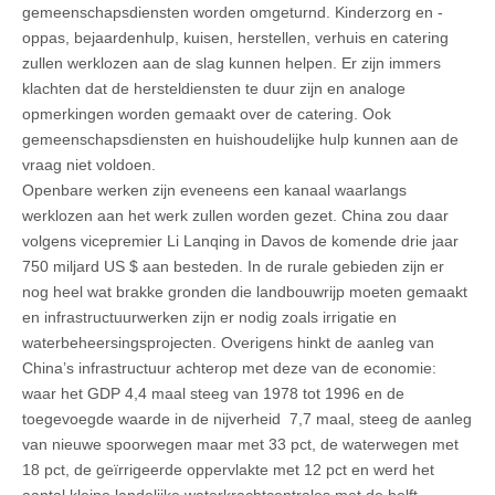
gemeenschapsdiensten worden omgeturnd. Kinderzorg en -
oppas, bejaardenhulp, kuisen, herstellen, verhuis en catering
zullen werklozen aan de slag kunnen helpen. Er zijn immers
klachten dat de hersteldiensten te duur zijn en analoge
opmerkingen worden gemaakt over de catering. Ook
gemeenschapsdiensten en huishoudelijke hulp kunnen aan de
vraag niet voldoen.
Openbare werken zijn eveneens een kanaal waarlangs
werklozen aan het werk zullen worden gezet. China zou daar
volgens vicepremier Li Lanqing in Davos de komende drie jaar
750 miljard US $ aan besteden. In de rurale gebieden zijn er
nog heel wat brakke gronden die landbouwrijp moeten gemaakt
en infrastructuurwerken zijn er nodig zoals irrigatie en
waterbeheersingsprojecten. Overigens hinkt de aanleg van
China’s infrastructuur achterop met deze van de economie:
waar het GDP 4,4 maal steeg van 1978 tot 1996 en de
toegevoegde waarde in de nijverheid 7,7 maal, steeg de aanleg
van nieuwe spoorwegen maar met 33 pct, de waterwegen met
18 pct, de geïrrigeerde oppervlakte met 12 pct en werd het
aantal kleine landelijke waterkrachtcentrales met de helft