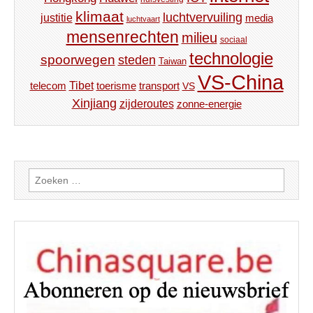
klimaat
luchtvervuiling
justitie
media
luchtvaart
mensenrechten
milieu
sociaal
technologie
spoorwegen
steden
Taiwan
VS-China
Tibet
toerisme
transport
telecom
VS
Xinjiang
zijderoutes
zonne-energie
Zoeken
naar: