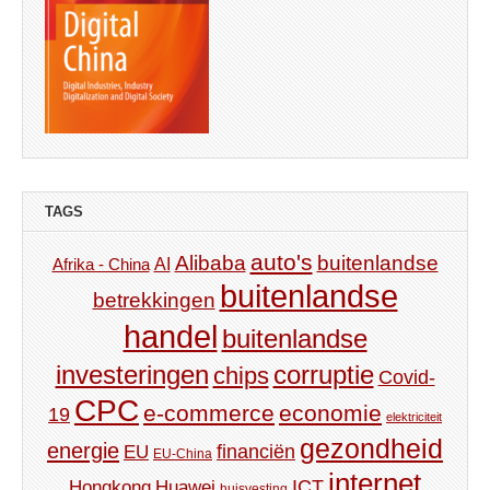
TAGS
auto's
Alibaba
buitenlandse
AI
Afrika - China
buitenlandse
betrekkingen
handel
buitenlandse
investeringen
corruptie
chips
Covid-
CPC
e-commerce
economie
19
elektriciteit
gezondheid
energie
financiën
EU
EU-China
internet
ICT
Hongkong
Huawei
huisvesting