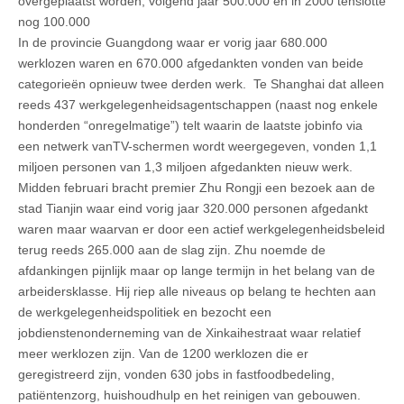
overgeplaatst worden, volgend jaar 500.000 en in 2000 tenslotte
nog 100.000
In de provincie Guangdong waar er vorig jaar 680.000
werklozen waren en 670.000 afgedankten vonden van beide
categorieën opnieuw twee derden werk. Te Shanghai dat alleen
reeds 437 werkgelegenheidsagentschappen (naast nog enkele
honderden “onregelmatige”) telt waarin de laatste jobinfo via
een netwerk vanTV-schermen wordt weergegeven, vonden 1,1
miljoen personen van 1,3 miljoen afgedankten nieuw werk.
Midden februari bracht premier Zhu Rongji een bezoek aan de
stad Tianjin waar eind vorig jaar 320.000 personen afgedankt
waren maar waarvan er door een actief werkgelegenheidsbeleid
terug reeds 265.000 aan de slag zijn. Zhu noemde de
afdankingen pijnlijk maar op lange termijn in het belang van de
arbeidersklasse. Hij riep alle niveaus op belang te hechten aan
de werkgelegenheidspolitiek en bezocht een
jobdienstenonderneming van de Xinkaihestraat waar relatief
meer werklozen zijn. Van de 1200 werklozen die er
geregistreerd zijn, vonden 630 jobs in fastfoodbedeling,
patiëntenzorg, huishoudhulp en het reinigen van gebouwen.