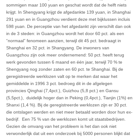
sommigen maar 100 yuan en geschat wordt dat de helft niets
krijgt. In Shengyang krijgt de afgedankte 139 yuan, in Shanghai
291 yuan en in Guangzhou verdient deze met bijklussen incluis
598 yuan. De perceptie van het afgedankt zijn verschilt dan ook
in de 3 steden: in Guangzhou wordt het door 60 pct. als een
“normaal” fenomeen aanzien, terwijl dit 45 pct. bedraagt in
Shanghai en 32 pct. in Shangyang. De inwoners van
Guangzhou zijn ook meer ondernemend: 50 pct. heeft terug
werk gevonden tussen 6 maand en één jaar, terwijl 70 % te
Shengyang nog zonder zaten en 60 pct. te Shanghai. Bij de
geregistreerde werklozen valt op te merken dat waar het
gemiddelde in 1996 3 pct. bedroeg dit in de afgelegen
provincies Qinghai (7,4pct.), Guizhou (5,8 pct.) en Gansu
(5,5pct.), duidelijk hoger dan in Peking (0,4pct.), Tianjin (1%) en
Shanxi (1,4 %). Bij de geregistreerde werklozen zijn er 30 pct.
die ontslagen werden en niet meer betaald worden door hun ex-
bedrijf. Een 75 % van de werklozen komt uit staatsbedrijven.
Gezien de omvang van het probleem is het dan ook niet
verwonderlijk dat uit een onderzoek bij 5000 personen blijkt dat