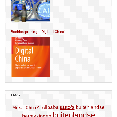
Boekbespreking: ‘Digitaal China’
TAGS
auto's
Alibaba
buitenlandse
AI
Afrika - China
buitenlandse
betrekkingen