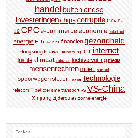
handel
buitenlandse
investeringen
corruptie
chips
Covid-
CPC
e-commerce
economie
19
elektriciteit
gezondheid
energie
financiën
EU
EU-China
internet
ICT
Hongkong
Huawei
huisvesting
klimaat
luchtvervuiling
justitie
media
luchtvaart
mensenrechten
milieu
sociaal
technologie
spoorwegen
steden
Taiwan
VS-China
Tibet
toerisme
transport
telecom
VS
Xinjiang
zijderoutes
zonne-energie
Zoeken
naar: