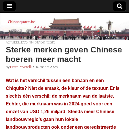
Chinasquare.be
ACTUEEL
,
ECO-FIN
,
STAD & REGIO
Sterke merken geven Chinese
boeren meer macht
by
Peter Peverelli
•
10 maart 2025
Wat is het verschil tussen een banaan en een
Chiquita? Niet de smaak, de kleur of de textuur. Er is
slechts één verschil: de merknaam van de laatste.
Echter, die merknaam was in 2024 goed voor een
omzet van USD 1,26 miljard. Steeds meer Chinese
landbouwregio’s gaan hun lokale
landbouwproducten ook onder een geregistreerde