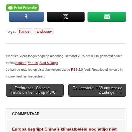
Tags:
handel
landbouw
Dit artikel werd toegevoegd op maandag 10 maart 2025 om 09:10 geplaatst onder
thema
Actueel
,
Eco-fin
,
Stad & Regio
.
Je kan de reacties op dit artikel volgen via de
RSS 2.0
feed. Reacties of linken zijn
momenteel niet toegestaan.
Post
← Techtrends: Chinese
De Leestafel # 68 omtrent de
firma’s blinken uit op MWC
‘2 zittingen’ →
navigation
COMMENTAAR
Europa begrijpt China’s klimaatbeleid nog altijd niet