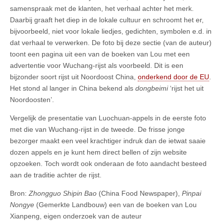
samenspraak met de klanten, het verhaal achter het merk.
Daarbij graaft het diep in de lokale cultuur en schroomt het er,
bijvoorbeeld, niet voor lokale liedjes, gedichten, symbolen e.d. in
dat verhaal te verwerken. De foto bij deze sectie (van de auteur)
toont een pagina uit een van de boeken van Lou met een
advertentie voor Wuchang-rijst als voorbeeld. Dit is een
bijzonder soort rijst uit Noordoost China,
onderkend door de EU
.
Het stond al langer in China bekend als
dongbeimi
‘rijst het uit
Noordoosten’.
Vergelijk de presentatie van Luochuan-appels in de eerste foto
met die van Wuchang-rijst in de tweede. De frisse jonge
bezorger maakt een veel krachtiger indruk dan de ietwat saaie
dozen appels en je kunt hem direct bellen of zijn website
opzoeken. Toch wordt ook onderaan de foto aandacht besteed
aan de traditie achter de rijst.
Bron:
Zhongguo Shipin Bao
(China Food Newspaper),
Pinpai
Nongye
(Gemerkte Landbouw) een van de boeken van Lou
Xianpeng, eigen onderzoek van de auteur