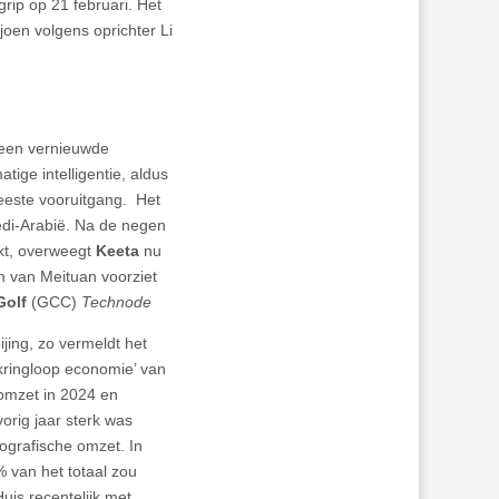
rip op 21 februari. Het
joen volgens oprichter Li
 een vernieuwde
ige intelligentie, aldus
meeste vooruitgang. Het
edi-Arabië. Na de negen
ikt, overweegt
Keeta
nu
n van Meituan voorziet
Golf
(GCC)
Technode
ijing, zo vermeldt het
‘kringloop economie’ van
 omzet in 2024 en
orig jaar sterk was
ografische omzet. In
 van het totaal zou
Huis recentelijk met