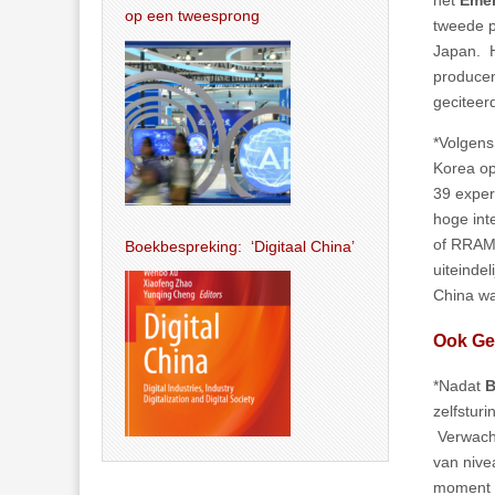
op een tweesprong
tweede p
Japan. 
producen
geciteer
*Volgen
Korea op
39 exper
hoge int
of RRAM)
Boekbespreking: ‘Digitaal China’
uiteinde
China wat
Ook Gee
*Nadat
zelfstur
Verwacht
van nive
moment 