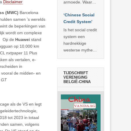
economisch
econoom Michael
ua
Disclaimer
armoede. Waar
wonder
Roberts. Het laat
China er de
ess (MWC)
Barcelona
zien dat
‘Chinese Social
voorbije veertig
hulden samen ’s werelds
… >> lees meer
Credit System’
jaar in slaagde
rwint de beperkingen van
meer dan 800
Is het social credit
lijk wordt om complexe
miljoen mensen
system een
. Op de
Huawei
stand
uit de armoede
hardnekkige
ongguan op 10.000 km
… >> lees meer
westerse mythe of
TCL nxtpaper 11 Plus
de dagelijkse
ken als vertalen, e-
realiteit in China?
rscheiden in
 vooral de midden- en
TIJDSCHRIFT
VERENIGING
.
GT
BELGIË-CHINA
cage als de VS en legt
geleidertechnologie,
8 tot 2023 in totaal
anden samen, volgens
y.
De VS stond op de