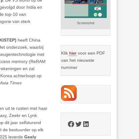
 gevolgd door India en
de top-10 van
egorie van sterk
Screenshot
(KISTEP)
heeft China
Het onderzoek, waarbij
Klik
hier
voor een PDF
eheugentechnologie met
van het nieuwste
m access memory (ReRAM
nummer
erekeningen en zal
 Korea achterloopt op
Asia Times
n uit te rusten met haar
laxy, Zeekr en Lynk.
Facebook
Twitter
LinkedIn
 dit jaar zelfsturend
t de bestuurder op elk
2025 leverde
Geely