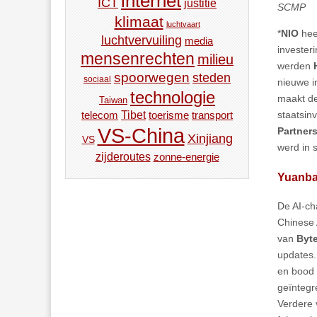
internet
ICT
justitie
SCMP
klimaat
luchtvaart
*
NIO
hee
luchtvervuiling
media
invester
mensenrechten
milieu
werden
spoorwegen
steden
sociaal
nieuwe i
technologie
maakt de
Taiwan
staatsin
Tibet
toerisme
transport
telecom
VS-China
Partner
Xinjiang
VS
werd in 
zijderoutes
zonne-energie
Yuanba
De AI-c
Chinese
van
Byt
updates.
en bood 
geïntegr
Verdere 