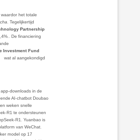
 waardor het totale
ncha
. Tegelijkertijd
hnology Partnership
4%.. De financiering
aande
e Investment Fund
l
wat al aangekondigd
s app-downloads in de
rende AI-chatbot Doubao
pen weken snelle
eek-R1 te ondersteunen
DeepSeek-R1. Yuanbao is
platform van WeChat.
nker model op 17