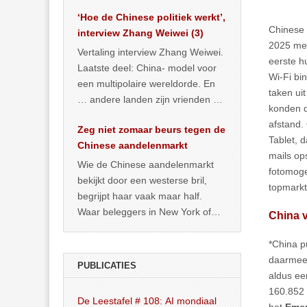
het land dan maar? ‘Dat
‘Hoe de Chinese politiek werkt’,
… >> lees meer
Chinese 
interview Zhang Weiwei (3)
2025 me
Vertaling interview Zhang Weiwei.
eerste h
Laatste deel: China- model voor
Wi-Fi bi
een multipolaire wereldorde. En
taken ui
… andere landen zijn vrienden of
konden d
kunnen het worden.
afstand.
Zeg niet zomaar beurs tegen de
Tablet, 
Chinese aandelenmarkt
mails op
Wie de Chinese aandelenmarkt
fotomoge
bekijkt door een westerse bril,
topmarkt
begrijpt haar vaak maar half.
Waar beleggers in New York of
China 
Londen vooral kijken naar winst,
… >> lees meer
*China p
daarmee 
PUBLICATIES
aldus ee
160.852 
De Leestafel # 108: AI mondiaal
het
Emer