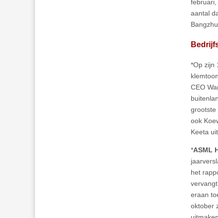
februari
aantal d
Bangzhu
Bedrij
*Op zijn
klemtoon
CEO Wang
buitenla
grootste
ook Koew
Keeta ui
*
ASML H
jaarvers
het rapp
vervangt
eraan to
oktober 
uitmaken