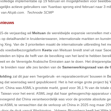
, volledige implementatie op 19 februari en mogelijkheden voor beeldbeg
agelijks actieve gebruikers van Yuanbao sprong eind februari naar 3 mil
 van
AIcpb.com
.
Technode SCMP
fsnieuws
 15-de verjaardag wil
Meituan
de wereldwijde expansie versnellen met
 op detailhandel in kruidenierswaren, internationale markten en kunstmat
 Xing. Van de 3 prioriteiten maakt de internationale uitbreiding het 
nds voedselbezorgplatform
Keeta
van Meituan breidt snel uit naar Sao
 steden en bijna de helft van de bevolking van het land te hebben bere
eit en de Verenigde Arabische Emiraten aan te doen. Het driejarenpla
t te breiden naar alle zes landen van de
Samenwerkingsraad van de 
olding
zal dit jaar een ‘hergebruik- en reparatiecentrum’ bouwen in Be
lag dat woensdag werd gepubliceerd. Het is het enige grote project bij 
ort. China was ASML’s grootste markt, goed voor 36,1 % van de totale
 Taiwan voor het eerst. ASML zegt dat haar geheugenchip-apparatuur v
evoegend dat China verantwoordelijk was voor de grootste absolute ge
zei ASML te verwachten dat de verkoop uit China in 2025 nog maar 20%
 door de druk vanuit Washington. Volgens
Bloomberg
heeft het Witte 