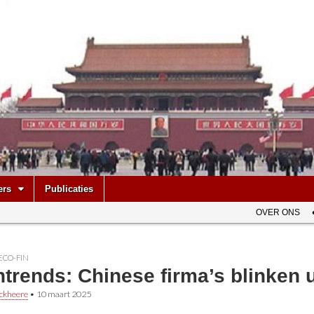
be
ers
Publicaties
OVER ONS
ECO-FIN
htrends: Chinese firma’s blinken
ckheere
•
10 maart 2025