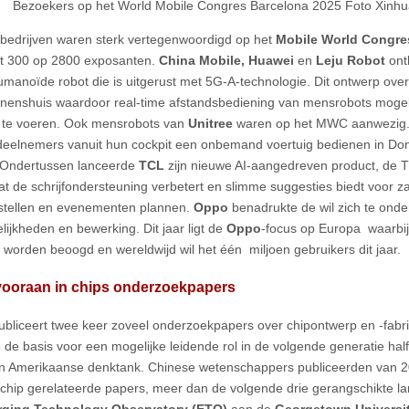
Bezoekers op het World Mobile Congres Barcelona 2025 Foto Xinh
bedrijven waren sterk vertegenwoordigd op het
Mobile World Congr
t 300 op 2800 exposanten.
China Mobile, Huawei
en
Leju Robot
ont
umanoïde robot die is uitgerust met 5G-A-technologie. Dit ontwerp ove
nnenshuis waardoor real-time afstandsbediening van mensrobots moge
t te voeren. Ook mensrobots van
Unitree
waren op het MWC aanwezig
eelnemers vanuit hun cockpit een onbemand voertuig bedienen in D
 Ondertussen lanceerde
TCL
zijn nieuwe AI-aangedreven product, de 
dat de schrijfondersteuning verbetert en slimme suggesties biedt voor za
stellen en evenementen plannen.
Oppo
benadrukte de wil zich te onde
lijkheden en bewerking. Dit jaar ligt de
Oppo
-focus op Europa waarbij
 worden beoogd en wereldwijd wil het één miljoen gebruikers dit jaar
vooraan in chips onderzoekpapers
ubliceert twee keer zoveel onderzoekpapers over chipontwerp en -fabri
de basis voor een mogelijke leidende rol in de volgende generatie half
n Amerikaanse denktank. Chinese wetenschappers publiceerden van 201
chip gerelateerde papers, meer dan de volgende drie gerangschikte l
ging Technology Observatory (ETO)
aan de
Georgetown Universit