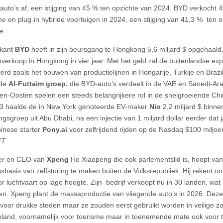
auto’s af, een stijging van 45 % ten opzichte van 2024. BYD verkocht 4
che en plug-in hybride voertuigen in 2024, een stijging van 41,3 % ten 
e
ikant
BYD
heeft in zijn beursgang te Hongkong 5,6 miljard $ opgehaald,
verkoop in Hongkong in vier jaar. Met het geld zal de buitenlandse ex
erd zoals het bouwen van productielijnen in Hongarije, Turkije en Brazil
 de
Al-Futtaim groep.
die BYD-auto’s verdeelt in de VAE en Saoedi-Arab
en-Oosten spelen een steeds belangrijkere rol in de snelgroeiende Ch
3 haalde de in New York genoteerde EV-maker
Nio
2,2 miljard $ binne
ngsgroep uit Abu Dhabi, na een injectie van 1 miljard dollar eerder dat j
inese starter
Pony.ai
voor zelfrijdend rijden op de Nasdaq $100 miljo
FT
ter en CEO van
Xpeng
He Xiaopeng die ook parlementslid is, hoopt v
gsbasis van zelfsturing te maken buiten de Volksrepubliek. Hij rekent oo
or luchtvaart op lage hoogte. Zijn bedrijf verkoopt nu in 30 landen, wat 
en. Xpeng plant de massaproductie van vliegende auto’s in 2026. Deze 
 voor drukke steden maar ze zouden eerst gebruikt worden in veilige z
teland, voornamelijk voor toerisme maar in toenemende mate ook voor tr