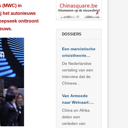
s (MWC) in
ij het autonieuws
Deepseek onttroont
ieuws.
DOSSIERS
Een marxistische
crisistheorie
voor vandaag
De Nederlandse
vertaling van een
interview dat de
Chinese
Academie voor
Van Armoede
Sociale
naar Welvaart:
Wetenschappen
Wat Afrika kan
afnam van de
China en Afrika
leren van
Britse
delen een
China’s
marxistische
verleden van