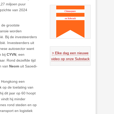
,27 miljoen puur
opzichte van 2024
 de grootste
pansie worden
ië. Bij de investeerders
ië. Investeerders uit
inese autosector want
> Elke dag een nieuwe
n bij
CYVN
, een
video op onze Substack
aar. Rond dezelfde tijd
en van
Neom
uit Saoedi-
an Hongkong een
k op de toelating van
hij dit jaar op 60 hoopt
vindt hij minder
ones rond steden en op
ansport en logistiek