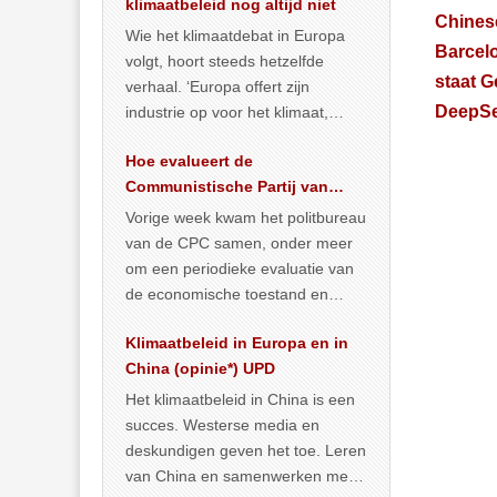
klimaatbeleid nog altijd niet
Chinese
Wie het klimaatdebat in Europa
Barcelo
volgt, hoort steeds hetzelfde
staat G
verhaal. ‘Europa offert zijn
DeepSee
industrie op voor het klimaat,
terwijl China onder het mom van
Hoe evalueert de
vergroening
… >> lees meer
Communistische Partij van
China de economische
Vorige week kwam het politbureau
situatie?
van de CPC samen, onder meer
om een periodieke evaluatie van
de economische toestand en
politiek te maken. We
Klimaatbeleid in Europa en in
publiceerden
… >> lees meer
China (opinie*) UPD
Het klimaatbeleid in China is een
succes. Westerse media en
deskundigen geven het toe. Leren
van China en samenwerken met