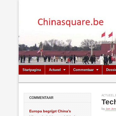
Chinasquare.
Skip
Main
Startpagina
Actueel
Commentaar
Dossi
to
menu
Sub
content
menu
ACTUEEL
,
COMMENTAAR
Tec
by
Jan Jon
Europa begrijpt China’s