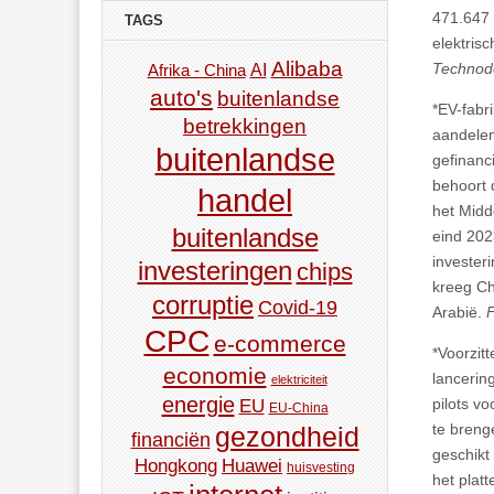
471.647 
TAGS
elektris
Alibaba
Technod
AI
Afrika - China
auto's
buitenlandse
*EV-fabr
betrekkingen
aandelen
buitenlandse
gefinanci
behoort
handel
het Midd
buitenlandse
eind 202
investeri
investeringen
chips
kreeg Ch
corruptie
Covid-19
Arabië.
CPC
e-commerce
*Voorzit
economie
lancerin
elektriciteit
energie
pilots vo
EU
EU-China
te breng
gezondheid
financiën
geschikt
Hongkong
Huawei
huisvesting
het plat