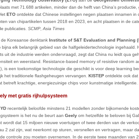
laats met 71.688 artikelen, minder dan de helft van China’s productie,
Het
ETO
ontdekte dat Chinese instellingen negen plaatsen innamen in 
ten van chipartikelen tussen 2018 en 2023, en acht plaatsen in de cat
de publicaties.
SCMP
,
Asia Times
s de Koreaanse denktank
Institute of S&T Evaluation and Planning 
 bijna elk belangrijk gebied van de halfgeleidertechnologie ingehaald. 
ts uit de industrie werden ondervraagd, zegt dat China nu leidt qua g
ensiteit en weerstand. Resistance-based memory of resistive rando
, is een toekomstige technologie die geschikt is voor deep learning b
lijk het traditionele flashgeheugen vervangen.
KISTEP
ontdekte ook dat
 betreft krachtige, energiezuinige chips voor kunstmatige intelligentie.
ly met gratis rijhulpsysteem
BYD
recentelijk beloofde minstens 21 modellen zonder bijkomende koste
ingsysteem is het nu de beurt aan
Geely
om hetzelfde te beloven bij Ga
 wordt dat 15 miljoen nieuwe voertuigen of twee derden van de verkoop
au 2 zal zijn, wat neerkomt op sturen, versnellen en vertragen, maar da
de controle zou moeten overnemen. In de eerste twee maanden van 