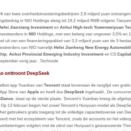
ft van twee overheidsinvesteringsbedrijven 2,8 miljard yuan ontvangen
ingsbedrag in NIO Holdings steeg tot 19,2 miljard RMB volgens
Tianya
Hefei Jianxiang Investment
en
Anhui High-tech Yuwenweiyuan Tec
nvesteerders in
NIO
Holdings, met een belang van ongeveer 3,5% en 1,
el uit van een financieringspakket van 3,3 miljard yuan van de 3 best
vesteerders van NIO namelijk
Hefei Jianheng New Energy Automobil
ship
,
Anhui Provincial Emerging Industry Investment
en CS
Capita
september vorig jaar..
Technode
o onttroont DeepSeek
hatbot-app Yuanbao van
Tencent
staat bovenaan de ranglijst van grati
 App Store van
Apple
en heeft dus
DeepSeek
ingehaald., De concurre
eDance
, staat op de vierde plaats. Tencent’s Yuanbao kreeg de afgelo
 Op 13 februari begon het zowel Tencent’s Hunyuan-model als DeepS
het gebruikers gratis toegang tot de volledige capaciteitsversie van 
eerd met het ecosysteem van Tencent, zoals de accounts en het video
verbeteringen volgden met de uitrol van Hunyuan’s geavanceerde Thi