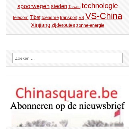
technologie
spoorwegen
steden
Taiwan
VS-China
Tibet
toerisme
transport
telecom
VS
Xinjiang
zijderoutes
zonne-energie
Zoeken
naar: