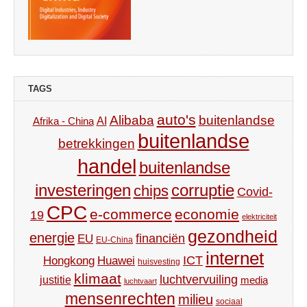
TAGS
auto's
Alibaba
buitenlandse
AI
Afrika - China
buitenlandse
betrekkingen
handel
buitenlandse
investeringen
corruptie
chips
Covid-
CPC
e-commerce
economie
19
elektriciteit
gezondheid
energie
financiën
EU
EU-China
internet
ICT
Hongkong
Huawei
huisvesting
klimaat
luchtvervuiling
justitie
media
luchtvaart
mensenrechten
milieu
sociaal