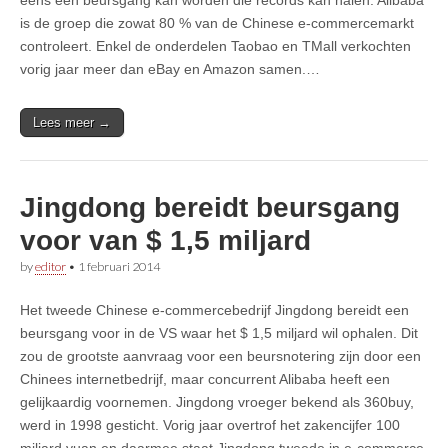
is de groep die zowat 80 % van de Chinese e-commercemarkt
controleert. Enkel de onderdelen Taobao en TMall verkochten
vorig jaar meer dan eBay en Amazon samen.…
Lees meer →
Jingdong bereidt beursgang
voor van $ 1,5 miljard
by
editor
•
1 februari 2014
Het tweede Chinese e-commercebedrijf Jingdong bereidt een
beursgang voor in de VS waar het $ 1,5 miljard wil ophalen. Dit
zou de grootste aanvraag voor een beursnotering zijn door een
Chinees internetbedrijf, maar concurrent Alibaba heeft een
gelijkaardig voornemen. Jingdong vroeger bekend als 360buy,
werd in 1998 gesticht. Vorig jaar overtrof het zakencijfer 100
miljard yuan en daarmee staat Jingdong tweede in e-commerce