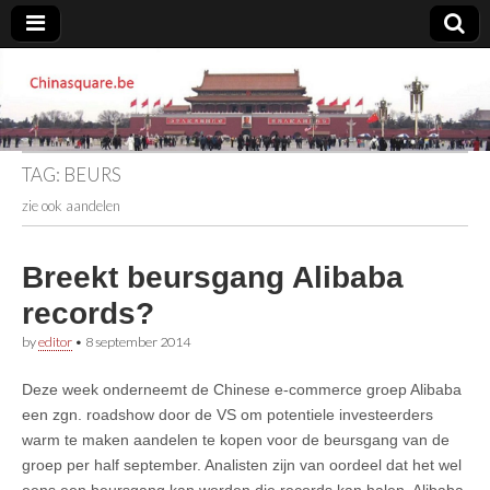
Chinasquare.be
TAG:
BEURS
zie ook aandelen
Breekt beursgang Alibaba
records?
by
editor
•
8 september 2014
Deze week onderneemt de Chinese e-commerce groep Alibaba
een zgn. roadshow door de VS om potentiele investeerders
warm te maken aandelen te kopen voor de beursgang van de
groep per half september. Analisten zijn van oordeel dat het wel
eens een beursgang kan worden die records kan halen. Alibaba