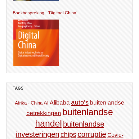
Boekbespreking: ‘Digitaal China’
TAGS
auto's
Alibaba
buitenlandse
AI
Afrika - China
buitenlandse
betrekkingen
handel
buitenlandse
investeringen
corruptie
chips
Covid-