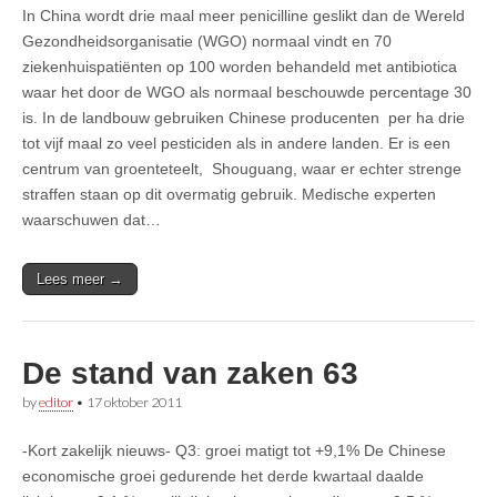
In China wordt drie maal meer penicilline geslikt dan de Wereld
Gezondheidsorganisatie (WGO) normaal vindt en 70
ziekenhuispatiënten op 100 worden behandeld met antibiotica
waar het door de WGO als normaal beschouwde percentage 30
is. In de landbouw gebruiken Chinese producenten per ha drie
tot vijf maal zo veel pesticiden als in andere landen. Er is een
centrum van groenteteelt, Shouguang, waar er echter strenge
straffen staan op dit overmatig gebruik. Medische experten
waarschuwen dat…
Lees meer →
De stand van zaken 63
by
editor
•
17 oktober 2011
-Kort zakelijk nieuws- Q3: groei matigt tot +9,1% De Chinese
economische groei gedurende het derde kwartaal daalde