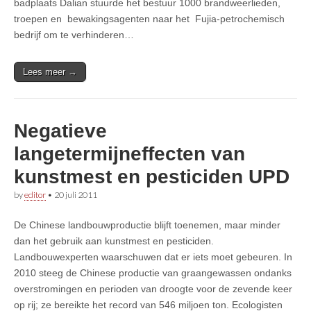
badplaats Dalian stuurde het bestuur 1000 brandweerlieden,
troepen en bewakingsagenten naar het Fujia-petrochemisch
bedrijf om te verhinderen…
Lees meer →
Negatieve
langetermijneffecten van
kunstmest en pesticiden UPD
by
editor
•
20 juli 2011
De Chinese landbouwproductie blijft toenemen, maar minder
dan het gebruik aan kunstmest en pesticiden.
Landbouwexperten waarschuwen dat er iets moet gebeuren. In
2010 steeg de Chinese productie van graangewassen ondanks
overstromingen en perioden van droogte voor de zevende keer
op rij; ze bereikte het record van 546 miljoen ton. Ecologisten