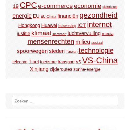
CPC
e-commerce
economie
19
elektriciteit
gezondheid
energie
financiën
EU
EU-China
internet
ICT
Hongkong
Huawei
huisvesting
klimaat
luchtvervuiling
justitie
media
luchtvaart
mensenrechten
milieu
sociaal
technologie
spoorwegen
steden
Taiwan
VS-China
Tibet
toerisme
transport
telecom
VS
Xinjiang
zijderoutes
zonne-energie
Zoeken
naar: