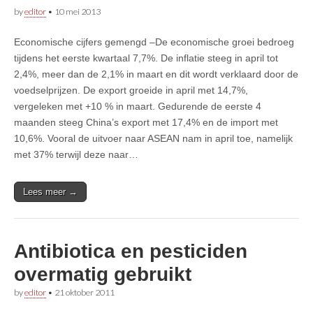
by
editor
•
10 mei 2013
Economische cijfers gemengd –De economische groei bedroeg
tijdens het eerste kwartaal 7,7%. De inflatie steeg in april tot
2,4%, meer dan de 2,1% in maart en dit wordt verklaard door de
voedselprijzen. De export groeide in april met 14,7%,
vergeleken met +10 % in maart. Gedurende de eerste 4
maanden steeg China’s export met 17,4% en de import met
10,6%. Vooral de uitvoer naar ASEAN nam in april toe, namelijk
met 37% terwijl deze naar…
Lees meer →
Antibiotica en pesticiden
overmatig gebruikt
by
editor
•
21 oktober 2011