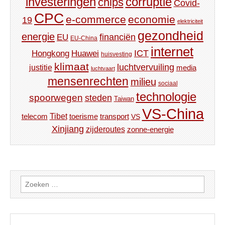
investeringen
corruptie
chips
Covid-
CPC
e-commerce
economie
19
elektriciteit
gezondheid
energie
financiën
EU
EU-China
internet
ICT
Hongkong
Huawei
huisvesting
klimaat
luchtvervuiling
justitie
media
luchtvaart
mensenrechten
milieu
sociaal
technologie
spoorwegen
steden
Taiwan
VS-China
Tibet
toerisme
transport
telecom
VS
Xinjiang
zijderoutes
zonne-energie
Zoeken
naar: