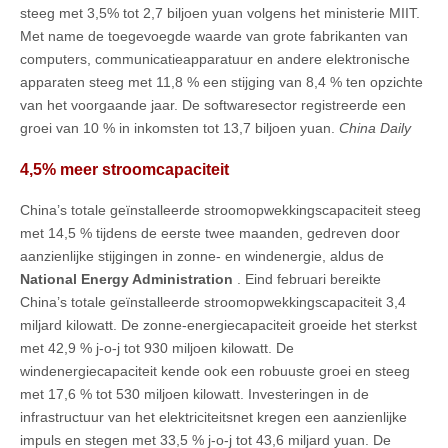
steeg met 3,5% tot 2,7 biljoen yuan volgens het ministerie MIIT.
Met name de toegevoegde waarde van grote fabrikanten van
computers, communicatieapparatuur en andere elektronische
apparaten steeg met 11,8 % een stijging van 8,4 % ten opzichte
van het voorgaande jaar. De softwaresector registreerde een
groei van 10 % in inkomsten tot 13,7 biljoen yuan.
China Daily
4,5% meer stroomcapaciteit
China’s totale geïnstalleerde stroomopwekkingscapaciteit steeg
met 14,5 % tijdens de eerste twee maanden, gedreven door
aanzienlijke stijgingen in zonne- en windenergie, aldus de
National Energy Administration
. Eind februari bereikte
China’s totale geïnstalleerde stroomopwekkingscapaciteit 3,4
miljard kilowatt. De zonne-energiecapaciteit groeide het sterkst
met 42,9 % j-o-j tot 930 miljoen kilowatt. De
windenergiecapaciteit kende ook een robuuste groei en steeg
met 17,6 % tot 530 miljoen kilowatt. Investeringen in de
infrastructuur van het elektriciteitsnet kregen een aanzienlijke
impuls en stegen met 33,5 % j-o-j tot 43,6 miljard yuan. De