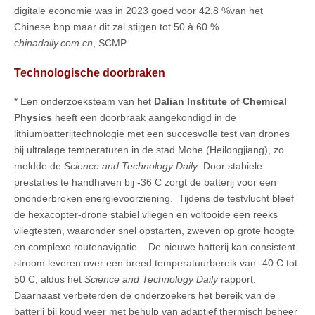
digitale economie was in 2023 goed voor 42,8 %van het
Chinese bnp maar dit zal stijgen tot 50 à 60 %
c
hinadaily.com.cn
, SCMP
Technologische doorbraken
* Een onderzoeksteam van het
Dalian Institute of Chemical
Physics
heeft een doorbraak aangekondigd in de
lithiumbatterijtechnologie met een succesvolle test van drones
bij ultralage temperaturen in de stad Mohe (Heilongjiang), zo
meldde de
Science and Technology Daily
. Door stabiele
prestaties te handhaven bij -36 C zorgt de batterij voor een
ononderbroken energievoorziening. Tijdens de testvlucht bleef
de hexacopter-drone stabiel vliegen en voltooide een reeks
vliegtesten, waaronder snel opstarten, zweven op grote hoogte
en complexe routenavigatie. De nieuwe batterij kan consistent
stroom leveren over een breed temperatuurbereik van -40 C tot
50 C, aldus het
Science and Technology Daily
rapport.
Daarnaast verbeterden de onderzoekers het bereik van de
batterij bij koud weer met behulp van adaptief thermisch beheer