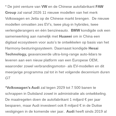
* De joint venture van
VW
en de Chinese autofabrikant
FAW
Group
zal vanaf 2026 11 nieuwe modellen van het merk
Volkswagen en Jetta op de Chinese markt brengen. De nieuwe
modellen omvatten zes EV’s, twee plug-in hybrides, twee
verlengderangers en één benzineauto.
BMW
kondigde ook een
samenwerking aan namelijk met
Huawei
om in China een
digitaal ecosysteem voor auto’s te ontwikkelen op basis van het
Harmony-besturingssysteem. Daarnaast kondigde
Hesai
Technology,
geavanceerde ultra-long-range auto-lidars te
leveren aan een nieuw platform van een Europese OEM,
waaronder zowel verbrandingsmotor- als EV-modellen en dit
meerjarige programma zal tot in het volgende decennium duren
GT
*
Volkswagen’s Audi
zal tegen 2029 tot 7.500 banen te
schrappen in Duitsland zowel in administratie als ontwikkeling.
De maatregelen doen de autofabrikant 1 miljard € per jaar
besparen, maar Audi investeert ook 8 miljard € in de Duitse
vestigingen in de komende vier jaar..
Audi
heeft sinds 2019 al