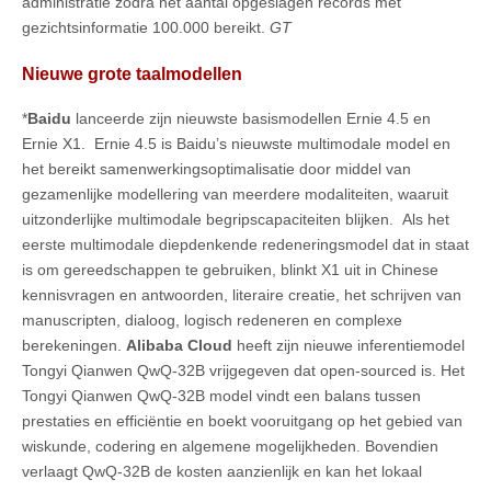
administratie zodra het aantal opgeslagen records met
gezichtsinformatie 100.000 bereikt.
GT
Nieuwe grote taalmodellen
*
Baidu
lanceerde zijn nieuwste basismodellen Ernie 4.5 en
Ernie X1. Ernie 4.5 is Baidu’s nieuwste multimodale model en
het bereikt samenwerkingsoptimalisatie door middel van
gezamenlijke modellering van meerdere modaliteiten, waaruit
uitzonderlijke multimodale begripscapaciteiten blijken. Als het
eerste multimodale diepdenkende redeneringsmodel dat in staat
is om gereedschappen te gebruiken, blinkt X1 uit in Chinese
kennisvragen en antwoorden, literaire creatie, het schrijven van
manuscripten, dialoog, logisch redeneren en complexe
berekeningen.
Alibaba Cloud
heeft zijn nieuwe inferentiemodel
Tongyi Qianwen QwQ-32B vrijgegeven dat open-sourced is. Het
Tongyi Qianwen QwQ-32B model vindt een balans tussen
prestaties en efficiëntie en boekt vooruitgang op het gebied van
wiskunde, codering en algemene mogelijkheden. Bovendien
verlaagt QwQ-32B de kosten aanzienlijk en kan het lokaal