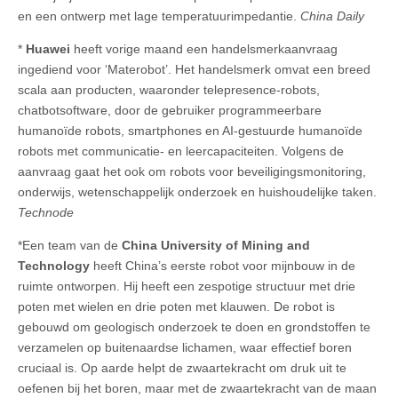
en een ontwerp met lage temperatuurimpedantie.
China Daily
*
Huawei
heeft vorige maand een handelsmerkaanvraag
ingediend voor ‘Materobot’. Het handelsmerk omvat een breed
scala aan producten, waaronder telepresence-robots,
chatbotsoftware, door de gebruiker programmeerbare
humanoïde robots, smartphones en AI-gestuurde humanoïde
robots met communicatie- en leercapaciteiten. Volgens de
aanvraag gaat het ook om robots voor beveiligingsmonitoring,
onderwijs, wetenschappelijk onderzoek en huishoudelijke taken.
Technode
*Een team van de
China University of Mining and
Technology
heeft China’s eerste robot voor mijnbouw in de
ruimte ontworpen. Hij heeft een zespotige structuur met drie
poten met wielen en drie poten met klauwen. De robot is
gebouwd om geologisch onderzoek te doen en grondstoffen te
verzamelen op buitenaardse lichamen, waar effectief boren
cruciaal is. Op aarde helpt de zwaartekracht om druk uit te
oefenen bij het boren, maar met de zwaartekracht van de maan