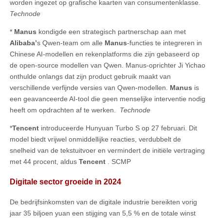
worden ingezet op grafische kaarten van consumentenklasse.
Technode
*
Manus
kondigde een strategisch partnerschap aan met
Alibaba’
s Qwen-team om alle
Manus
-functies te integreren in
Chinese AI-modellen en rekenplatforms die zijn gebaseerd op
de open-source modellen van Qwen. Manus-oprichter Ji Yichao
onthulde onlangs dat zijn product gebruik maakt van
verschillende verfijnde versies van Qwen-modellen.
Manus
is
een geavanceerde AI-tool die geen menselijke interventie nodig
heeft om opdrachten af te werken.
Technode
*
Tencent
introduceerde Hunyuan Turbo S op 27 februari. Dit
model biedt vrijwel onmiddellijke reacties, verdubbelt de
snelheid van de tekstuitvoer en vermindert de initiële vertraging
met 44 procent, aldus
Tencent
. SCMP
Digitale sector groeide in 2024
De bedrijfsinkomsten van de digitale industrie bereikten vorig
jaar 35 biljoen yuan een stijging van 5,5 % en de totale winst