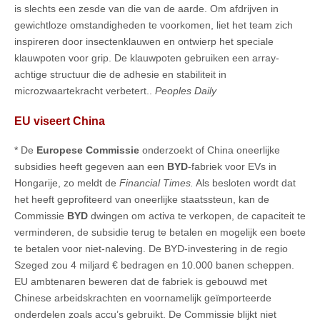
is slechts een zesde van die van de aarde. Om afdrijven in
gewichtloze omstandigheden te voorkomen, liet het team zich
inspireren door insectenklauwen en ontwierp het speciale
klauwpoten voor grip. De klauwpoten gebruiken een array-
achtige structuur die de adhesie en stabiliteit in
microzwaartekracht verbetert..
Peoples Daily
EU viseert China
* De
Europese Commissie
onderzoekt of China oneerlijke
subsidies heeft gegeven aan een
BYD
-fabriek voor EVs in
Hongarije, zo meldt de
Financial Times.
Als besloten wordt dat
het heeft geprofiteerd van oneerlijke staatssteun, kan de
Commissie
BYD
dwingen om activa te verkopen, de capaciteit te
verminderen, de subsidie terug te betalen en mogelijk een boete
te betalen voor niet-naleving. De BYD-investering in de regio
Szeged zou 4 miljard € bedragen en 10.000 banen scheppen.
EU ambtenaren beweren dat de fabriek is gebouwd met
Chinese arbeidskrachten en voornamelijk geïmporteerde
onderdelen zoals accu’s gebruikt. De Commissie blijkt niet