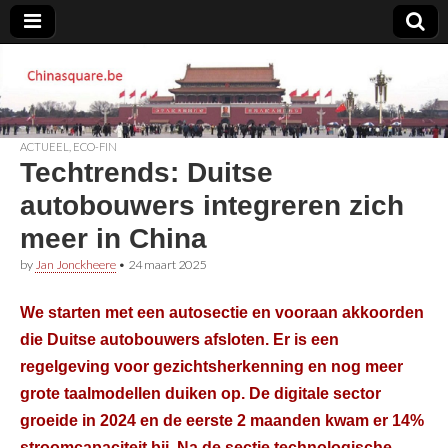
Chinasquare.be
ACTUEEL
,
ECO-FIN
Techtrends: Duitse
autobouwers integreren zich
meer in China
by
Jan Jonckheere
•
24 maart 2025
We starten met een autosectie en vooraan akkoorden
die Duitse autobouwers afsloten. Er is een
regelgeving voor gezichtsherkenning en nog meer
grote taalmodellen duiken op. De digitale sector
groeide in 2024 en de eerste 2 maanden kwam er 14%
stroomcapaciteit bij. Na de sectie technologische