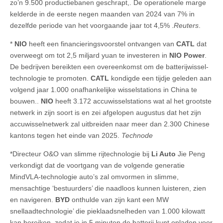
zo’n 9.500 productiebanen geschrapt,. De operationele marge
kelderde in de eerste negen maanden van 2024 van 7% in
dezelfde periode van het voorgaande jaar tot 4,5% .
Reuters
.
*
NIO
heeft een financieringsvoorstel ontvangen van
CATL
dat
overweegt om tot 2,5 miljard yuan te investeren in
NIO Power
.
De bedrijven bereikten een overeenkomst om de batterijwissel-
technologie te promoten.
CATL
kondigde een tijdje geleden aan
volgend jaar 1.000 onafhankelijke wisselstations in China te
bouwen..
NIO
heeft 3.172 accuwisselstations wat al het grootste
netwerk in zijn soort is en zei afgelopen augustus dat het zijn
accuwisselnetwerk zal uitbreiden naar meer dan 2.300 Chinese
kantons tegen het einde van 2025.
Technode
*Directeur O&O van slimme rijtechnologie bij
Li Auto
Jie Peng
verkondigt dat de voortgang van de volgende generatie
MindVLA-technologie auto’s zal omvormen in slimme,
mensachtige ‘bestuurders’ die naadloos kunnen luisteren, zien
en navigeren.
BYD
onthulde van zijn kant een MW
snellaadtechnologie’ die pieklaadsnelheden van 1.000 kilowatt
kan bereiken. zodat je in 5 minuten de batterij kunt opladen voor