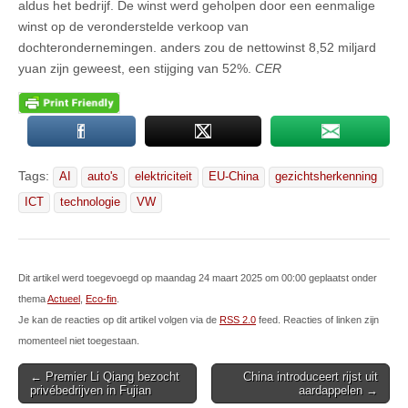
aldus het bedrijf. De winst werd geholpen door een eenmalige
winst op de veronderstelde verkoop van
dochterondernemingen. anders zou de nettowinst 8,52 miljard
yuan zijn geweest, een stijging van 52%.
CER
Tags:
AI
auto's
elektriciteit
EU-China
gezichtsherkenning
ICT
technologie
VW
Dit artikel werd toegevoegd op maandag 24 maart 2025 om 00:00 geplaatst onder
thema
Actueel
,
Eco-fin
.
Je kan de reacties op dit artikel volgen via de
RSS 2.0
feed. Reacties of linken zijn
momenteel niet toegestaan.
Post
← Premier Li Qiang bezocht
China introduceert rijst uit
privébedrijven in Fujian
aardappelen →
navigation