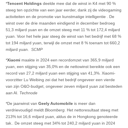
*
Tencent Holdings
deelde mee dat de winst in K4 met 90 %
steeg ten opzichte van een jaar eerder, dank zij de videogaming
activiteiten en de promotie van kunstmatige intelligentie . De
winst over de drie maanden eindigend in december bedroeg
51,3 miljard yuan en de omzet steeg met 11 % tot 172,4 miljard
yuan. Voor het hele jaar steeg de winst van het bedrijf met 68 %
tot 194 miljard yuan, terwijl de omzet met 8 % toenam tot 660,2
miljard yuan.
SCMP
*
Xiaomi
maakte in 2024 een recordomzet van 365,9 miljard
yuan, een stijging van 35,0% en de nettowinst bereikte ook een
record van 27,2 miljard yuan een stijging van 41,3%. Xiaomi-
voorzitter Lu Weibing zei dat het bedrijf ongeveer een vierde
van zijn O&O-budget, ongeveer zeven miljard yuan zal besteden
aan AI.
Technode
*De jaarwinst van
Geely Automobile
is meer dan
verdrievoudigd meldt
Bloomberg
. Het nettoresultaat steeg met
213% tot 16,6 miljard yuan, aldus de in Hongkong genoteerde
tak.. De omzet steeg met 34% tot 240,2 miljard yuan in 2024