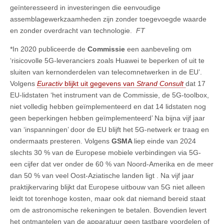
geïnteresseerd in investeringen die eenvoudige
assemblagewerkzaamheden zijn zonder toegevoegde waarde
en zonder overdracht van technologie.
FT
*In 2020 publiceerde de
Commissie
een aanbeveling om
‘risicovolle 5G-leveranciers zoals Huawei te beperken of uit te
sluiten van kernonderdelen van telecomnetwerken in de EU’.
Volgens
Euractiv
blijkt uit gegevens van
Strand Consult
dat 17
EU-lidstaten ‘het instrument van de Commissie, de 5G-toolbox,
niet volledig hebben geïmplementeerd en dat 14 lidstaten nog
geen beperkingen hebben geïmplementeerd’ Na bijna vijf jaar
van ‘inspanningen’ door de EU blijft het 5G-netwerk er traag en
ondermaats presteren. Volgens
GSMA
liep einde van 2024
slechts 30 % van de Europese mobiele verbindingen via 5G-
een cijfer dat ver onder de 60 % van Noord-Amerika en de meer
dan 50 % van veel Oost-Aziatische landen ligt . Na vijf jaar
praktijkervaring blijkt dat Europese uitbouw van 5G niet alleen
leidt tot torenhoge kosten, maar ook dat niemand bereid staat
om de astronomische rekeningen te betalen. Bovendien levert
het ontmantelen van de apparatuur geen tastbare voordelen of