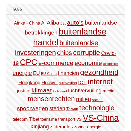
TAGS
auto's
Alibaba
buitenlandse
AI
Afrika - China
buitenlandse
betrekkingen
handel
buitenlandse
investeringen
corruptie
chips
Covid-
CPC
e-commerce
economie
19
elektriciteit
gezondheid
energie
financiën
EU
EU-China
internet
ICT
Hongkong
Huawei
huisvesting
klimaat
luchtvervuiling
justitie
media
luchtvaart
mensenrechten
milieu
sociaal
technologie
spoorwegen
steden
Taiwan
VS-China
Tibet
toerisme
transport
telecom
VS
Xinjiang
zijderoutes
zonne-energie