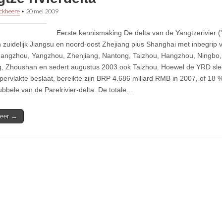
ckheere
•
20 mei 2009
Eerste kennismaking De delta van de Yangtzerivier (
n zuidelijk Jiangsu en noord-oost Zhejiang plus Shanghai met inbegrip 
angzhou, Yangzhou, Zhenjiang, Nantong, Taizhou, Hangzhou, Ningbo, 
, Zhoushan en sedert augustus 2003 ook Taizhou. Hoewel de YRD sle
ppervlakte beslaat, bereikte zijn BRP 4.686 miljard RMB in 2007, of 18
ubbele van de Parelrivier-delta. De totale…
eer →