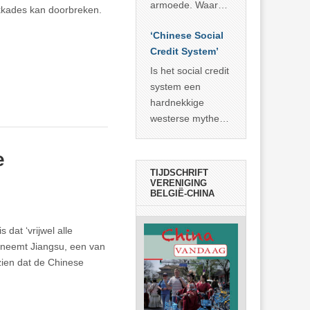
economisch
econoom Michael
armoede. Waar
okkades kan doorbreken.
wonder
Roberts. Het laat
China er de
zien dat
‘Chinese Social
voorbije veertig
… >> lees meer
Credit System’
jaar in slaagde
meer dan 800
Is het social credit
miljoen mensen
system een
uit de armoede
hardnekkige
… >> lees meer
westerse mythe of
de dagelijkse
realiteit in China?
e
TIJDSCHRIFT
VERENIGING
BELGIË-CHINA
dat ‘vrijwel alle
l neemt Jiangsu, een van
 zien dat de Chinese