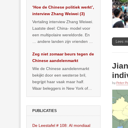
het land dan maar? ‘Dat
‘Hoe de Chinese politiek werkt’,
… >> lees meer
interview Zhang Weiwei (3)
Vertaling interview Zhang Weiwei.
Laatste deel: China- model voor
een multipolaire wereldorde. En
… andere landen zijn vrienden of
Lees m
kunnen het worden.
Zeg niet zomaar beurs tegen de
Chinese aandelenmarkt
Jian
Wie de Chinese aandelenmarkt
ind
bekijkt door een westerse bril,
begrijpt haar vaak maar half.
by
Peter Pe
Waar beleggers in New York of
Londen vooral kijken naar winst,
… >> lees meer
PUBLICATIES
De Leestafel # 108: AI mondiaal