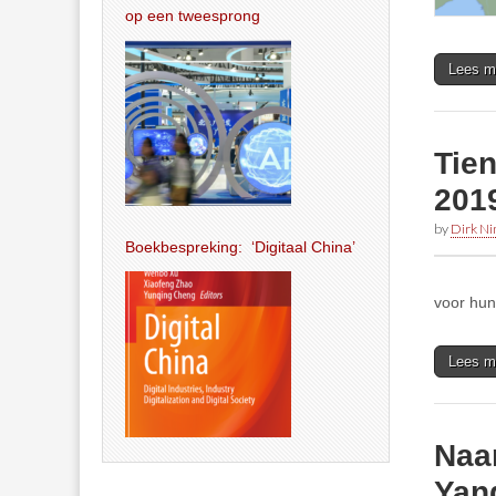
op een tweesprong
Lees m
Tien
2019
by
Dirk N
Boekbespreking: ‘Digitaal China’
voor hun
Lees m
Naa
Yang