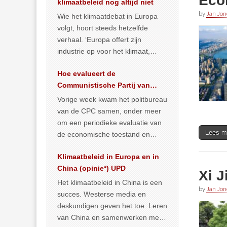
Eco
klimaatbeleid nog altijd niet
by
Jan Jon
Wie het klimaatdebat in Europa
volgt, hoort steeds hetzelfde
verhaal. ‘Europa offert zijn
industrie op voor het klimaat,
terwijl China onder het mom van
Hoe evalueert de
vergroening
… >> lees meer
Communistische Partij van
China de economische
Vorige week kwam het politbureau
situatie?
van de CPC samen, onder meer
om een periodieke evaluatie van
Lees m
de economische toestand en
politiek te maken. We
Klimaatbeleid in Europa en in
publiceerden
… >> lees meer
China (opinie*) UPD
Xi J
Het klimaatbeleid in China is een
by
Jan Jon
succes. Westerse media en
deskundigen geven het toe. Leren
van China en samenwerken met