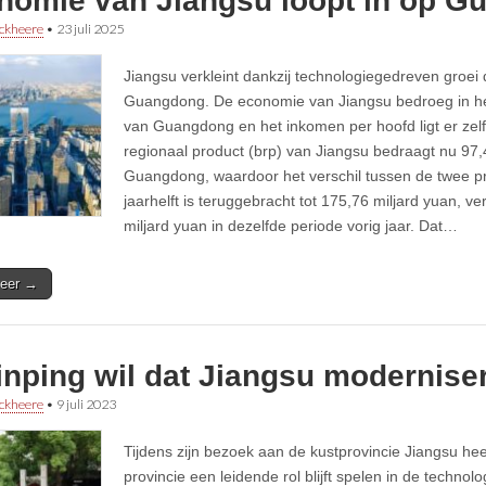
nomie van Jiangsu loopt in op 
ckheere
•
23 juli 2025
Jiangsu verkleint dankzij technologiegedreven groei d
Guangdong. De economie van Jiangsu bedroeg in h
van Guangdong en het inkomen per hoofd ligt er zelf
regionaal product (brp) van Jiangsu bedraagt nu 97
Guangdong, waardoor het verschil tussen de twee pr
jaarhelft is teruggebracht tot 175,76 miljard yuan, 
miljard yuan in dezelfde periode vorig jaar. Dat…
eer →
inping wil dat Jiangsu moderniser
ckheere
•
9 juli 2023
Tijdens zijn bezoek aan de kustprovincie Jiangsu hee
provincie een leidende rol blijft spelen in de techno