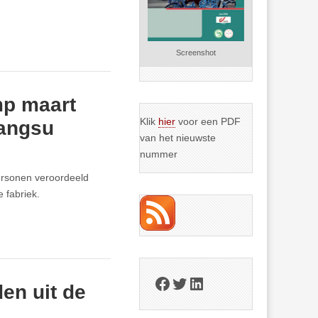
Screenshot
mp maart
Klik
hier
voor een PDF
iangsu
van het nieuwste
nummer
ersonen veroordeeld
 fabriek.
Facebook
Twitter
LinkedIn
en uit de