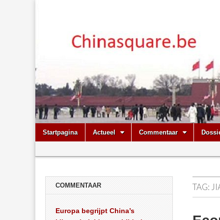
Chinasquare.
Skip
Main
Startpagina
Actueel
Commentaar
Dossi
to
menu
Sub
content
menu
COMMENTAAR
TAG:
J
Europa begrijpt China’s