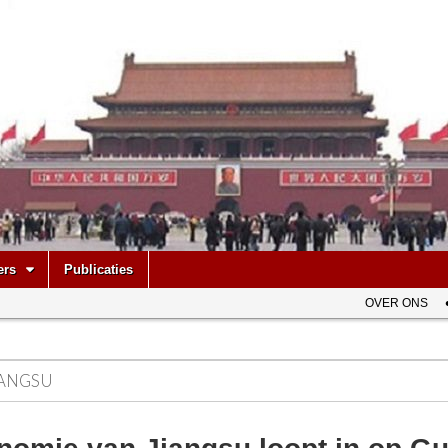
be
ers
Publicaties
OVER ONS
IANGSU