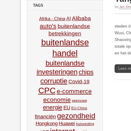
TAGS
by
Jan Jon
Alibaba
AI
Afrika - China
auto's
buitenlandse
steden i
betrekkingen
Wuxi, Ch
Shaoxing
buitenlandse
totale o
handel
en het d
buitenlandse
Lees m
investeringen
chips
corruptie
Covid-19
CPC
e-commerce
economie
elektriciteit
energie
EU
EU-China
gezondheid
financiën
Hongkong
Huawei
huisvesting