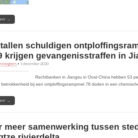
eer →
tallen schuldigen ontploffingsra
 krijgen gevangenisstraffen in J
immegeers
•
1 december 2020
Rechtbanken in Jiangsu in Oost-China hebben 53 p
 betrokkenheid bij een ontploffingsrampmet 78 doden in een chemische
eer →
r meer samenwerking tussen sted
tze rivierdelta