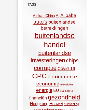
TAGS
Alibaba
AI
Afrika - China
auto's
buitenlandse
betrekkingen
buitenlandse
handel
buitenlandse
investeringen
chips
corruptie
Covid-19
CPC
e-commerce
economie
elektriciteit
energie
EU
EU-China
gezondheid
financiën
Hongkong
Huawei
huisvesting