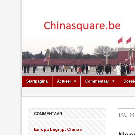
Chinasquare.
Skip
Main
Startpagina
Actueel
Commentaar
Dossi
to
menu
Sub
content
menu
COMMENTAAR
TAG:
M
Europa begrijpt China’s