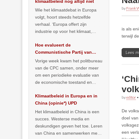
Naa
klimaatbeleid nog altijd niet
by
Frank W
Wie het klimaatdebat in Europa
volgt, hoort steeds hetzelfde
verhaal. ‘Europa offert zijn
is als e
industrie op voor het klimaat,
terwijl d
terwijl China onder het mom van
Hoe evalueert de
vergroening
… >> lees meer
Communistische Partij van
Lees m
China de economische
Vorige week kwam het politbureau
toestand?
van de CPC samen, onder meer
om een periodieke evaluatie van
‘Ch
de economische toestand en
vol
politiek te maken. We
Klimaatbeleid in Europa en in
publiceerden
… >> lees meer
by
editor
China (opinie*) UPD
De volks
Het klimaatbeleid in China is een
doel van
succes. Westerse media en
volksgez
deskundigen geven het toe. Leren
een verl
van China en samenwerken met