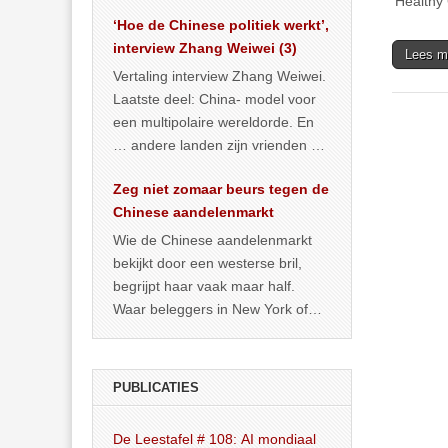
‘Healthy
het land dan maar? ‘Dat
‘Hoe de Chinese politiek werkt’,
… >> lees meer
interview Zhang Weiwei (3)
Lees m
Vertaling interview Zhang Weiwei.
Laatste deel: China- model voor
een multipolaire wereldorde. En
… andere landen zijn vrienden of
kunnen het worden.
Zeg niet zomaar beurs tegen de
Chinese aandelenmarkt
Wie de Chinese aandelenmarkt
bekijkt door een westerse bril,
begrijpt haar vaak maar half.
Waar beleggers in New York of
Londen vooral kijken naar winst,
… >> lees meer
PUBLICATIES
De Leestafel # 108: AI mondiaal