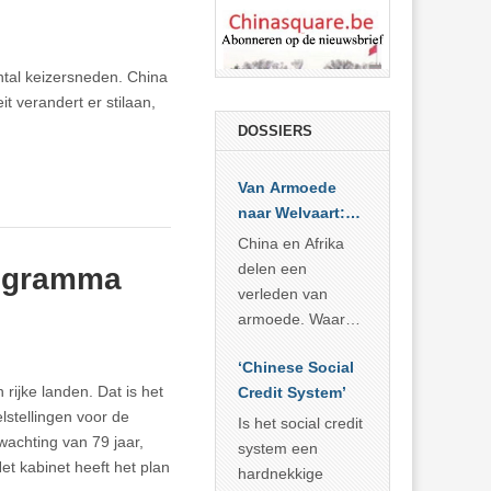
antal keizersneden. China
t verandert er stilaan,
DOSSIERS
Van Armoede
naar Welvaart:
Wat Afrika kan
China en Afrika
leren van
delen een
rogramma
China’s
verleden van
economisch
armoede. Waar
wonder
China er de
‘Chinese Social
voorbije veertig
rijke landen. Dat is het
Credit System’
jaar in slaagde
lstellingen voor de
meer dan 800
Is het social credit
wachting van 79 jaar,
miljoen mensen
system een
et kabinet heeft het plan
uit de armoede
hardnekkige