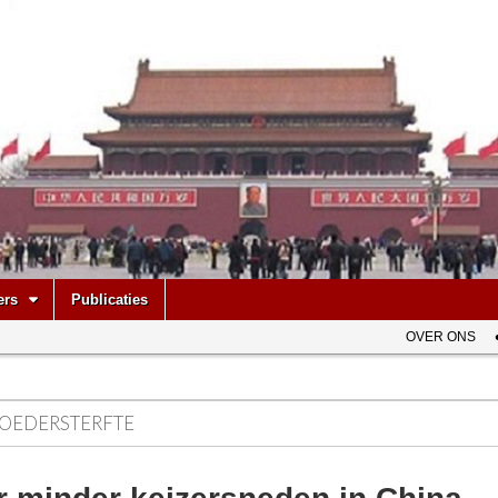
be
ers
Publicaties
OVER ONS
OEDERSTERFTE