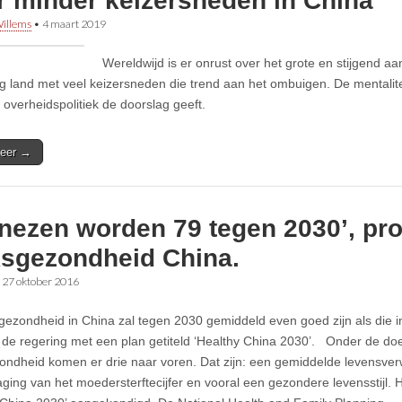
r minder keizersneden in China
illems
•
4 maart 2019
Wereldwijd is er onrust over het grote en stijgend a
nig land met veel keizersneden die trend aan het ombuigen. De mentalitei
e overheidspolitiek de doorslag geeft.
eer →
inezen worden 79 tegen 2030’, p
ksgezondheid China.
•
27 oktober 2016
gezondheid in China zal tegen 2030 gemiddeld even goed zijn als die in 
 de regering met een plan getiteld ‘Healthy China 2030’. Onder de doe
ondheid komen er drie naar voren. Dat zijn: een gemiddelde levensver
aging van het moedersterftecijfer en vooral een gezondere levensstijl. H