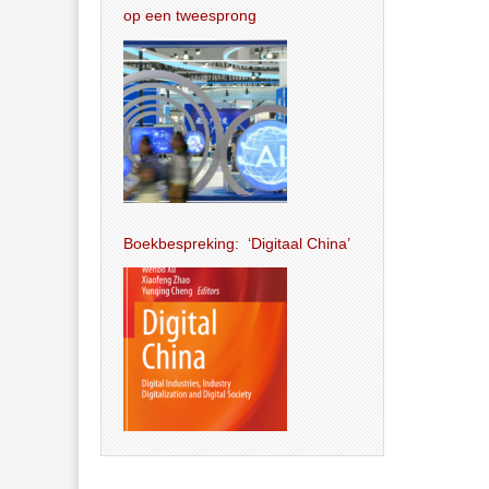
op een tweesprong
Boekbespreking: ‘Digitaal China’