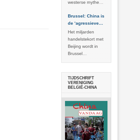
… >> lees meer
westerse mythe of
de dagelijkse
Brussel: China is
realiteit in China?
de ‘agressieve
schuldige’
Het miljarden
handelstekort met
Beijing wordt in
Brussel
voorgesteld als
bewijs van
economische
TIJDSCHRIFT
agressie. In
VERENIGING
BELGIË-CHINA
werkelijkheid
verhult die
spectaculaire
rekensom vooral
de industriële
achterstand die
… >> lees meer