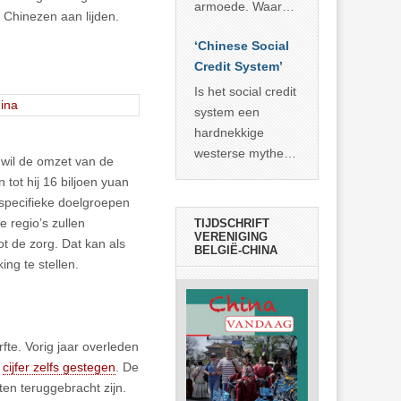
economisch
econoom Michael
armoede. Waar
 Chinezen aan lijden.
wonder
Roberts. Het laat
China er de
zien dat
‘Chinese Social
voorbije veertig
… >> lees meer
Credit System’
jaar in slaagde
meer dan 800
Is het social credit
miljoen mensen
system een
uit de armoede
hardnekkige
… >> lees meer
westerse mythe of
wil de omzet van de
de dagelijkse
tot hij 16 biljoen yuan
realiteit in China?
 specifieke doelgroepen
 regio’s zullen
TIJDSCHRIFT
VERENIGING
t de zorg. Dat kan als
BELGIË-CHINA
ing te stellen.
fte. Vorig jaar overleden
t
cijfer zelfs gestegen
. De
ten teruggebracht zijn.