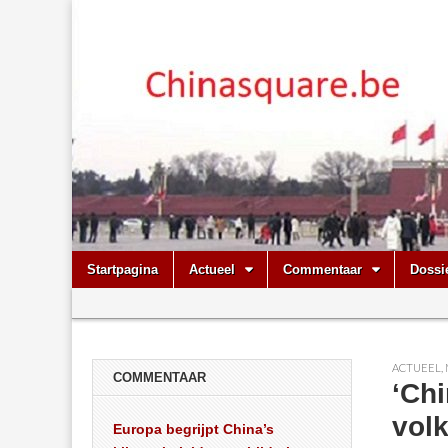
Chinasquare.
Skip
Main
Startpagina
Actueel
Commentaar
Dossi
to
menu
Sub
content
menu
ACTUEEL
,
COMMENTAAR
‘Ch
vol
Europa begrijpt China’s