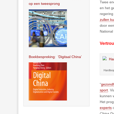
Twee eno
op een tweesprong
en het g
regering
zullen k
door een
National
Vertro
Boekbespreking: ‘Digitaal China’
Hardloo
“
gezondh
sport
. V
kunnen 
Het prog
experts
o
China Da