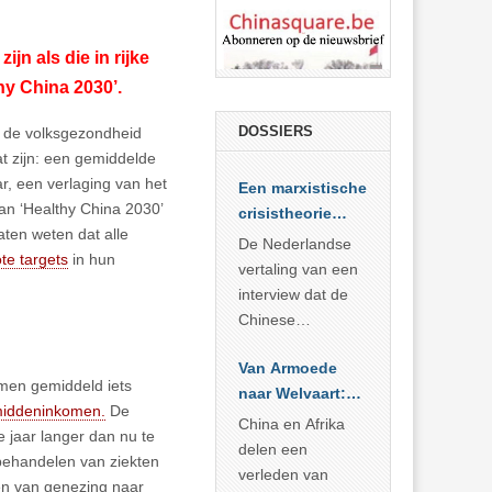
n als die in rijke
thy China 2030’.
DOSSIERS
r de volksgezondheid
t zijn: een gemiddelde
r, een verlaging van het
Een marxistische
lan ‘Healthy China 2030’
crisistheorie
aten weten dat alle
voor vandaag
De Nederlandse
te targets
in hun
vertaling van een
interview dat de
Chinese
Academie voor
Van Armoede
Sociale
men gemiddeld iets
naar Welvaart:
Wetenschappen
-middeninkomen.
De
Wat Afrika kan
afnam van de
China en Afrika
 jaar langer dan nu te
leren van
Britse
delen een
behandelen van ziekten
China’s
marxistische
verleden van
ven van genezing naar