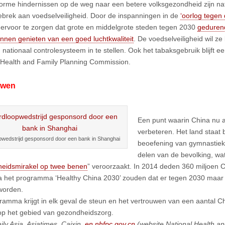
rme hindernissen op de weg naar een betere volksgezondheid zijn natuu
ebrek aan voedselveiligheid. Door de inspanningen in de
‘oorlog tegen 
 ervoor te zorgen dat grote en middelgrote steden tegen 2030
gedurend
unnen genieten van een goed luchtkwaliteit
. De voedselveiligheid wil 
 nationaal controlesysteem in te stellen. Ook het tabaksgebruik blijft 
 Health and Family Planning Commission.
uwen
Een punt waarin China nu al
verbeteren. Het land staat
pwedstrijd gesponsord door een bank in Shanghai
beoefening van gymnastiek 
delen van de bevolking, wa
eidsmirakel op twee benen
” veroorzaakt. In 2014 deden 360 miljoen 
ia het programma ‘Healthy China 2030’ zouden dat er tegen 2030 maar l
worden.
ramma krijgt in elk geval de steun en het vertrouwen van een aantal 
p het gebied van gezondheidszorg.
ily Asia, Asiatimes, Caixin,
en.nhfpc.gov.cn
(website National Health an