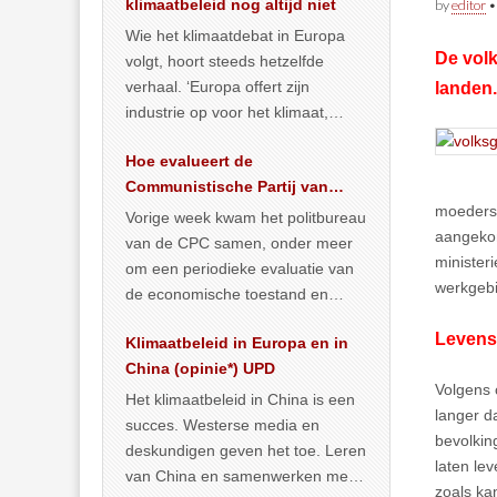
klimaatbeleid nog altijd niet
by
editor
Wie het klimaatdebat in Europa
De volk
volgt, hoort steeds hetzelfde
verhaal. ‘Europa offert zijn
landen.
industrie op voor het klimaat,
terwijl China onder het mom van
Hoe evalueert de
vergroening
… >> lees meer
Communistische Partij van
moederst
China de economische
Vorige week kwam het politbureau
aangeko
situatie?
van de CPC samen, onder meer
minister
om een periodieke evaluatie van
werkgebi
de economische toestand en
politiek te maken. We
Levens
Klimaatbeleid in Europa en in
publiceerden
… >> lees meer
China (opinie*) UPD
Volgens 
Het klimaatbeleid in China is een
langer d
succes. Westerse media en
bevolkin
deskundigen geven het toe. Leren
laten le
van China en samenwerken met
zoals ka