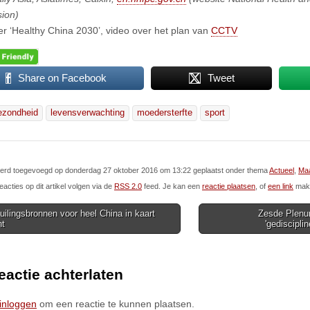
ion)
r ‘Healthy China 2030’, video over het plan van
CCTV
Share on Facebook
Tweet
ezondheid
levensverwachting
moedersterfte
sport
l werd toegevoegd op donderdag 27 oktober 2016 om 13:22 geplaatst onder thema
Actueel
,
Maa
eacties op dit artikel volgen via de
RSS 2.0
feed. Je kan een
reactie plaatsen
, of
een link
make
ilingsbronnen voor heel China in kaart
Zesde Plenum
ht
'gediscipli
ion
eactie achterlaten
inloggen
om een reactie te kunnen plaatsen.