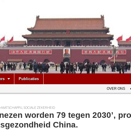
be
ers
Publicaties
OVER ONS
MAATSCHAPPIJ
,
SOCIALE ZEKERHEID
inezen worden 79 tegen 2030’, p
ksgezondheid China.