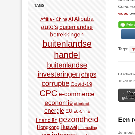
TAGS
Commiss
video
ove
Alibaba
AI
Afrika - China
auto's
buitenlandse
betrekkingen
buitenlandse
Tags:
g
handel
buitenlandse
investeringen
chips
Dit artike
Je kan de r
corruptie
Covid-19
CPC
Post
e-commerce
← Vervu
gebrac
navigat
economie
elektriciteit
energie
EU
EU-China
gezondheid
Een r
financiën
Hongkong
Huawei
huisvesting
Je moet