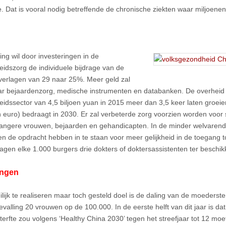
e. Dat is vooral nodig betreffende de chronische ziekten waar miljoenen
ing wil door investeringen in de
idszorg de individuele bijdrage van de
verlagen van 29 naar 25%. Meer geld zal
r bejaardenzorg, medische instrumenten en databanken. De overheid 
idssector van 4,5 biljoen yuan in 2015 meer dan 3,5 keer laten groeien 
en euro) bedraagt in 2030. Er zal verbeterde zorg voorzien worden voor
angere vrouwen, bejaarden en gehandicapten. In de minder welvarende
n de opdracht hebben in te staan voor meer gelijkheid in de toegang to
slagen elke 1.000 burgers drie dokters of doktersassistenten ter beschikk
ingen
lijk te realiseren maar toch gesteld doel is de daling van de moederster
evalling 20 vrouwen op de 100.000. In de eerste helft van dit jaar is da
erfte zou volgens ‘Healthy China 2030’ tegen het streefjaar tot 12 moe