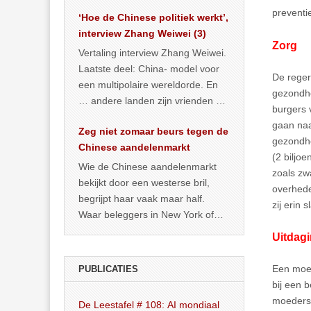
het land dan maar? ‘Dat
preventi
‘Hoe de Chinese politiek werkt’,
… >> lees meer
interview Zhang Weiwei (3)
Zorg
Vertaling interview Zhang Weiwei.
Laatste deel: China- model voor
De reger
een multipolaire wereldorde. En
gezondhe
… andere landen zijn vrienden of
burgers 
kunnen het worden.
gaan naa
Zeg niet zomaar beurs tegen de
gezondhe
Chinese aandelenmarkt
(2 biljo
Wie de Chinese aandelenmarkt
zoals zw
bekijkt door een westerse bril,
overhede
begrijpt haar vaak maar half.
zij erin 
Waar beleggers in New York of
Londen vooral kijken naar winst,
Uitdag
… >> lees meer
Een moei
PUBLICATIES
bij een b
moederst
De Leestafel # 108: AI mondiaal