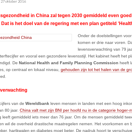
•
27 oktober 2016
sgezondheid in China zal tegen 2030 gemiddeld even goed zij
 Dat is het doel van de regering met een plan getiteld ‘Heal
Onder de doelstellingen voo
komen er drie naar voren. Da
levensverwachting van 79 jaa
erftecijfer en vooral een gezondere levensstijl. Het kabinet heeft het p
ndigd. De
National Health and Family Planning Commission
heeft l
ies, op centraal en lokaal niveau,
gehouden zijn tot het halen van de gro
ed.
verwachting
cijfers van de
Wereldbank
leven mensen in landen met een hoog inko
an 80 jaar.
China valt met zijn BNI per hoofd nu in de categorie hoger
g leeft gemiddeld iets meer dan 76 jaar. Om de mensen gemiddeld twee
ven wil de overheid drastische maatregelen nemen. Het voorkomen en 
nker, hartkwalen en diabetes moet beter. De nadruk hoort te verschui