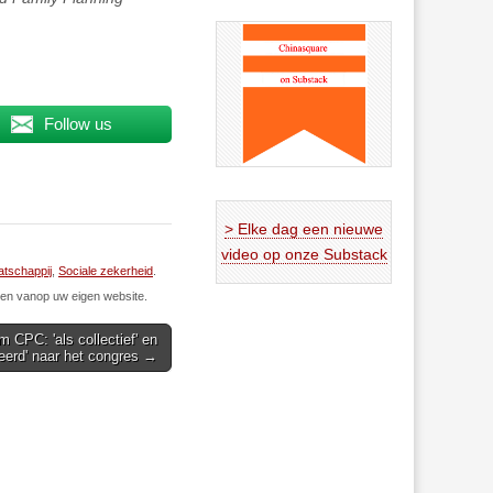
Follow us
> Elke dag een nieuwe
video op onze Substack
tschappij
,
Sociale zekerheid
.
n vanop uw eigen website.
 CPC: 'als collectief' en
neerd' naar het congres →