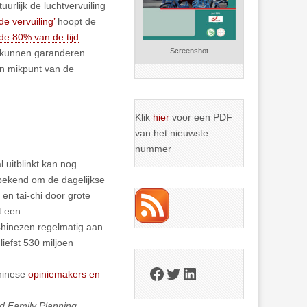
rlijk de luchtvervuiling
de vervuiling’
hoopt de
e 80% van de tijd
Screenshot
ze kunnen garanderen
een mikpunt van de
Klik
hier
voor een PDF
van het nieuwste
nummer
 uitblinkt kan nog
 bekend om de dagelijkse
en tai-chi door grote
t een
Chinezen regelmatig aan
iefst 530 miljoen
Facebook
Twitter
LinkedIn
Chinese
opiniemakers en
d Family Planning