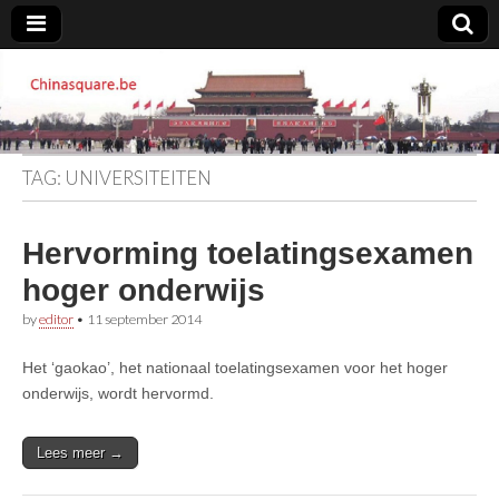
Chinasquare.be
TAG:
UNIVERSITEITEN
Hervorming toelatingsexamen
hoger onderwijs
by
editor
•
11 september 2014
Het ‘gaokao’, het nationaal toelatingsexamen voor het hoger
onderwijs, wordt hervormd.
Lees meer →