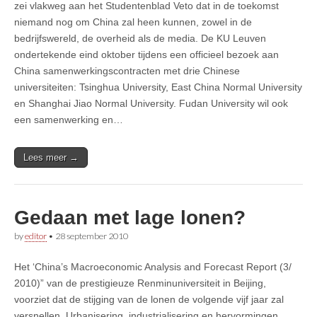
zei vlakweg aan het Studentenblad Veto dat in de toekomst
niemand nog om China zal heen kunnen, zowel in de
bedrijfswereld, de overheid als de media. De KU Leuven
ondertekende eind oktober tijdens een officieel bezoek aan
China samenwerkingscontracten met drie Chinese
universiteiten: Tsinghua University, East China Normal University
en Shanghai Jiao Normal University. Fudan University wil ook
een samenwerking en…
Lees meer →
Gedaan met lage lonen?
by
editor
•
28 september 2010
Het ‘China’s Macroeconomic Analysis and Forecast Report (3/
2010)” van de prestigieuze Renminuniversiteit in Beijing,
voorziet dat de stijging van de lonen de volgende vijf jaar zal
versnellen. Urbanisering, industrialisering en hervormingen