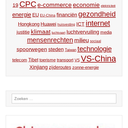
CPC
e-commerce
economie
19
elektriciteit
gezondheid
energie
financiën
EU
EU-China
internet
ICT
Hongkong
Huawei
huisvesting
klimaat
luchtvervuiling
justitie
media
luchtvaart
mensenrechten
milieu
sociaal
technologie
spoorwegen
steden
Taiwan
VS-China
Tibet
toerisme
transport
telecom
VS
Xinjiang
zijderoutes
zonne-energie
Zoeken
naar: