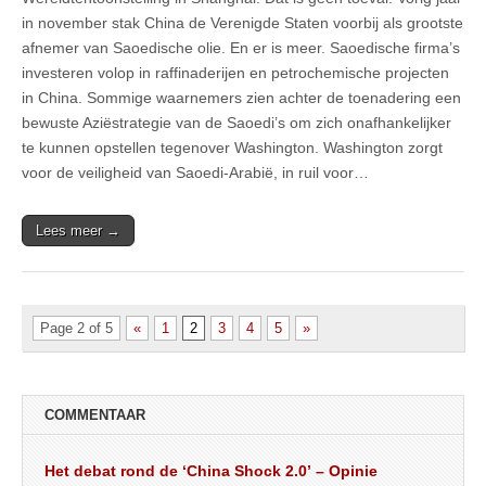
in november stak China de Verenigde Staten voorbij als grootste
afnemer van Saoedische olie. En er is meer. Saoedische firma’s
investeren volop in raffinaderijen en petrochemische projecten
in China. Sommige waarnemers zien achter de toenadering een
bewuste Aziëstrategie van de Saoedi’s om zich onafhankelijker
te kunnen opstellen tegenover Washington. Washington zorgt
voor de veiligheid van Saoedi-Arabië, in ruil voor…
Lees meer →
Page 2 of 5
«
1
2
3
4
5
»
COMMENTAAR
Het debat rond de ‘China Shock 2.0’ – Opinie