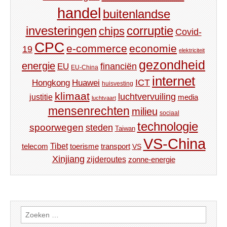
handel
buitenlandse
investeringen
corruptie
chips
Covid-
CPC
e-commerce
economie
19
elektriciteit
gezondheid
energie
financiën
EU
EU-China
internet
ICT
Hongkong
Huawei
huisvesting
klimaat
luchtvervuiling
justitie
media
luchtvaart
mensenrechten
milieu
sociaal
technologie
spoorwegen
steden
Taiwan
VS-China
Tibet
toerisme
transport
telecom
VS
Xinjiang
zijderoutes
zonne-energie
Zoeken
naar: