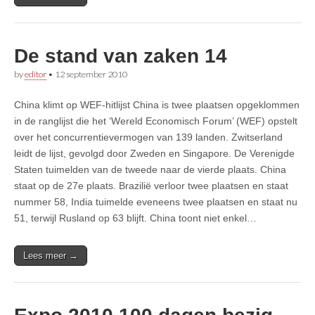
De stand van zaken 14
by
editor
•
12 september 2010
China klimt op WEF-hitlijst China is twee plaatsen opgeklommen
in de ranglijst die het ‘Wereld Economisch Forum’ (WEF) opstelt
over het concurrentievermogen van 139 landen. Zwitserland
leidt de lijst, gevolgd door Zweden en Singapore. De Verenigde
Staten tuimelden van de tweede naar de vierde plaats. China
staat op de 27e plaats. Brazilië verloor twee plaatsen en staat
nummer 58, India tuimelde eveneens twee plaatsen en staat nu
51, terwijl Rusland op 63 blijft. China toont niet enkel…
Lees meer →