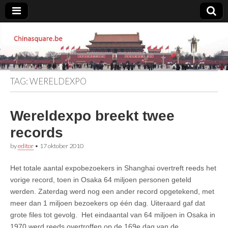
Chinasquare.be
TAG:
WERELDEXPO
Wereldexpo breekt twee
records
by
editor
•
17 oktober 2010
Het totale aantal expobezoekers in Shanghai overtreft reeds het
vorige record, toen in Osaka 64 miljoen personen geteld
werden. Zaterdag werd nog een ander record opgetekend, met
meer dan 1 miljoen bezoekers op één dag. Uiteraard gaf dat
grote files tot gevolg. Het eindaantal van 64 miljoen in Osaka in
1970 werd reeds overtroffen op de 169e dag van de