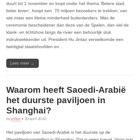
duurt tot 1 november en loopt onder het thema ‘Betere stad,
beter leven’, hoopt een 70 miljoen bezoekers te trekken, van
wie maar een kleine minderheid buitenlanders. Was de
ceremonie bescheidener dan deze van de Spelen, dan viel de
klank- en lichtshow langs de rivier een behoorlijk stuk
indrukwekkender uit. President Hu Jintao verwelkomde een
twintigtal staatshoofden en…
Lees meer →
Waarom heeft Saoedi-Arabië
het duurste paviljoen in
Shanghai?
by
editor
•
30 april 2010
Het paviljoen van Saoedi-Arabië is het duurste op de
Wereldtentoonstelling in Shanghai. Dat is geen toeval. Vorig jaar