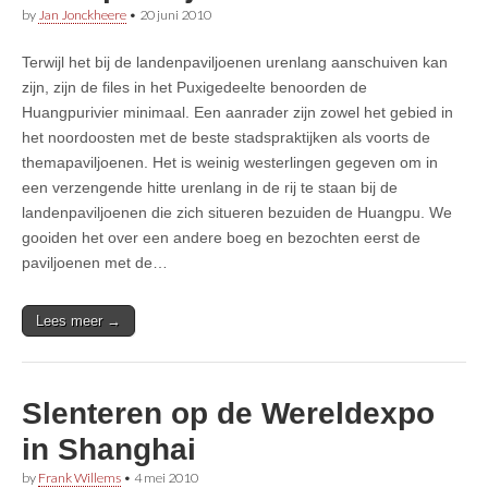
by
Jan Jonckheere
•
20 juni 2010
Terwijl het bij de landenpaviljoenen urenlang aanschuiven kan
zijn, zijn de files in het Puxigedeelte benoorden de
Huangpurivier minimaal. Een aanrader zijn zowel het gebied in
het noordoosten met de beste stadspraktijken als voorts de
themapaviljoenen. Het is weinig westerlingen gegeven om in
een verzengende hitte urenlang in de rij te staan bij de
landenpaviljoenen die zich situeren bezuiden de Huangpu. We
gooiden het over een andere boeg en bezochten eerst de
paviljoenen met de…
Lees meer →
Slenteren op de Wereldexpo
in Shanghai
by
Frank Willems
•
4 mei 2010