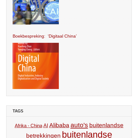
Boekbespreking: ‘Digitaal China’
TAGS
auto's
Alibaba
buitenlandse
AI
Afrika - China
buitenlandse
betrekkingen