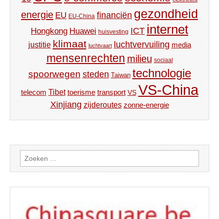
gezondheid
energie
financiën
EU
EU-China
internet
ICT
Hongkong
Huawei
huisvesting
klimaat
luchtvervuiling
justitie
media
luchtvaart
mensenrechten
milieu
sociaal
technologie
spoorwegen
steden
Taiwan
VS-China
Tibet
toerisme
transport
telecom
VS
Xinjiang
zijderoutes
zonne-energie
Zoeken
naar: