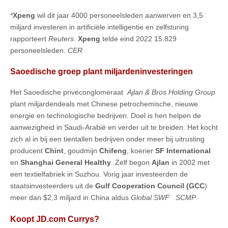
*
Xpeng
wil dit jaar 4000 personeelsleden aanwerven en 3,5
miljard investeren in artificiële intelligentie en zelfsturing
rapporteert
Reuters
.
Xpeng
telde eind 2022 15.829
personeelsleden.
CER
Saoedische groep plant miljardeninvesteringen
Het Saoedische privéconglomeraat
Ajlan & Bros Holding Group
plant miljardendeals met Chinese petrochemische, nieuwe
energie en technologische bedrijven. Doel is hen helpen de
aanwezigheid in Saudi-Arabië en verder uit te breiden. Het kocht
zich al in bij een tientallen bedrijven onder meer bij uitrusting
producent
Chint
, goudmijn
Chifeng
, koerier
SF International
en
Shanghai General Healthy
. Zelf begon
Ajlan
in 2002 met
een textielfabriek in Suzhou. Vorig jaar investeerden de
staatsinvesteerders uit de
Gulf Cooperation Council (GCC
)
meer dan $2,3 miljard in China aldus
Global SWF
SCMP
Koopt JD.com Currys?