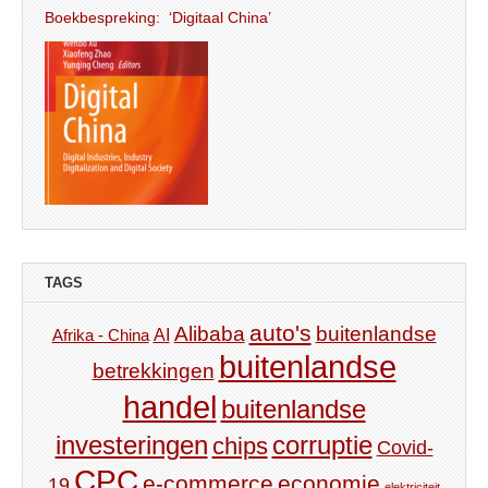
Boekbespreking: ‘Digitaal China’
TAGS
auto's
Alibaba
buitenlandse
AI
Afrika - China
buitenlandse
betrekkingen
handel
buitenlandse
investeringen
corruptie
chips
Covid-
CPC
e-commerce
economie
19
elektriciteit