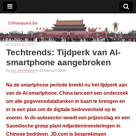
Chinasquare.be
ACTUEEL
,
ECO-FIN
Techtrends: Tijdperk van AI-
smartphone aangebroken
by
Jan Jonckheere
•
25 februari 2024
Na de smartphone periode breekt nu het tijdperk aan
van de AI-smartphone. China lanceert een onderzoek
om alle gegevensdatabanken in kaart te brengen en
er is een plan om de digitale bedrevenheid op te
voeren. In de autosector woedt een prijzenslag en een
Saoedische groep plant miljardeninvesteringen in
Chinese bedrijven. JD.com is besprekingen