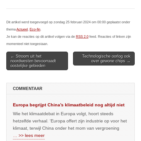
Dit artikel werd toegevoegd op zondag 25 februari 2024 om 00:00 geplaatst onder
thema
Actueel
,
Eco-fin
.
Je kan de reacties op dit artikel volgen via de
RSS 2.0
feed. Reacties of linken zijn
momenteel niet toegestaan.
Post
← Stroom uit het
Technologische oorlog ook
noordwesten bevoorraadt
over gewone chips →
navigation
oostelijke gebieden
COMMENTAAR
Europa begrijpt China’s klimaatbeleid nog altijd niet
Wie het klimaatdebat in Europa volgt, hoort steeds
hetzelfde verhaal. ‘Europa offert zijn industrie op voor het
klimaat, terwijl China onder het mom van vergroening
… >> lees meer