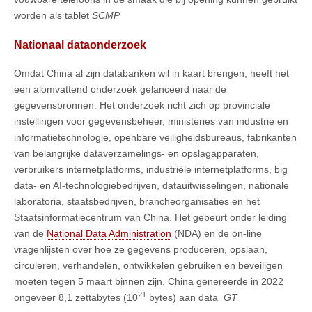
worden als tablet
SCMP
Nationaal dataonderzoek
Omdat China al zijn databanken wil in kaart brengen, heeft het
een alomvattend onderzoek gelanceerd naar de
gegevensbronnen. Het onderzoek richt zich op provinciale
instellingen voor gegevensbeheer, ministeries van industrie en
informatietechnologie, openbare veiligheidsbureaus, fabrikanten
van belangrijke dataverzamelings- en opslagapparaten,
verbruikers internetplatforms, industriële internetplatforms, big
data- en AI-technologiebedrijven, datauitwisselingen, nationale
laboratoria, staatsbedrijven, brancheorganisaties en het
Staatsinformatiecentrum van China. Het gebeurt onder leiding
van de
National Data Administration
(NDA) en de on-line
vragenlijsten over hoe ze gegevens produceren, opslaan,
circuleren, verhandelen, ontwikkelen gebruiken en beveiligen
moeten tegen 5 maart binnen zijn. China genereerde in 2022
21
ongeveer 8,1 zettabytes (10
bytes) aan data
GT