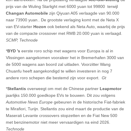
prijs van de Wuling Starlight met 6000 yuan tot 99800 terwijl
Changan Automobile
zijn Qiyuan A05 verlaagde van 90.000
naar 73900 yuan.. De grootste verlaging komt met de Neta X
van EV-starter
Hozon
ook bekend als Neta Auto, waarbij de prijs
van de compacte crossover met RMB 20.000 yuan is verlaagd.
SCMP, Technode
*
BYD ’s
eerste roro schip met wagens voor Europa is al in
Vlissingen aangekomen vooraleer het in Bremerhafen 3000 van
de 5000 wagens aan boord zal uitladen. Voorzitter Wang
Chuanfu heeft aangekondigd te willen investeren in nog 7
andere roro schepen die bestemd zijn voor export.
Gt
*
Stellantis
overweegt om met de Chinese partner
Leapmotor
jaarlijks 150.000 goedkope EVs te bouwen. Dit zou volgens
Automotive News Europe
gebeuren in de historische Fiat-fabriek
te Mirafiori, Turijn. Stellantis zou eind maart de productie van de
Maserati Levante crossovers stopzetten en de Fiat New 500
met benzinemotor niet meer vervaardigen na eind 2026.
Technode