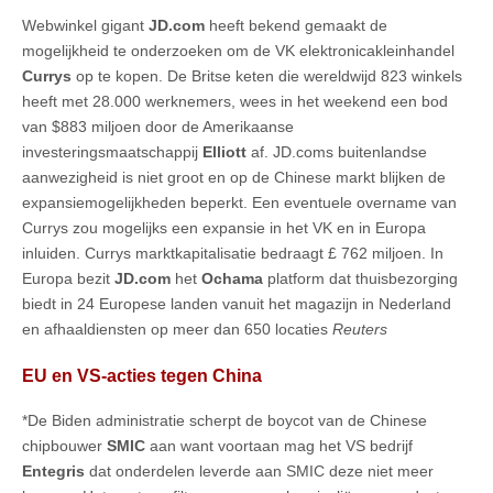
Webwinkel gigant
JD.com
heeft bekend gemaakt de
mogelijkheid te onderzoeken om de VK elektronicakleinhandel
Currys
op te kopen. De Britse keten die wereldwijd 823 winkels
heeft met 28.000 werknemers, wees in het weekend een bod
van $883 miljoen door de Amerikaanse
investeringsmaatschappij
Elliott
af. JD.coms buitenlandse
aanwezigheid is niet groot en op de Chinese markt blijken de
expansiemogelijkheden beperkt. Een eventuele overname van
Currys zou mogelijks een expansie in het VK en in Europa
inluiden. Currys marktkapitalisatie bedraagt £ 762 miljoen. In
Europa bezit
JD.com
het
Ochama
platform dat thuisbezorging
biedt in 24 Europese landen vanuit het magazijn in Nederland
en afhaaldiensten op meer dan 650 locaties
Reuters
EU en VS-acties tegen China
*De Biden administratie scherpt de boycot van de Chinese
chipbouwer
SMIC
aan want voortaan mag het VS bedrijf
Entegris
dat onderdelen leverde aan SMIC deze niet meer