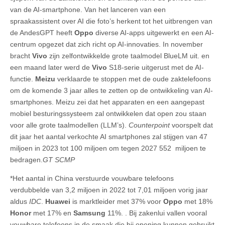
van de AI-smartphone. Van het lanceren van een
spraakassistent over AI die foto’s herkent tot het uitbrengen van
de AndesGPT heeft
Oppo
diverse AI-apps uitgewerkt en een AI-
centrum opgezet dat zich richt op AI-innovaties. In november
bracht
Vivo
zijn zelfontwikkelde grote taalmodel BlueLM uit. en
een maand later werd de
Vivo
S18-serie uitgerust met de AI-
functie.
Meizu
verklaarde te stoppen met de oude zaktelefoons
om de komende 3 jaar alles te zetten op de ontwikkeling van AI-
smartphones. Meizu zei dat het apparaten en een aangepast
mobiel besturingssysteem zal ontwikkelen dat open zou staan
voor alle grote taalmodellen (LLM’s).
Counterpoint
voorspelt dat
dit jaar het aantal verkochte AI smartphones zal stijgen van 47
miljoen in 2023 tot 100 miljoen om tegen 2027 552 miljoen te
bedragen.
GT SCMP
*Het aantal in China verstuurde vouwbare telefoons
verdubbelde van 3,2 miljoen in 2022 tot 7,01 miljoen vorig jaar
aldus
IDC
.
Huawei
is marktleider met 37% voor
Oppo
met 18%
Honor
met 17% en
Samsung
11%. . Bij zakenlui vallen vooral
vouwbare telefoons in de smaak die bij opening kunnen gebruikt