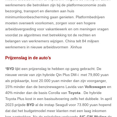
werknemers die betrokken zijn bij de platformeconomie zoals
bezorging, transport en diensten aan huis
minimumloonbescherming gaan genieten. Platformbedrijven
moeten overwerk voorkomen, zorgen voor een hogere
arbeidsvergoeding voor vakantiewerk en om meningen vragen
voordat ze algoritmes met betrekking tot de rechten en
belangen van werknemers wijzigen. China telt 84 miljoen
werknemers in nieuwe arbeidsvormen
Xinhua
Prijzenslag in de auto’s
*
BYD
lijkt een prijzenslag te hebben op gang gebracht. De
nieuwe versie van zijn hybride Qin Plus DM-i met 79,800 yuan
als prijskaartje, kost 20.000 yuan minder dan zijn voorganger,
15% minder dan de benzinewagens Lavida van
Volkswagen
en
40% minder dan de basis Corolla van
Toyota
. De hybride
Toyota Plus kost in een basisuitvoering zelfs het dubbele. In april
2023 prijsde
BYD
al de instap Seagull voor 73.800 yuan hopend
dat dat het budgetmodel meer klanten met een laag inkomen
kon aantrekken. Na de prijsdaling verlaagde
AIC-GM-Wuling
de