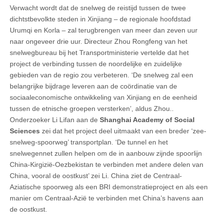
Verwacht wordt dat de snelweg de reistijd tussen de twee
dichtstbevolkte steden in Xinjiang – de regionale hoofdstad
Urumqi en Korla – zal terugbrengen van meer dan zeven uur
naar ongeveer drie uur. Directeur Zhou Rongfeng van het
snelwegbureau bij het Transportministerie vertelde dat het
project de verbinding tussen de noordelijke en zuidelijke
gebieden van de regio zou verbeteren. ‘De snelweg zal een
belangrijke bijdrage leveren aan de coördinatie van de
sociaaleconomische ontwikkeling van Xinjiang en de eenheid
tussen de etnische groepen versterken’, aldus Zhou..
Onderzoeker Li Lifan aan de
Shanghai Academy of Social
Sciences
zei dat het project deel uitmaakt van een breder ‘zee-
snelweg-spoorweg’ transportplan. ‘De tunnel en het
snelwegennet zullen helpen om de in aanbouw zijnde spoorlijn
China-Kirgizië-Oezbekistan te verbinden met andere delen van
China, vooral de oostkust’ zei Li. China ziet de Centraal-
Aziatische spoorweg als een BRI demonstratieproject en als een
manier om Centraal-Azië te verbinden met China’s havens aan
de oostkust.