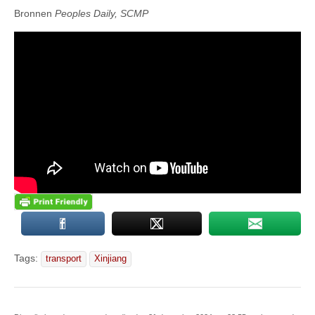
Bronnen
Peoples Daily, SCMP
Tags:
transport
Xinjiang