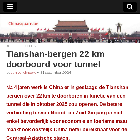
Chinasquare.be
ACTUEEL
,
ECO-FIN
Tianshan-bergen 22 km
doorboord voor tunnel
by
Jan Jonckheere
•
31 december 2024
Na 4 jaren werk is China er in geslaagd de Tianshan
bergen over 22 km te doorboren in functie van een
tunnel die in oktober 2025 zou openen. De betere
verbinding tussen Noord- en Zuid Xinjiang is niet
enkel bevorderlijk voor economie en toerisme maar
maakt ook oostelijk-China beter bereikbaar voor de
Centraal-Aziatische staten.