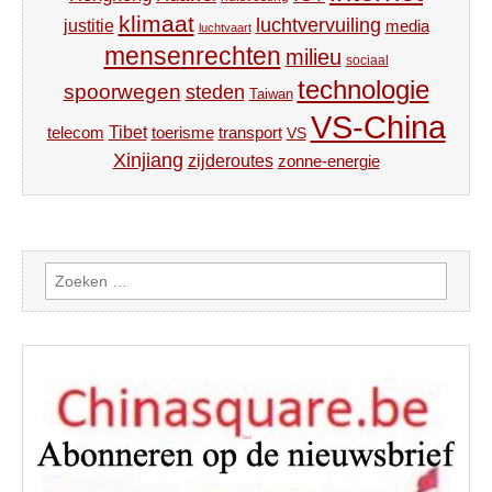
klimaat
luchtvervuiling
justitie
media
luchtvaart
mensenrechten
milieu
sociaal
technologie
spoorwegen
steden
Taiwan
VS-China
Tibet
toerisme
transport
telecom
VS
Xinjiang
zijderoutes
zonne-energie
Zoeken
naar: