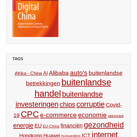
TAGS
auto's
Alibaba
buitenlandse
AI
Afrika - China
buitenlandse
betrekkingen
handel
buitenlandse
investeringen
corruptie
chips
Covid-
CPC
e-commerce
economie
19
elektriciteit
gezondheid
energie
financiën
EU
EU-China
internet
ICT
Hongkong
Huawei
huisvesting