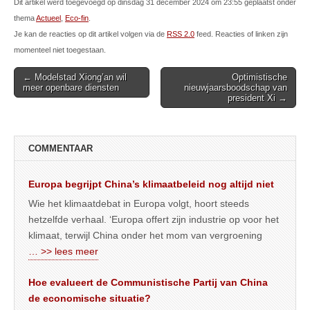
Dit artikel werd toegevoegd op dinsdag 31 december 2024 om 23:55 geplaatst onder
thema
Actueel
,
Eco-fin
.
Je kan de reacties op dit artikel volgen via de
RSS 2.0
feed. Reacties of linken zijn
momenteel niet toegestaan.
Post
← Modelstad Xiong’an wil
Optimistische
meer openbare diensten
nieuwjaarsboodschap van
navigation
president Xi →
COMMENTAAR
Europa begrijpt China’s klimaatbeleid nog altijd niet
Wie het klimaatdebat in Europa volgt, hoort steeds
hetzelfde verhaal. ‘Europa offert zijn industrie op voor het
klimaat, terwijl China onder het mom van vergroening
… >> lees meer
Hoe evalueert de Communistische Partij van China
de economische situatie?