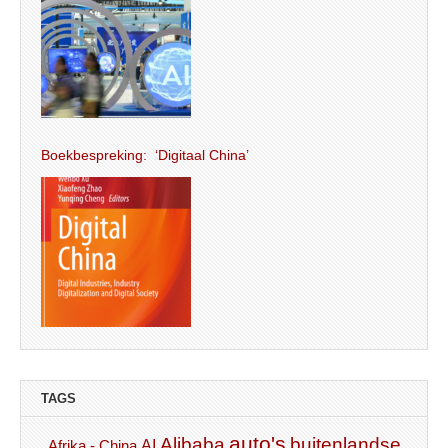
Boekbespreking: ‘Digitaal China’
TAGS
auto's
Alibaba
buitenlandse
AI
Afrika - China