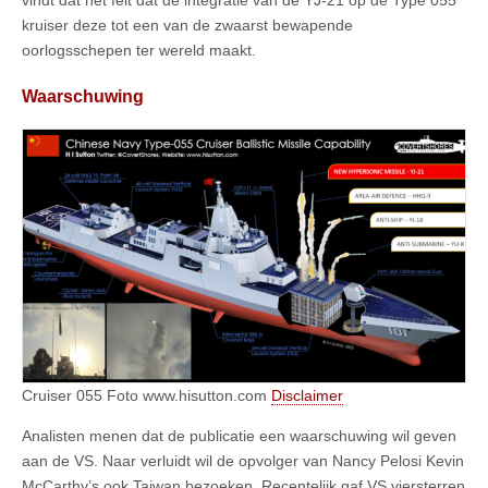
vindt dat het feit dat de integratie van de YJ-21 op de Type 055
kruiser deze tot een van de zwaarst bewapende
oorlogsschepen ter wereld maakt.
Waarschuwing
Cruiser 055 Foto www.hisutton.com
Disclaimer
Analisten menen dat de publicatie een waarschuwing wil geven
aan de VS. Naar verluidt wil de opvolger van Nancy Pelosi Kevin
McCarthy’s ook Taiwan bezoeken. Recentelijk gaf VS viersterren