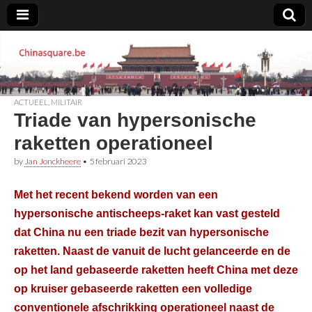
Chinasquare.be
ACTUEEL
,
MILITAIR
Triade van hypersonische
raketten operationeel
by
Jan Jonckheere
•
5 februari 2023
Met het recent bekend worden van een
hypersonische antischeeps-raket kan vast gesteld
dat China nu een triade bezit van hypersonische
raketten. Naast de vanuit de lucht gelanceerde en de
op het land gebaseerde raketten heeft China met deze
op kruiser gebaseerde raketten een volledige
conventionele afschrikking operationeel naast de