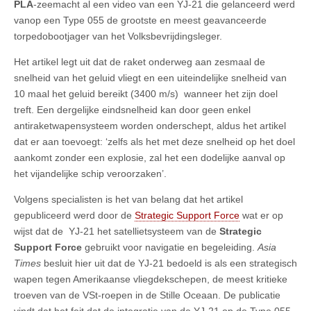
PLA
-zeemacht al een video van een YJ-21 die gelanceerd werd
vanop een Type 055 de grootste en meest geavanceerde
torpedobootjager van het Volksbevrijdingsleger.
Het artikel legt uit dat de raket onderweg aan zesmaal de
snelheid van het geluid vliegt en een uiteindelijke snelheid van
10 maal het geluid bereikt (3400 m/s) wanneer het zijn doel
treft. Een dergelijke eindsnelheid kan door geen enkel
antiraketwapensysteem worden onderschept, aldus het artikel
dat er aan toevoegt: ‘zelfs als het met deze snelheid op het doel
aankomt zonder een explosie, zal het een dodelijke aanval op
het vijandelijke schip veroorzaken’.
Volgens specialisten is het van belang dat het artikel
gepubliceerd werd door de
Strategic Support Force
wat er op
wijst dat de YJ-21 het satellietsysteem van de
Strategic
Support Force
gebruikt voor navigatie en begeleiding.
Asia
Times
besluit hier uit dat de YJ-21 bedoeld is als een strategisch
wapen tegen Amerikaanse vliegdekschepen, de meest kritieke
troeven van de VSt-roepen in de Stille Oceaan. De publicatie