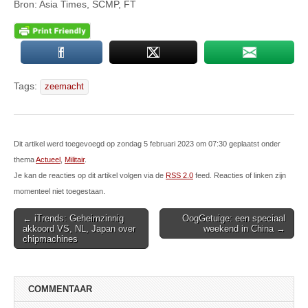
Bron: Asia Times, SCMP, FT
Tags:
zeemacht
Dit artikel werd toegevoegd op zondag 5 februari 2023 om 07:30 geplaatst onder
thema
Actueel
,
Militair
.
Je kan de reacties op dit artikel volgen via de
RSS 2.0
feed. Reacties of linken zijn
momenteel niet toegestaan.
Post
← iTrends: Geheimzinnig
OogGetuige: een speciaal
akkoord VS, NL, Japan over
weekend in China →
navigation
chipmachines
COMMENTAAR