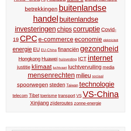
buitenlandse
betrekkingen
handel
buitenlandse
investeringen
corruptie
chips
Covid-
CPC
e-commerce
economie
19
elektriciteit
gezondheid
energie
financiën
EU
EU-China
internet
ICT
Hongkong
Huawei
huisvesting
klimaat
luchtvervuiling
justitie
media
luchtvaart
mensenrechten
milieu
sociaal
technologie
spoorwegen
steden
Taiwan
VS-China
Tibet
toerisme
transport
telecom
VS
Xinjiang
zijderoutes
zonne-energie