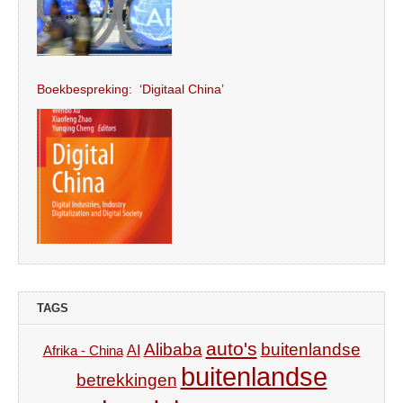
Boekbespreking: ‘Digitaal China’
TAGS
auto's
Alibaba
buitenlandse
AI
Afrika - China
buitenlandse
betrekkingen