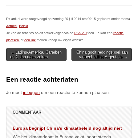
Dit artikel werd toegevoegd op zondag 20 juli 2014 om 00:15 geplaatst onder thema
Actueel
,
Beleid
.
Je kan de reacties op dit artikel volgen via de
RSS 2.0
feed. Je kan een
reactie
plaatsen
, of
een link
maken vanop uw eigen website.
Post
← Latijns-Amerika, Caraïben
China gooit reddingsboei aan
en China doen zaken
virtueel failliet Argentinië →
navigation
Een reactie achterlaten
Je moet
inloggen
om een reactie te kunnen plaatsen.
COMMENTAAR
Europa begrijpt China’s klimaatbeleid nog altijd niet
Wie het klimaatdebat in Europa volgt, hoort steeds