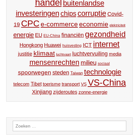
handel
buitenlandse
investeringen
corruptie
chips
Covid-
CPC
e-commerce
economie
19
elektriciteit
gezondheid
energie
financiën
EU
EU-China
internet
ICT
Hongkong
Huawei
huisvesting
klimaat
luchtvervuiling
justitie
media
luchtvaart
mensenrechten
milieu
sociaal
technologie
spoorwegen
steden
Taiwan
VS-China
Tibet
toerisme
transport
telecom
VS
Xinjiang
zijderoutes
zonne-energie
Zoeken
naar: