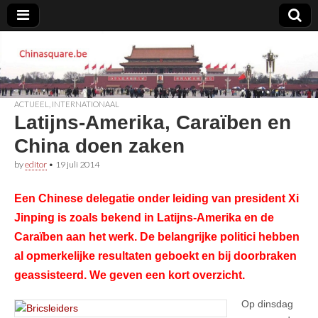
Chinasquare.be
ACTUEEL
,
INTERNATIONAAL
Latijns-Amerika, Caraïben en
China doen zaken
by
editor
•
19 juli 2014
Een Chinese delegatie onder leiding van president Xi
Jinping is zoals bekend in Latijns-Amerika en de
Caraïben aan het werk. De belangrijke politici hebben
al opmerkelijke resultaten geboekt en bij doorbraken
geassisteerd. We geven een kort overzicht.
Op dinsdag