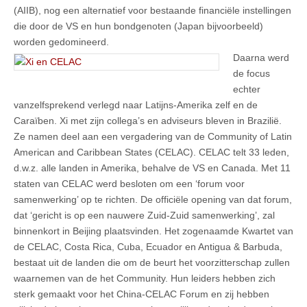
(AIIB), nog een alternatief voor bestaande financiële instellingen
die door de VS en hun bondgenoten (Japan bijvoorbeeld)
worden gedomineerd.
Daarna werd
de focus
echter
vanzelfsprekend verlegd naar Latijns-Amerika zelf en de
Caraïben. Xi met zijn collega’s en adviseurs bleven in Brazilië.
Ze namen deel aan een vergadering van de Community of Latin
American and Caribbean States (CELAC). CELAC telt 33 leden,
d.w.z. alle landen in Amerika, behalve de VS en Canada. Met 11
staten van CELAC werd besloten om een ‘forum voor
samenwerking’ op te richten. De officiële opening van dat forum,
dat ‘gericht is op een nauwere Zuid-Zuid samenwerking’, zal
binnenkort in Beijing plaatsvinden. Het zogenaamde Kwartet van
de CELAC, Costa Rica, Cuba, Ecuador en Antigua & Barbuda,
bestaat uit de landen die om de beurt het voorzitterschap zullen
waarnemen van de het Community. Hun leiders hebben zich
sterk gemaakt voor het China-CELAC Forum en zij hebben