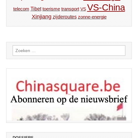
VS-China
Tibet
toerisme
transport
telecom
VS
Xinjiang
zijderoutes
zonne-energie
Zoeken
naar:
DOSSIERS