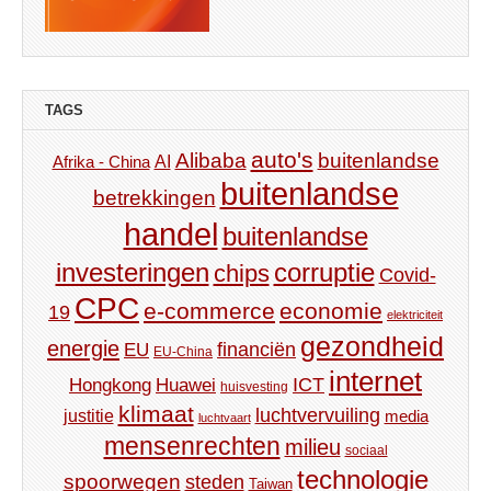
TAGS
auto's
Alibaba
buitenlandse
AI
Afrika - China
buitenlandse
betrekkingen
handel
buitenlandse
investeringen
corruptie
chips
Covid-
CPC
e-commerce
economie
19
elektriciteit
gezondheid
energie
financiën
EU
EU-China
internet
ICT
Hongkong
Huawei
huisvesting
klimaat
luchtvervuiling
justitie
media
luchtvaart
mensenrechten
milieu
sociaal
technologie
spoorwegen
steden
Taiwan