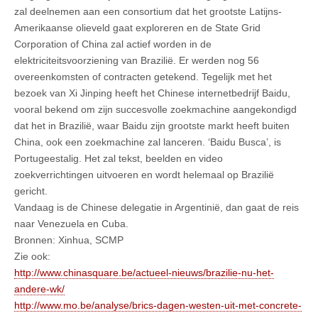
zal deelnemen aan een consortium dat het grootste Latijns-
Amerikaanse olieveld gaat exploreren en de State Grid
Corporation of China zal actief worden in de
elektriciteitsvoorziening van Brazilië. Er werden nog 56
overeenkomsten of contracten getekend. Tegelijk met het
bezoek van Xi Jinping heeft het Chinese internetbedrijf Baidu,
vooral bekend om zijn succesvolle zoekmachine aangekondigd
dat het in Brazilië, waar Baidu zijn grootste markt heeft buiten
China, ook een zoekmachine zal lanceren. ‘Baidu Busca’, is
Portugeestalig. Het zal tekst, beelden en video
zoekverrichtingen uitvoeren en wordt helemaal op Brazilië
gericht.
Vandaag is de Chinese delegatie in Argentinië, dan gaat de reis
naar Venezuela en Cuba.
Bronnen: Xinhua, SCMP
Zie ook:
http://www.chinasquare.be/actueel-nieuws/brazilie-nu-het-
andere-wk/
http://www.mo.be/analyse/brics-dagen-westen-uit-met-concrete-