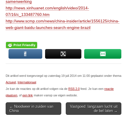
samenwerking
http://news.xinhuanet.com/english/video/2014-
07/16/c_133487760.htm
http://www.scmp.com/news/china-insider/article/1556125/china-
web-giant-baidu-launches-search-engine-brazil
Dit artikel werd toegevoegd op zaterdag 19 juli 2014 om 11:00 geplaatst onder thema
Actueel
,
Internationaal
.
Je kan de reacties op dit artikel volgen via de
RSS 2.0
feed. Je kan een
reactie
plaatsen
, of
een link
maken vanop uw eigen website.
Post
← Noodweer in zuiden van
Vastgoed: langzaam lucht uit
China
de bel laten →
navigation