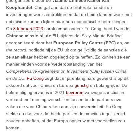
georganiseerd door de
Vlaams-Chinese Kamer van
Koophandel
. Cao gaf aan dat de bilaterale handel en
investeringen weer aantrekken en dat de beide landen weer met
optimisme kunnen kijken naar hun economische betrekkingen.
Op
8 februari 2023
sprak ambassadeur Fu Cong, hoofd van de
Chinese missie bij de EU
, tijdens de ‘Sixty-Minute Briefing’
georganiseerd door het
European Policy Centre (EPC)
en,
on
the record
, nodigde hij de EU uit om gelijktijdig de sancties die
ze aan elkaar hebben opgelegd op te heffen. Zo kunnen ze een
manier vinden voor de ‘wederopstanding’ van het
Comprehensive Agreement on Investment (CAI) tussen China
en de EU.
Fu Cong
zegt dat er jarenlang hard gewerkt is op dit
akkoord dat voor China en Europa
gunstig
en belangrijk is. De
bekrachtiging ervan is in 2021
bevroren
vanwege sancties in
verband met meningsverschillen tussen beide partners over
zaken die voor China raken aan zijn soevereiniteit. Fu Cong
stelde nu dus voor dat beide partijen de sancties tegelijkertijd
zouden opheffen, of dat Europa opnieuw met voorstellen zou
komen.