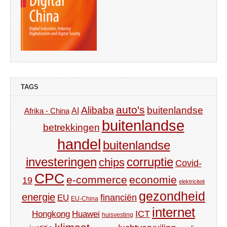
TAGS
auto's
Alibaba
buitenlandse
AI
Afrika - China
buitenlandse
betrekkingen
handel
buitenlandse
investeringen
corruptie
chips
Covid-
CPC
e-commerce
economie
19
elektriciteit
gezondheid
energie
financiën
EU
EU-China
internet
ICT
Hongkong
Huawei
huisvesting