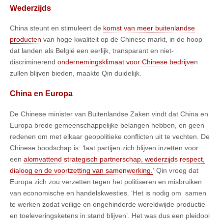
Wederzijds
China steunt en stimuleert de
komst van meer buitenlandse
producten
van hoge kwaliteit op de Chinese markt, in de hoop
dat landen als België een eerlijk, transparant en niet-
discriminerend
ondernemingsklimaat voor Chinese bedrijve
n
zullen blijven bieden, maakte Qin duidelijk.
China en Europa
De Chinese minister van Buitenlandse Zaken vindt dat China en
Europa brede gemeenschappelijke belangen hebben, en geen
redenen om met elkaar geopolitieke conflicten uit te vechten. De
Chinese boodschap is: ‘laat partijen zich blijven inzetten voor
een
alomvattend strategisch partnerschap, wederzijds respect,
dialoog en de voortzetting van samenwerking.
‘ Qin vroeg dat
Europa zich zou verzetten tegen het politiseren en misbruiken
van economische en handelskwesties. ‘Het is nodig om samen
te werken zodat veilige en ongehinderde wereldwijde productie-
en toeleveringsketens in stand blijven’. Het was dus een pleidooi