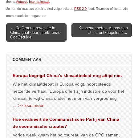
thema
Actueel
,
Internationaal
.
Je kan de reacties op dit artikel volgen via de
RSS 2.0
feed. Reacties of linken zijn
momenteel niet toegestaan.
Post
← De Groene revolutie in
Kunnen/moeten wij ons van
China gaat door, merkt onze
China ontkoppelen? →
navigation
OogGetuige
COMMENTAAR
Europa begrijpt China’s klimaatbeleid nog altijd niet
Wie het klimaatdebat in Europa volgt, hoort steeds
hetzelfde verhaal. ‘Europa offert zijn industrie op voor het
klimaat, terwijl China onder het mom van vergroening
… >> lees meer
Hoe evalueert de Communistische Partij van China
de economische situatie?
Vorige week kwam het politbureau van de CPC samen,