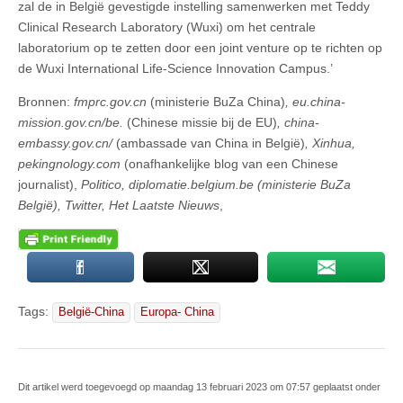
zal de in België gevestigde instelling samenwerken met Teddy
Clinical Research Laboratory (Wuxi) om het centrale
laboratorium op te zetten door een joint venture op te richten op
de Wuxi International Life-Science Innovation Campus.’
Bronnen:
fmprc.gov.cn
(ministerie BuZa China)
, eu.china-
mission.gov.cn/be.
(Chinese missie bij de EU)
, china-
embassy.gov.cn/
(ambassade van China in België)
, Xinhua,
pekingnology.com
(onafhankelijke blog van een Chinese
journalist),
Politico, diplomatie.belgium.be (ministerie BuZa
België), Twitter, Het Laatste Nieuws
,
Tags:
België-China
Europa- China
Dit artikel werd toegevoegd op maandag 13 februari 2023 om 07:57 geplaatst onder