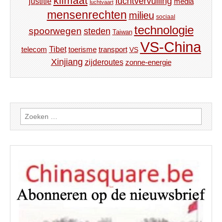
klimaat
luchtvervuiling
justitie
media
luchtvaart
mensenrechten
milieu
sociaal
technologie
spoorwegen
steden
Taiwan
VS-China
Tibet
toerisme
transport
telecom
VS
Xinjiang
zijderoutes
zonne-energie
Zoeken
naar: