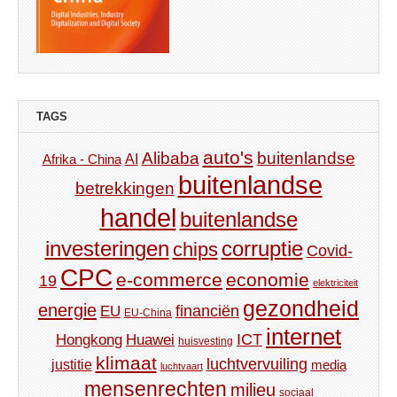
TAGS
auto's
Alibaba
buitenlandse
AI
Afrika - China
buitenlandse
betrekkingen
handel
buitenlandse
investeringen
corruptie
chips
Covid-
CPC
e-commerce
economie
19
elektriciteit
gezondheid
energie
financiën
EU
EU-China
internet
ICT
Hongkong
Huawei
huisvesting
klimaat
luchtvervuiling
justitie
media
luchtvaart
mensenrechten
milieu
sociaal