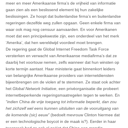
meer en meer Amerikaanse firma’s de vrijheid van informatie
gaan zien als een beslissend element bij hun zakelijke
beslissingen. Ze hoopt dat buitenlandse firma’s en buitenlandse
regeringen dezelfde weg zullen opgaan. Geen enkele firma van
waar ook mag nog censuur aanvaarden. En voor Amerikanen
moet dat een principekwestie zijn, een onderdeel van het merk
‘Amerika’, dat hen wereldwijd voordeel moet brengen.
De regering gaat de Global Internet Freedom Task Force
versterken en verwacht van Amerikaanse mediafirma’s dat ze
daarbij het voortouw nemen, zelfs wanneer dat hun winsten op
korte termijn aantast. Haar ministerie gaat binnenkort leiders
van belangrijke Amerikaanse providers van internetdiensten
bijeenbrengen om de violen af te stemmen. Ze staat ook achter
het
Global Network Initiative
, een privéorganisatie die probeert
internetbeperkende regeringsmaatregelen tegen te werken. En
“indien China de vrije toegang tot informatie beperkt, dan zou
het zichzelf wel eens kunnen uitsluiten van de vooruitgang van
de komende (sic) eeuw”
(bedoelt mevrouw Clinton hiermee dat
er een technologische boycot in de maak is?). Eerder in haar
toespraak had ze ook al geëist dat China een grondig