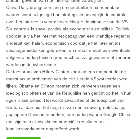
landen, gewoon van het internet laten verdwijnen.
China Daily brengt een lang en gedetailleerd commentaar
waarin wordt uitgelegd hoe strategisch belangrijk de controle
over het internet is voor de wereldwijde dominantie van de VS.
Die controle is zowel politiek als economisch en militair. Politiek
doordat je via het internet het gezag van een vijandige regering
onderuit kan halen, economisch doordat je het internet als
spionagemiddel kan gebruiken, en militair omdat een eventuele
volgende oorlog tussen grootmachten zal gewonnen of verloren
worden in de cyberruimte.
De toespraak van Hillary Clinton komt op een moment dat de
meest acute problemen van de crisis in de VS wat verder weg
lijken. Obama en Clinton moeten zich verweren tegen een
ideologisch offensief van de Republikeinen gericht op het in hun
ogen linkse beleid. Het wordt afwachten of de toespraak van
Clinton al dan niet het begin is van een nieuwe grootschalige
poging om China in te perken, een oorlog waarin Google China
met zijn toch al zwakke commerciële resultaten als
kamikazeverkenner opgeofferd wordt.