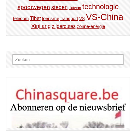
technologie
spoorwegen
steden
Taiwan
VS-China
Tibet
toerisme
transport
telecom
VS
Xinjiang
zijderoutes
zonne-energie
Zoeken
naar: