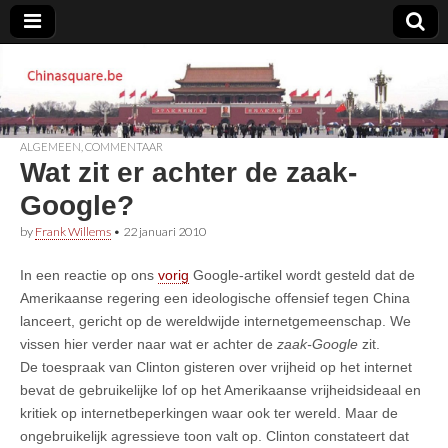
Chinasquare.be
ALGEMEEN
,
COMMENTAAR
Wat zit er achter de zaak-
Google?
by
Frank Willems
•
22 januari 2010
In een reactie op ons
vorig
Google-artikel wordt gesteld dat de
Amerikaanse regering een ideologische offensief tegen China
lanceert, gericht op de wereldwijde internetgemeenschap. We
vissen hier verder naar wat er achter de
zaak-Google
zit.
De toespraak van Clinton gisteren over vrijheid op het internet
bevat de gebruikelijke lof op het Amerikaanse vrijheidsideaal en
kritiek op internetbeperkingen waar ook ter wereld. Maar de
ongebruikelijk agressieve toon valt op. Clinton constateert dat