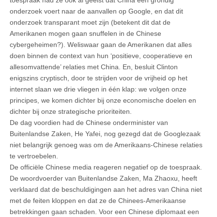
onderzoek voert naar de aanvallen op Google, en dat dit
onderzoek transparant moet zijn (betekent dit dat de
Amerikanen mogen gaan snuffelen in de Chinese
cybergeheimen?). Weliswaar gaan de Amerikanen dat alles
doen binnen de context van hun ‘positieve, cooperatieve en
allesomvattende’ relaties met China. En, besluit Clinton
enigszins cryptisch, door te strijden voor de vrijheid op het
internet slaan we drie vliegen in één klap: we volgen onze
principes, we komen dichter bij onze economische doelen en
dichter bij onze strategische prioriteiten.
De dag voordien had de Chinese onderminister van
Buitenlandse Zaken, He Yafei, nog gezegd dat de Googlezaak
niet belangrijk genoeg was om de Amerikaans-Chinese relaties
te vertroebelen.
De officiële Chinese media reageren negatief op de toespraak.
De woordvoerder van Buitenlandse Zaken, Ma Zhaoxu, heeft
verklaard dat de beschuldigingen aan het adres van China niet
met de feiten kloppen en dat ze de Chinees-Amerikaanse
betrekkingen gaan schaden. Voor een Chinese diplomaat een