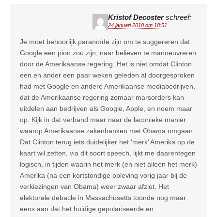
Kristof Decoster
schreef:
24 januari 2010 om 18:51
Je moet behoorlijk paranoïde zijn om te suggereren dat
Google een pion zou zijn, naar believen te manoeuvreren
door de Amerikaanse regering. Het is niet omdat Clinton
een en ander een paar weken geleden al doorgesproken
had met Google en andere Amerikaanse mediabedrijven,
dat de Amerikaanse regering zomaar marsorders kan
uitdelen aan bedrijven als Google, Apple, en noem maar
op. Kijk in dat verband maar naar de laconieke manier
waarop Amerikaanse zakenbanken met Obama omgaan.
Dat Clinton terug iets duidelijker het ‘merk’ Amerika op de
kaart wil zetten, via dit soort speech, lijkt me daarentegen
logisch, in tijden waarin het merk (en niet alleen het merk)
Amerika (na een kortstondige opleving vorig jaar bij de
verkiezingen van Obama) weer zwaar afziet. Het
elektorale debacle in Massachusetts toonde nog maar
eens aan dat het huidige gepolariseerde en