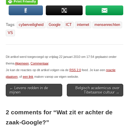
Tags:
cyberveiligheid
Google
ICT
internet
mensenrechten
VS
Dit artikel werd toegevoegd op vrijdag 22 januari 2010 om 17:54 geplaatst onder
thema
Algemeen
,
Commentaar
.
Je kan de reacties op dit artikel volgen via de
RSS 2.0
feed. Je kan een
reactie
plaatsen
, of
een link
maken vanop uw eigen website.
Post
← Levens redden in de
Belgisch academicus over
mijnen
Tibetaanse cultuur →
navigation
2 comments for “
Wat zit er achter de
zaak-Google?
”