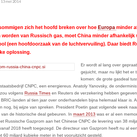
•
13 mei 2014
 sommigen zich het hoofd breken over hoe
Europa
minder a
 worden van Russisch gas, moet China minder afhankelijk
ol (een hoofdoorzaak van de luchtvervuiling). Daar biedt R
ke oplossing.
Er wordt al lang over gepraat 
gejuicht, maar nu lijkt het er
komen: de grote gasdeal tu
staatsbedrijf CNPC, een energiereus. Anatoly Yanovsky, de onderminis
 zou volgens
Russia Times
en Reuters de verzekering hebben gegeven 
 BRIC-landen al tien jaar over onderhandelen bijna helemaal klaar is. 
n nog, bij wijze van spreken. President Poetin gaat volgende week naa
ng van de historische deal gebeuren. In
maart 2013
was er al een memo
het Russische Gazprom aan het Chinese CNPC de levering van 38 milj
 vanaf 2018 heeft toegezegd.
De directeur van Gazprom heeft nu al een
ot 60 miljard kubieke meter in het vooruitzicht gesteld.