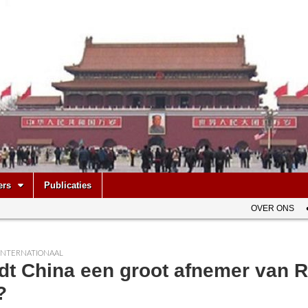
be
ers
Publicaties
OVER ONS
INTERNATIONAAL
dt China een groot afnemer van 
?