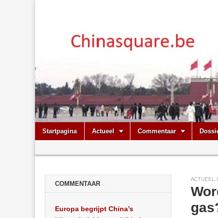
Chinasquare.
Skip
Main
Startpagina
Actueel
Commentaar
Dossi
to
menu
Sub
content
menu
ACTUEEL
,
COMMENTAAR
Wor
gas
Europa begrijpt China’s