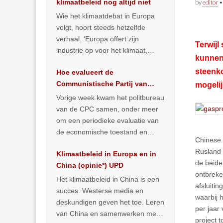
klimaatbeleid nog altijd niet
by
editor
Wie het klimaatdebat in Europa
volgt, hoort steeds hetzelfde
verhaal. ‘Europa offert zijn
Terwijl
industrie op voor het klimaat,
kunnen
terwijl China onder het mom van
steenko
Hoe evalueert de
vergroening
… >> lees meer
Communistische Partij van
mogelij
China de economische
Vorige week kwam het politbureau
toestand?
van de CPC samen, onder meer
om een periodieke evaluatie van
de economische toestand en
Chinese 
politiek te maken. We
Rusland
Klimaatbeleid in Europa en in
publiceerden
… >> lees meer
de beide
China (opinie*) UPD
ontbreke
Het klimaatbeleid in China is een
afsluiti
succes. Westerse media en
waarbij 
deskundigen geven het toe. Leren
per jaar
van China en samenwerken met
project t