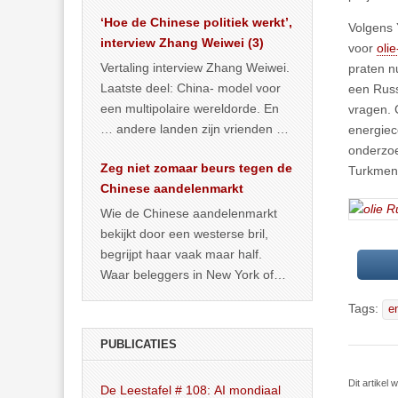
het land dan maar? ‘Dat
‘Hoe de Chinese politiek werkt’,
… >> lees meer
Volgens 
interview Zhang Weiwei (3)
voor
olie
Vertaling interview Zhang Weiwei.
praten n
Laatste deel: China- model voor
een Russ
een multipolaire wereldorde. En
vragen. 
… andere landen zijn vrienden of
energiec
kunnen het worden.
onderzoe
Zeg niet zomaar beurs tegen de
Turkmeni
Chinese aandelenmarkt
Wie de Chinese aandelenmarkt
bekijkt door een westerse bril,
begrijpt haar vaak maar half.
Waar beleggers in New York of
Londen vooral kijken naar winst,
Tags:
e
… >> lees meer
PUBLICATIES
Dit artikel
De Leestafel # 108: AI mondiaal