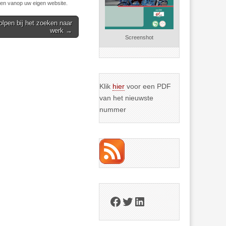
n vanop uw eigen website.
lpen bij het zoeken naar
werk →
Screenshot
Klik
hier
voor een PDF
van het nieuwste
nummer
Facebook
Twitter
LinkedIn