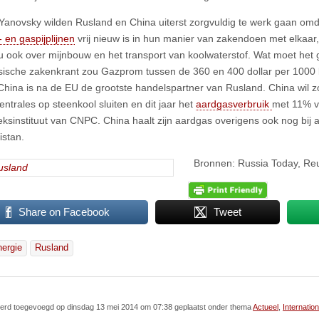
Yanovsky wilden Rusland en China uiterst zorgvuldig te werk gaan omda
- en gaspijplijnen
vrij nieuw is in hun manier van zakendoen met elkaar
u ook over mijnbouw en het transport van koolwaterstof. Wat moet het
ische zakenkrant zou Gazprom tussen de 360 en 400 dollar per 1000 
China is na de EU de grootste handelspartner van Rusland. China wil z
entrales op steenkool sluiten en dit jaar het
aardgasverbruik
met 11% v
ksinstituut van CNPC. China haalt zijn aardgas overigens ook nog bij
stan.
Bronnen: Russia Today, Re
Share on Facebook
Tweet
nergie
Rusland
 werd toegevoegd op dinsdag 13 mei 2014 om 07:38 geplaatst onder thema
Actueel
,
Internatio