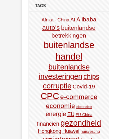
TAGS
Alibaba
AI
Afrika - China
auto's
buitenlandse
betrekkingen
buitenlandse
handel
buitenlandse
investeringen
chips
corruptie
Covid-19
CPC
e-commerce
economie
elektriciteit
energie
EU
EU-China
gezondheid
financiën
Hongkong
Huawei
huisvesting