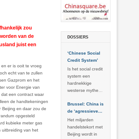
fhankelijk zou
 worden van de
DOSSIERS
usland juist een
‘Chinese Social
Credit System’
en er is ooit te vroeg
Is het social credit
 toch echt van te zullen
system een
ssen Gazprom en het
hardnekkige
ter voor Energie van
westerse mythe of
dat een contract waar
de dagelijkse
Alleen de handtekeningen
Brussel: China is
realiteit in China?
r Beijing en daar zou de
de ‘agressieve
randum opgesteld
schuldige’
Het miljarden
ard kubieke meter gas
handelstekort met
 uitbreiding van het
Beijing wordt in