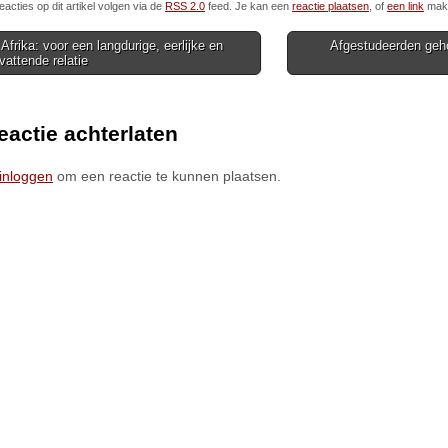
eacties op dit artikel volgen via de
RSS 2.0
feed. Je kan een
reactie plaatsen
, of
een link
make
 Afrika: voor een langdurige, eerlijke en
Afgestudeerden geho
attende relatie
ion
eactie achterlaten
inloggen
om een reactie te kunnen plaatsen.