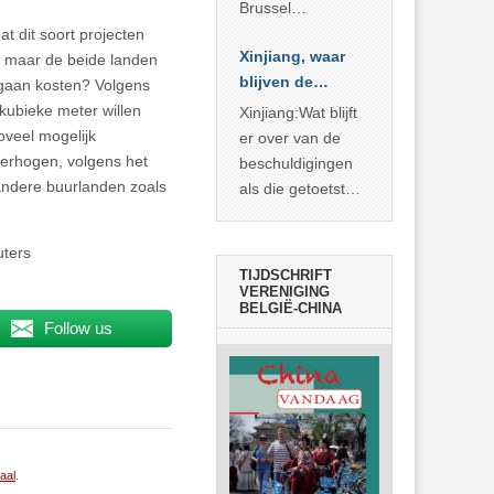
Brussel
voorgesteld als
t dit soort projecten
Xinjiang, waar
bewijs van
, maar de beide landen
blijven de
economische
 gaan kosten? Volgens
bewijzen?
agressie. In
kubieke meter willen
Xinjiang:Wat blijft
werkelijkheid
oveel mogelijk
er over van de
verhult die
erhogen, volgens het
beschuldigingen
spectaculaire
 andere buurlanden zoals
als die getoetst
rekensom vooral
worden aan de
de industriële
feiten? Niet veel
uters
achterstand die
TIJDSCHRIFT
… >> lees meer
VERENIGING
BELGIË-CHINA
Follow us
naal
.