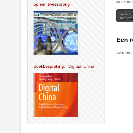
Je kan de r
op een tweesprong
Post
← Li in
veelomv
navigat
Een r
Je moet
Boekbespreking: ‘Digitaal China’