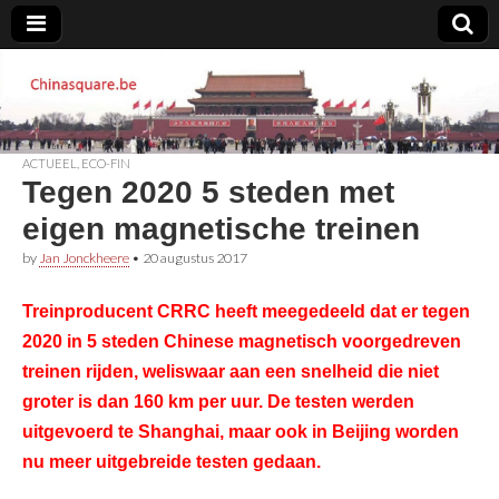
Chinasquare.be
ACTUEEL
,
ECO-FIN
Tegen 2020 5 steden met
eigen magnetische treinen
by
Jan Jonckheere
•
20 augustus 2017
Treinproducent CRRC heeft meegedeeld dat er tegen
2020 in 5 steden Chinese magnetisch voorgedreven
treinen rijden, weliswaar aan een snelheid die niet
groter is dan 160 km per uur. De testen werden
uitgevoerd te Shanghai, maar ook in Beijing worden
nu meer uitgebreide testen gedaan.