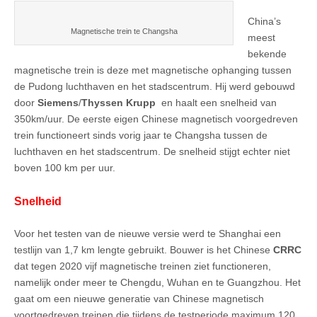
China’s
Magnetische trein te Changsha
meest
bekende
magnetische trein is deze met magnetische ophanging tussen
de Pudong luchthaven en het stadscentrum. Hij werd gebouwd
door
Siemens
/
Thyssen Krupp
en haalt een snelheid van
350km/uur. De eerste eigen Chinese magnetisch voorgedreven
trein functioneert sinds vorig jaar te Changsha tussen de
luchthaven en het stadscentrum. De snelheid stijgt echter niet
boven 100 km per uur.
Snelheid
Voor het testen van de nieuwe versie werd te Shanghai een
testlijn van 1,7 km lengte gebruikt. Bouwer is het Chinese
CRRC
dat tegen 2020 vijf magnetische treinen ziet functioneren,
namelijk onder meer te Chengdu, Wuhan en te Guangzhou. Het
gaat om een nieuwe generatie van Chinese magnetisch
voortgedreven treinen die tijdens de testperiode maximum 120