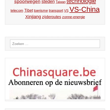
technologie
spoorwegen
steden
Taiwan
VS-China
Tibet
toerisme
transport
telecom
VS
Xinjiang
zijderoutes
zonne-energie
Zoeken
naar: