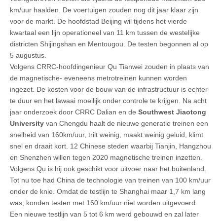
km/uur haalden. De voertuigen zouden nog dit jaar klaar zijn
voor de markt. De hoofdstad Beijing wil tijdens het vierde
kwartaal een lijn operationeel van 11 km tussen de westelijke
districten Shijingshan en Mentougou. De testen begonnen al op
5 augustus.
Volgens CRRC-hoofdingenieur Qu Tianwei zouden in plaats van
de magnetische- eveneens metrotreinen kunnen worden
ingezet. De kosten voor de bouw van de infrastructuur is echter
te duur en het lawaai moeilijk onder controle te krijgen. Na acht
jaar onderzoek door CRRC Dalian en de
Southwest Jiaotong
University
van Chengdu haalt de nieuwe generatie treinen een
snelheid van 160km/uur, trilt weinig, maakt weinig geluid, klimt
snel en draait kort. 12 Chinese steden waarbij Tianjin, Hangzhou
en Shenzhen willen tegen 2020 magnetische treinen inzetten.
Volgens Qu is hij ook geschikt voor uitvoer naar het buitenland.
Tot nu toe had China de technologie van treinen van 100 km/uur
onder de knie. Omdat de testlijn te Shanghai maar 1,7 km lang
was, konden testen met 160 km/uur niet worden uitgevoerd.
Een nieuwe testlijn van 5 tot 6 km werd gebouwd en zal later