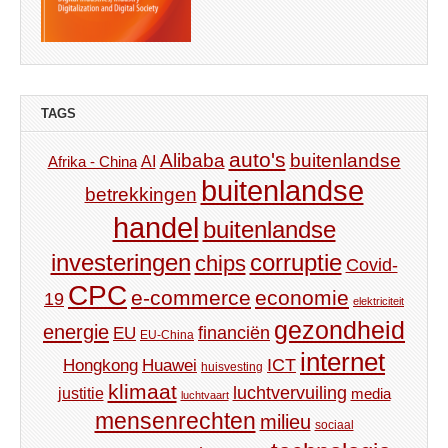
TAGS
auto's
Alibaba
buitenlandse
AI
Afrika - China
buitenlandse
betrekkingen
handel
buitenlandse
investeringen
corruptie
chips
Covid-
CPC
e-commerce
economie
19
elektriciteit
gezondheid
energie
financiën
EU
EU-China
internet
ICT
Hongkong
Huawei
huisvesting
klimaat
luchtvervuiling
justitie
media
luchtvaart
mensenrechten
milieu
sociaal