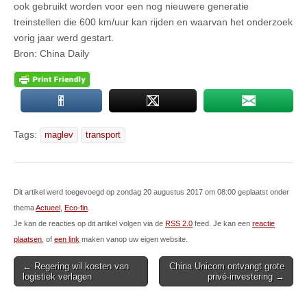
ook gebruikt worden voor een nog nieuwere generatie
treinstellen die 600 km/uur kan rijden en waarvan het onderzoek
vorig jaar werd gestart.
Bron: China Daily
Tags:
maglev
transport
Dit artikel werd toegevoegd op zondag 20 augustus 2017 om 08:00 geplaatst onder
thema
Actueel
,
Eco-fin
.
Je kan de reacties op dit artikel volgen via de
RSS 2.0
feed. Je kan een
reactie
plaatsen
, of
een link
maken vanop uw eigen website.
Post
← Regering wil kosten van
China Unicom ontvangt grote
logistiek verlagen
privé-investering →
navigation