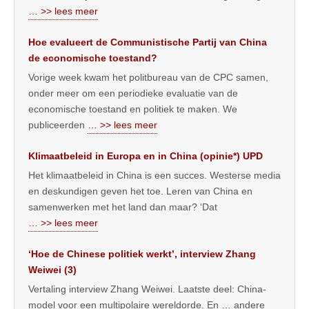
… >> lees meer
Hoe evalueert de Communistische Partij van China
de economische toestand?
Vorige week kwam het politbureau van de CPC samen,
onder meer om een periodieke evaluatie van de
economische toestand en politiek te maken. We
publiceerden
… >> lees meer
Klimaatbeleid in Europa en in China (opinie*) UPD
Het klimaatbeleid in China is een succes. Westerse media
en deskundigen geven het toe. Leren van China en
samenwerken met het land dan maar? ‘Dat
… >> lees meer
‘Hoe de Chinese politiek werkt’, interview Zhang
Weiwei (3)
Vertaling interview Zhang Weiwei. Laatste deel: China-
model voor een multipolaire wereldorde. En … andere