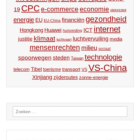
CPC
e-commerce
economie
19
elektriciteit
gezondheid
energie
financiën
EU
EU-China
internet
ICT
Hongkong
Huawei
huisvesting
klimaat
luchtvervuiling
justitie
media
luchtvaart
mensenrechten
milieu
sociaal
technologie
spoorwegen
steden
Taiwan
VS-China
Tibet
toerisme
transport
telecom
VS
Xinjiang
zijderoutes
zonne-energie
Zoeken
naar: