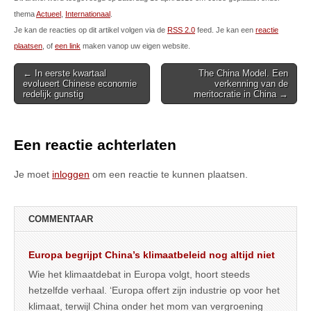
thema
Actueel
,
Internationaal
.
Je kan de reacties op dit artikel volgen via de
RSS 2.0
feed. Je kan een
reactie
plaatsen
, of
een link
maken vanop uw eigen website.
Post
← In eerste kwartaal
The China Model. Een
evolueert Chinese economie
verkenning van de
navigation
redelijk gunstig
meritocratie in China →
Een reactie achterlaten
Je moet
inloggen
om een reactie te kunnen plaatsen.
COMMENTAAR
Europa begrijpt China’s klimaatbeleid nog altijd niet
Wie het klimaatdebat in Europa volgt, hoort steeds
hetzelfde verhaal. ‘Europa offert zijn industrie op voor het
klimaat, terwijl China onder het mom van vergroening