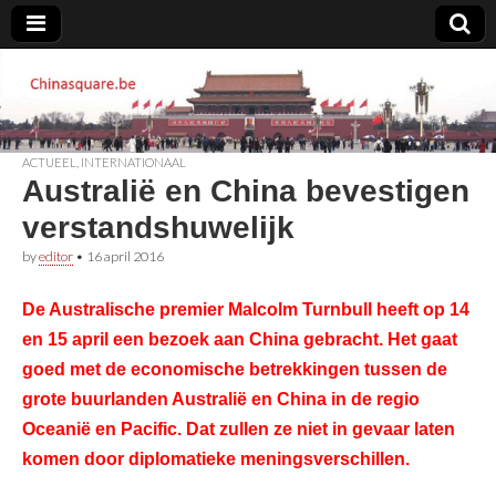
Chinasquare.be
ACTUEEL
,
INTERNATIONAAL
Australië en China bevestigen
verstandshuwelijk
by
editor
•
16 april 2016
De Australische premier Malcolm Turnbull heeft op 14
en 15 april een bezoek aan China gebracht. Het gaat
goed met de economische betrekkingen tussen de
grote buurlanden Australië en China in de regio
Oceanië en Pacific. Dat zullen ze niet in gevaar laten
komen door diplomatieke meningsverschillen.