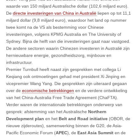
waarde van 150 miljard Australische dollar (102,6 miljard euro).
De
directe investeringen van China in Australië
liepen op tot 11,1
miljard dollar (9,8 miljard euro), waardoor het land op nummer
twee komt na de VS als bestemming voor Chinese
investeringen, volgens KPMG Australia en The University of
Sydney. Bijna de helft van die investeringen gaat naar vastgoed.
De andere sectoren waarin Chinezen investeren in Australië zijn
hernieuwbare energie, gezondheidszorg, mijnbouw en
infrastructuur.
Premier Turnbull heeft naast zijn gesprekken met collega Li
Keqiang ook ontmoetingen gehad met president Xi Jinping en
vicepremier Wang Yang. Die gesprekken zijn uiteraard gegaan
over de
economische betrekkingen
en de verdere ontwikkeling
van het China-Australia Free Trade Agreement (ChaFTA).
Verder waren de internationale betrekkingen onderwerp van
gesprek: afstemming van het Australische
Northern
Development plan
en het
Belt and Road initiative
(OBOR, de
nieuwe zijderoutes), samenwerking binnen de G20, de Asia-
Pacific Economic Forum (
APEC
), de
East Asia Summit
en de