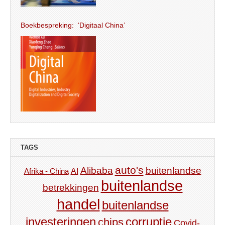
Boekbespreking: ‘Digitaal China’
TAGS
auto's
Alibaba
buitenlandse
AI
Afrika - China
buitenlandse
betrekkingen
handel
buitenlandse
investeringen
corruptie
chips
Covid-