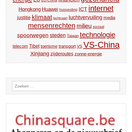
EU-China
internet
ICT
Hongkong
Huawei
huisvesting
klimaat
luchtvervuiling
justitie
media
luchtvaart
mensenrechten
milieu
sociaal
technologie
spoorwegen
steden
Taiwan
VS-China
Tibet
toerisme
transport
telecom
VS
Xinjiang
zijderoutes
zonne-energie
Zoeken
naar: