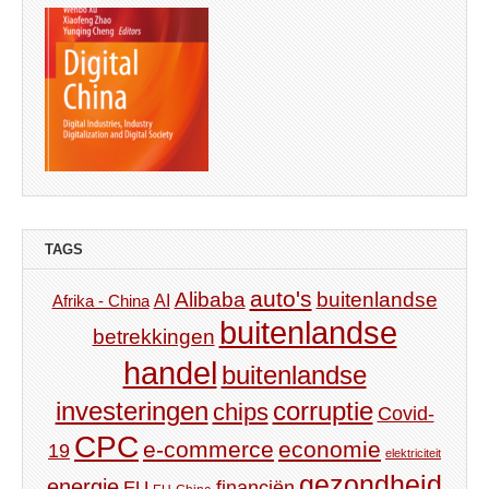
TAGS
auto's
Alibaba
buitenlandse
AI
Afrika - China
buitenlandse
betrekkingen
handel
buitenlandse
investeringen
corruptie
chips
Covid-
CPC
e-commerce
economie
19
elektriciteit
gezondheid
energie
financiën
EU