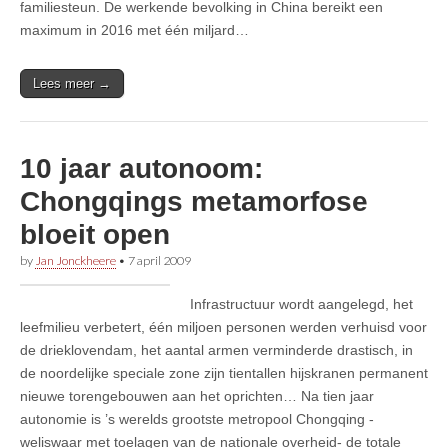
familiesteun. De werkende bevolking in China bereikt een
maximum in 2016 met één miljard…
Lees meer →
10 jaar autonoom:
Chongqings metamorfose
bloeit open
by
Jan Jonckheere
•
7 april 2009
Infrastructuur wordt aangelegd, het
leefmilieu verbetert, één miljoen personen werden verhuisd voor
de drieklovendam, het aantal armen verminderde drastisch, in
de noordelijke speciale zone zijn tientallen hijskranen permanent
nieuwe torengebouwen aan het oprichten… Na tien jaar
autonomie is ’s werelds grootste metropool Chongqing -
weliswaar met toelagen van de nationale overheid- de totale