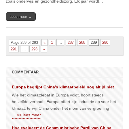
zoals onderwijs en gezondheidszorg. Elk jaar wordt…
Lees meer →
Page 289 of 293
«
1
…
287
288
289
290
291
…
293
»
COMMENTAAR
Europa begrijpt China’s klimaatbeleid nog altijd niet
Wie het klimaatdebat in Europa volgt, hoort steeds
hetzelfde verhaal. ‘Europa offert zijn industrie op voor het
klimaat, terwijl China onder het mom van vergroening
… >> lees meer
Hoe evalueert de Communistische Partij van China