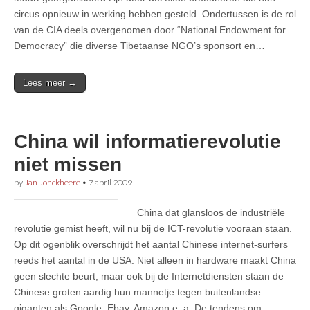
circus opnieuw in werking hebben gesteld. Ondertussen is de rol
van de CIA deels overgenomen door “National Endowment for
Democracy” die diverse Tibetaanse NGO’s sponsort en…
Lees meer →
China wil informatierevolutie
niet missen
by
Jan Jonckheere
•
7 april 2009
China dat glansloos de industriële
revolutie gemist heeft, wil nu bij de ICT-revolutie vooraan staan.
Op dit ogenblik overschrijdt het aantal Chinese internet-surfers
reeds het aantal in de USA. Niet alleen in hardware maakt China
geen slechte beurt, maar ook bij de Internetdiensten staan de
Chinese groten aardig hun mannetje tegen buitenlandse
giganten als Google, Ebay, Amazon e. a. De tendens om