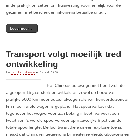
in de praktijk omzetten om huisvesting voornamelijk voor de
gezinnen met bescheiden inkomens betaalbaar te…
Lees meer →
Transport volgt moeilijk tred
ontwikkeling
by
Jan Jonckheere
•
7 april 2009
Het Chinees autowegennet heeft zich de
afgelopen 15 jaar sterk ontwikkeld en zowel de bouw van
jaarlijks 5000 km meer autosnelwegen als van honderduizenden
km meer rurale wegen is gepland. Het spoorverkeer dat
tegenover het wegvervoer aan belang inboet, vervoert een
kwart van ‘s wereld spoorvervoer op nauwelijks 6 pct van de
totale spoorlengte. De luchtvaart die aan een explosie toe is,
maakt dat China vrij gegeerd is bij westerse vliegtuigbouwers en