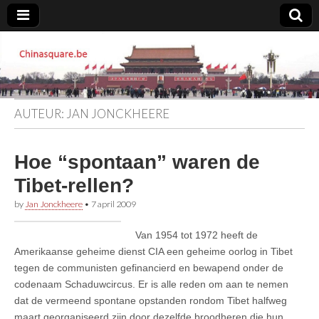
Chinasquare.be
AUTEUR:
JAN JONCKHEERE
Hoe “spontaan” waren de
Tibet-rellen?
by
Jan Jonckheere
•
7 april 2009
Van 1954 tot 1972 heeft de
Amerikaanse geheime dienst CIA een geheime oorlog in Tibet
tegen de communisten gefinancierd en bewapend onder de
codenaam Schaduwcircus. Er is alle reden om aan te nemen
dat de vermeend spontane opstanden rondom Tibet halfweg
maart georganiseerd zijn door dezelfde broodheren die hun