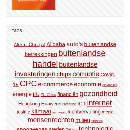
TAGS
auto's
Alibaba
buitenlandse
AI
Afrika - China
buitenlandse
betrekkingen
handel
buitenlandse
investeringen
corruptie
chips
Covid-
CPC
e-commerce
economie
19
elektriciteit
gezondheid
energie
financiën
EU
EU-China
internet
ICT
Hongkong
Huawei
huisvesting
klimaat
luchtvervuiling
justitie
media
luchtvaart
mensenrechten
milieu
sociaal
technologie
spoorwegen
steden
Taiwan