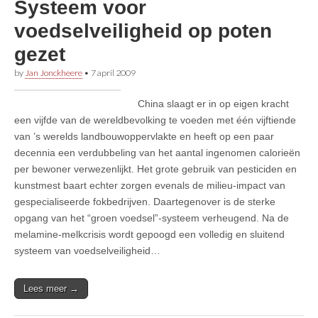
Systeem voor
voedselveiligheid op poten
gezet
by
Jan Jonckheere
•
7 april 2009
China slaagt er in op eigen kracht
een vijfde van de wereldbevolking te voeden met één vijftiende
van ’s werelds landbouwoppervlakte en heeft op een paar
decennia een verdubbeling van het aantal ingenomen calorieën
per bewoner verwezenlijkt. Het grote gebruik van pesticiden en
kunstmest baart echter zorgen evenals de milieu-impact van
gespecialiseerde fokbedrijven. Daartegenover is de sterke
opgang van het “groen voedsel”-systeem verheugend. Na de
melamine-melkcrisis wordt gepoogd een volledig en sluitend
systeem van voedselveiligheid…
Lees meer →