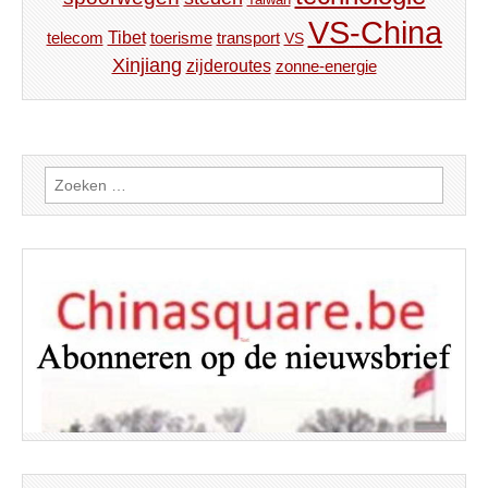
VS-China
Tibet
toerisme
transport
telecom
VS
Xinjiang
zijderoutes
zonne-energie
Zoeken
naar: