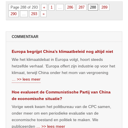
Page 288 of 293
«
1
…
286
287
288
289
290
…
293
»
COMMENTAAR
Europa begrijpt China’s klimaatbeleid nog altijd niet
Wie het klimaatdebat in Europa volgt, hoort steeds
hetzelfde verhaal. ‘Europa offert zijn industrie op voor het
klimaat, terwijl China onder het mom van vergroening
… >> lees meer
Hoe evalueert de Communistische Partij van China
de economische situatie?
Vorige week kwam het politbureau van de CPC samen,
onder meer om een periodieke evaluatie van de
economische toestand en politiek te maken. We
publiceerden
… >> lees meer