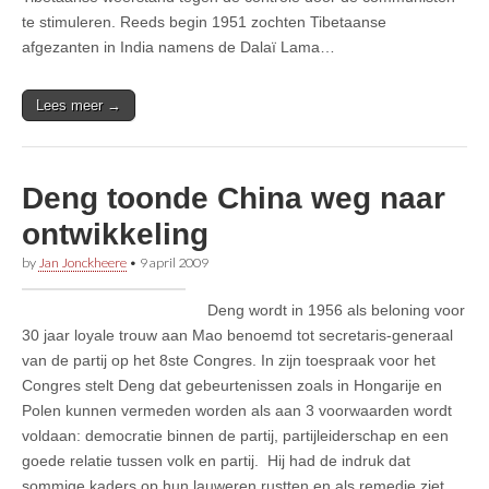
te stimuleren. Reeds begin 1951 zochten Tibetaanse
afgezanten in India namens de Dalaï Lama…
Lees meer →
Deng toonde China weg naar
ontwikkeling
by
Jan Jonckheere
•
9 april 2009
Deng wordt in 1956 als beloning voor
30 jaar loyale trouw aan Mao benoemd tot secretaris-generaal
van de partij op het 8ste Congres. In zijn toespraak voor het
Congres stelt Deng dat gebeurtenissen zoals in Hongarije en
Polen kunnen vermeden worden als aan 3 voorwaarden wordt
voldaan: democratie binnen de partij, partijleiderschap en een
goede relatie tussen volk en partij. Hij had de indruk dat
sommige kaders op hun lauweren rustten en als remedie ziet…