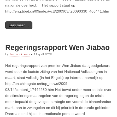
nationale overheid. Het rapport staat op
http://eng.tibet.cn/09index/yctt/200903/t20090330_466441.htm
Lees meer →
Regeringsrapport Wen Jiabao
by
Jan Jonckheere
•
11 april 2009
Het regeringsrapport van premier Wen Jiabao dat goedgekeurd
werd door de laatste zitting van het Nationaal Volkscongres in
maart, staat volledig (in het Engels) op internet, namelijk op
http://en.chinagate.cn/top_news/2009-
03/14/content_17444250.htm Het bevat onder meer details over
de stimuleringsmaatregelen van de regering tegen de crisis,
meer bepaald de gevolgde strategie om vooral de binnenlandse
markt aan te zwengelen en dit bij prioriteit in de rurale gebieden.
Daarna stond hij de internationale pers te woord: