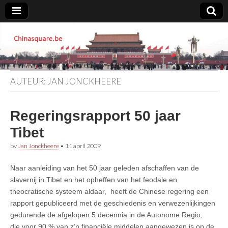
Chinasquare.be
AUTEUR:
JAN JONCKHEERE
Regeringsrapport 50 jaar
Tibet
by
Jan Jonckheere
•
11 april 2009
Naar aanleiding van het 50 jaar geleden afschaffen van de
slavernij in Tibet en het opheffen van het feodale en
theocratische systeem aldaar, heeft de Chinese regering een
rapport gepubliceerd met de geschiedenis en verwezenlijkingen
gedurende de afgelopen 5 decennia in de Autonome Regio,
die voor 90 % van z’n financiële middelen aangewezen is op de