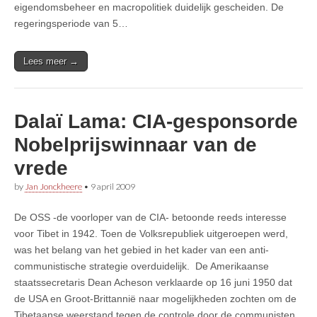
eigendomsbeheer en macropolitiek duidelijk gescheiden. De
regeringsperiode van 5…
Lees meer →
Dalaï Lama: CIA-gesponsorde
Nobelprijswinnaar van de
vrede
by
Jan Jonckheere
•
9 april 2009
De OSS -de voorloper van de CIA- betoonde reeds interesse
voor Tibet in 1942. Toen de Volksrepubliek uitgeroepen werd,
was het belang van het gebied in het kader van een anti-
communistische strategie overduidelijk. De Amerikaanse
staatssecretaris Dean Acheson verklaarde op 16 juni 1950 dat
de USA en Groot-Brittannië naar mogelijkheden zochten om de
Tibetaanse weerstand tegen de controle door de communisten