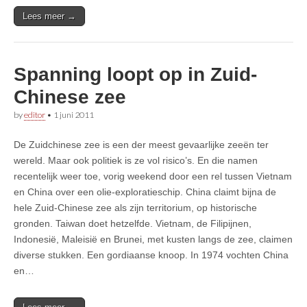
Lees meer →
Spanning loopt op in Zuid-
Chinese zee
by
editor
•
1 juni 2011
De Zuidchinese zee is een der meest gevaarlijke zeeën ter
wereld. Maar ook politiek is ze vol risico’s. En die namen
recentelijk weer toe, vorig weekend door een rel tussen Vietnam
en China over een olie-exploratieschip. China claimt bijna de
hele Zuid-Chinese zee als zijn territorium, op historische
gronden. Taiwan doet hetzelfde. Vietnam, de Filipijnen,
Indonesië, Maleisië en Brunei, met kusten langs de zee, claimen
diverse stukken. Een gordiaanse knoop. In 1974 vochten China
en…