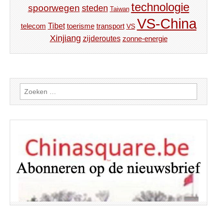
technologie
spoorwegen
steden
Taiwan
VS-China
Tibet
toerisme
transport
telecom
VS
Xinjiang
zijderoutes
zonne-energie
Zoeken
naar: