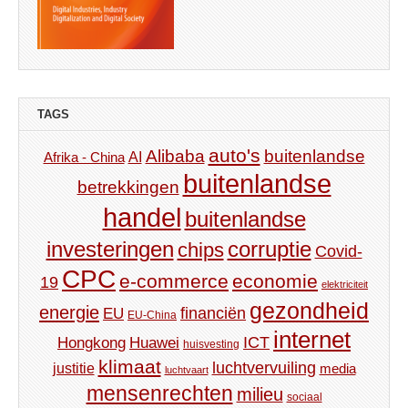
TAGS
auto's
Alibaba
buitenlandse
AI
Afrika - China
buitenlandse
betrekkingen
handel
buitenlandse
investeringen
corruptie
chips
Covid-
CPC
e-commerce
economie
19
elektriciteit
gezondheid
energie
financiën
EU
EU-China
internet
ICT
Hongkong
Huawei
huisvesting
klimaat
luchtvervuiling
justitie
media
luchtvaart
mensenrechten
milieu
sociaal