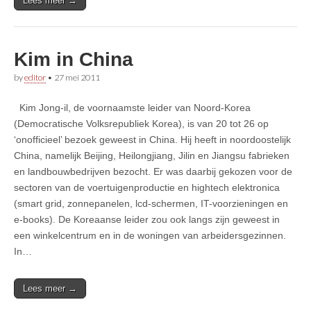
Lees meer →
Kim in China
by
editor
•
27 mei 2011
Kim Jong-il, de voornaamste leider van Noord-Korea
(Democratische Volksrepubliek Korea), is van 20 tot 26 op
‘onofficieel’ bezoek geweest in China. Hij heeft in noordoostelijk
China, namelijk Beijing, Heilongjiang, Jilin en Jiangsu fabrieken
en landbouwbedrijven bezocht. Er was daarbij gekozen voor de
sectoren van de voertuigenproductie en hightech elektronica
(smart grid, zonnepanelen, lcd-schermen, IT-voorzieningen en
e-books). De Koreaanse leider zou ook langs zijn geweest in
een winkelcentrum en in de woningen van arbeidersgezinnen.
In…
Lees meer →