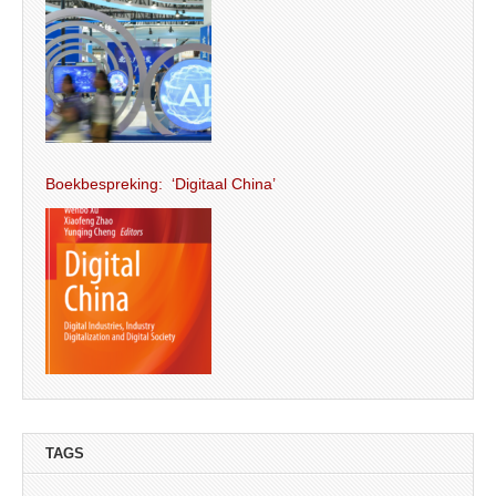
Boekbespreking: ‘Digitaal China’
TAGS