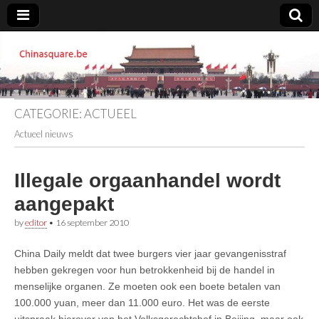
Chinasquare.be
CATEGORIE:
ACTUEEL
Actueel nieuws
Illegale orgaanhandel wordt
aangepakt
by
editor
•
16 september 2010
China Daily meldt dat twee burgers vier jaar gevangenisstraf
hebben gekregen voor hun betrokkenheid bij de handel in
menselijke organen. Ze moeten ook een boete betalen van
100.000 yuan, meer dan 11.000 euro. Het was de eerste
uitspraak hierover van het Volksgerechtshof in Beijing, maar ook