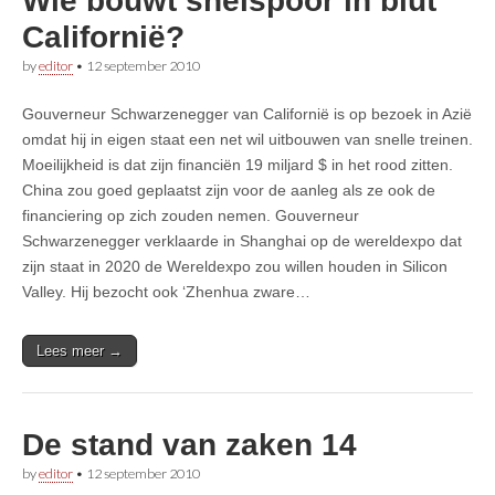
Wie bouwt snelspoor in blut
Californië?
by
editor
•
12 september 2010
Gouverneur Schwarzenegger van Californië is op bezoek in Azië
omdat hij in eigen staat een net wil uitbouwen van snelle treinen.
Moeilijkheid is dat zijn financiën 19 miljard $ in het rood zitten.
China zou goed geplaatst zijn voor de aanleg als ze ook de
financiering op zich zouden nemen. Gouverneur
Schwarzenegger verklaarde in Shanghai op de wereldexpo dat
zijn staat in 2020 de Wereldexpo zou willen houden in Silicon
Valley. Hij bezocht ook ‘Zhenhua zware…
Lees meer →
De stand van zaken 14
by
editor
•
12 september 2010