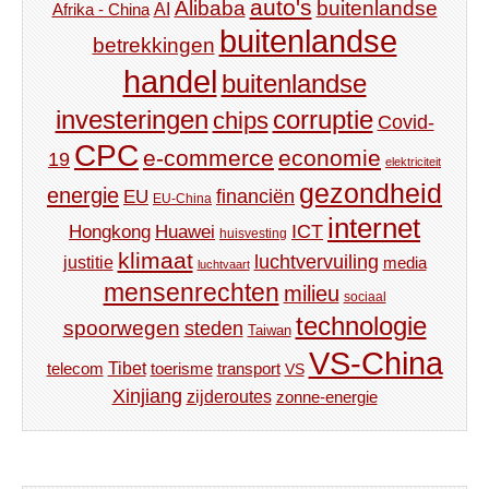
auto's
Alibaba
buitenlandse
AI
Afrika - China
buitenlandse
betrekkingen
handel
buitenlandse
investeringen
corruptie
chips
Covid-
CPC
e-commerce
economie
19
elektriciteit
gezondheid
energie
financiën
EU
EU-China
internet
ICT
Hongkong
Huawei
huisvesting
klimaat
luchtvervuiling
justitie
media
luchtvaart
mensenrechten
milieu
sociaal
technologie
spoorwegen
steden
Taiwan
VS-China
Tibet
toerisme
transport
telecom
VS
Xinjiang
zijderoutes
zonne-energie