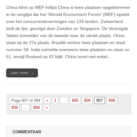
China klimt op WEF-hitlijst China is twee plaatsen opgeklommen
in de ranglijst die het ‘Wereld Economisch Forum’ (WEF) opstelt
over het concurrentievermogen van 139 landen. Zwitserland
leidt de lijst, gevolgd door Zweden en Singapore. De Verenigde
Staten tuimelden van de tweede naar de vierde plaats. China
staat op de 27e plaats. Brazilië verloor twee plaatsen en staat
nummer 58, India tuimelde eveneens twee plaatsen en staat nu
51, terwijl Rusland op 63 blijft. China toont niet enkel…
Lees meer →
Page 807 of 894
«
1
…
805
806
807
808
809
…
894
»
COMMENTAAR