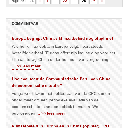
Page 25 of 26
«
1
…
23
24
25
26
»
COMMENTAAR
Europa begrijpt China’s klimaatbeleid nog altijd niet
Wie het klimaatdebat in Europa volgt, hoort steeds
hetzelfde verhaal. ‘Europa offert zijn industrie op voor het
klimaat, terwijl China onder het mom van vergroening
… >> lees meer
Hoe evalueert de Communistische Partij van China
de economische situatie?
Vorige week kwam het politbureau van de CPC samen,
onder meer om een periodieke evaluatie van de
economische toestand en politiek te maken. We
publiceerden
… >> lees meer
Klimaatbeleid in Europa en in China (opinie*) UPD