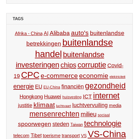
TAGS
auto's
Alibaba
buitenlandse
AI
Afrika - China
buitenlandse
betrekkingen
handel
buitenlandse
investeringen
corruptie
chips
Covid-
CPC
e-commerce
economie
19
elektriciteit
gezondheid
energie
financiën
EU
EU-China
internet
ICT
Hongkong
Huawei
huisvesting
klimaat
luchtvervuiling
justitie
media
luchtvaart
mensenrechten
milieu
sociaal
technologie
spoorwegen
steden
Taiwan
VS-China
Tibet
toerisme
transport
telecom
VS