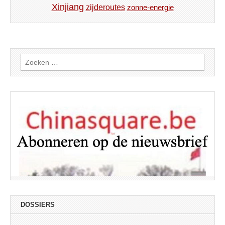
Xinjiang
zijderoutes
zonne-energie
Zoeken
naar:
DOSSIERS