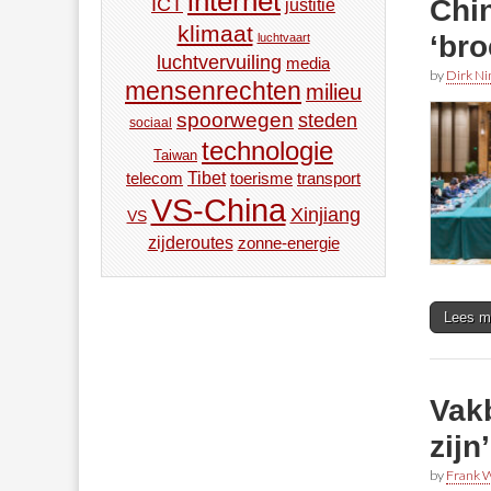
internet
Chin
ICT
justitie
klimaat
‘bro
luchtvaart
luchtvervuiling
media
by
Dirk N
mensenrechten
milieu
spoorwegen
steden
sociaal
technologie
Taiwan
Tibet
toerisme
transport
telecom
VS-China
Xinjiang
VS
zijderoutes
zonne-energie
Lees m
Vakb
zijn
by
Frank W