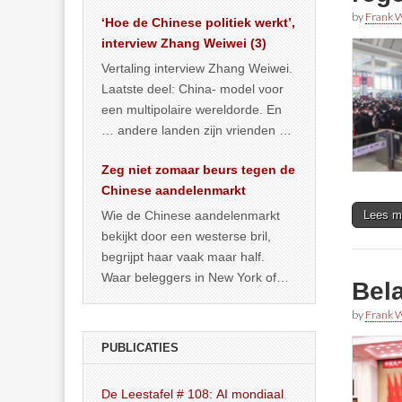
het land dan maar? ‘Dat
by
Frank W
‘Hoe de Chinese politiek werkt’,
… >> lees meer
interview Zhang Weiwei (3)
Vertaling interview Zhang Weiwei.
Laatste deel: China- model voor
een multipolaire wereldorde. En
… andere landen zijn vrienden of
kunnen het worden.
Zeg niet zomaar beurs tegen de
Chinese aandelenmarkt
Wie de Chinese aandelenmarkt
Lees m
bekijkt door een westerse bril,
begrijpt haar vaak maar half.
Waar beleggers in New York of
Bel
Londen vooral kijken naar winst,
by
Frank W
… >> lees meer
PUBLICATIES
De Leestafel # 108: AI mondiaal