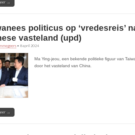
eer →
anees politicus op ‘vredesreis’ n
nese vasteland (upd)
immegeers
•
8 april 2024
Ma Ying-jeou, een bekende politieke figuur van Taiwa
door het vasteland van China.
eer →