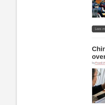
Lees m
Chi
ove
by
Frank W