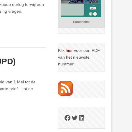
koude oorlog terwijl een
sing vragen.
Screenshot
Klik
hier
voor een PDF
van het nieuwste
UPD)
nummer
eid van 1 Mei tot de
rte brief – tot de
Facebook
Twitter
LinkedIn