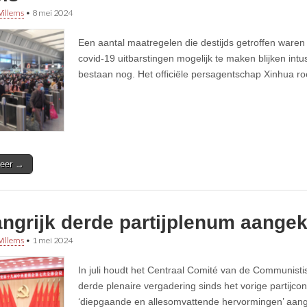
illems
•
8 mei 2024
Een aantal maatregelen die destijds getroffen waren
covid-19 uitbarstingen mogelijk te maken blijken int
bestaan nog. Het officiële persagentschap Xinhua roep
eer →
angrijk derde partijplenum aange
illems
•
1 mei 2024
In juli houdt het Centraal Comité van de Communistis
derde plenaire vergadering sinds het vorige partijco
‘diepgaande en allesomvattende hervormingen’ aang