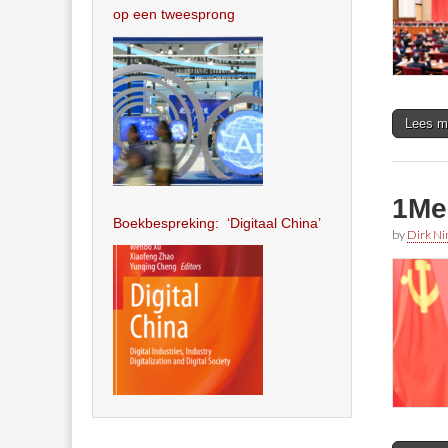
op een tweesprong
Lees m
1Me
Boekbespreking: ‘Digitaal China’
by
Dirk N