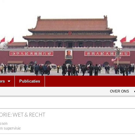
be
ers
Publicaties
OVER ONS
ORIE:
WET & RECHT
issen
en supervisie