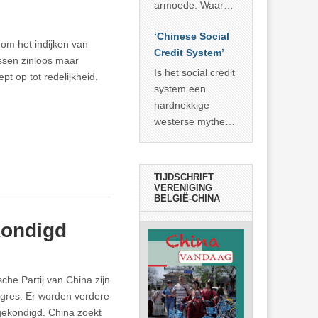
economisch
econoom Michael
armoede. Waar
wonder
Roberts. Het laat
China er de
zien dat
‘Chinese Social
voorbije veertig
 om het indijken van
… >> lees meer
Credit System’
jaar in slaagde
ussen zinloos maar
meer dan 800
Is het social credit
t op tot redelijkheid.
miljoen mensen
system een
uit de armoede
hardnekkige
… >> lees meer
westerse mythe of
de dagelijkse
realiteit in China?
TIJDSCHRIFT
VERENIGING
BELGIË-CHINA
kondigd
che Partij van China zijn
ngres. Er worden verdere
ekondigd. China zoekt