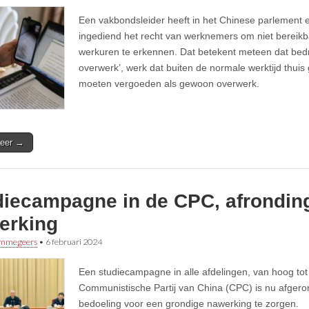
Een vakbondsleider heeft in het Chinese parlement 
ingediend het recht van werknemers om niet bereikba
werkuren te erkennen. Dat betekent meteen dat bedr
overwerk’, werk dat buiten de normale werktijd thuis 
moeten vergoeden als gewoon overwerk.
eer →
diecampagne in de CPC, afrondin
erking
immegeers
•
6 februari 2024
Een studiecampagne in alle afdelingen, van hoog tot
Communistische Partij van China (CPC) is nu afgero
bedoeling voor een grondige nawerking te zorgen.