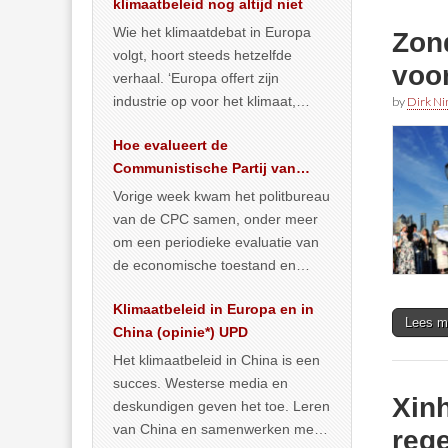
klimaatbeleid nog altijd niet
Wie het klimaatdebat in Europa
Zon
volgt, hoort steeds hetzelfde
voo
verhaal. ‘Europa offert zijn
industrie op voor het klimaat,
by
Dirk N
terwijl China onder het mom van
Hoe evalueert de
vergroening
… >> lees meer
Communistische Partij van
China de economische
Vorige week kwam het politbureau
situatie?
van de CPC samen, onder meer
om een periodieke evaluatie van
de economische toestand en
politiek te maken. We
Klimaatbeleid in Europa en in
publiceerden
… >> lees meer
Lees m
China (opinie*) UPD
Het klimaatbeleid in China is een
succes. Westerse media en
Xinh
deskundigen geven het toe. Leren
van China en samenwerken met
rege