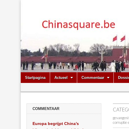
Chinasquare.
Skip
Main
Startpagina
Actueel
Commentaar
Dossi
to
menu
Sub
content
menu
COMMENTAAR
CATEG
gevangen
corruptie 
Europa begrijpt China’s