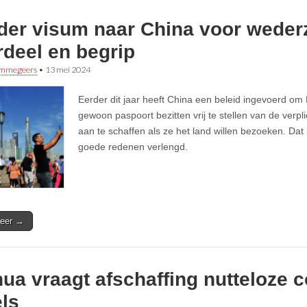
der visum naar China voor wederz
rdeel en begrip
immegeers
•
13 mei 2024
Eerder dit jaar heeft China een beleid ingevoerd o
gewoon paspoort bezitten vrij te stellen van de verp
aan te schaffen als ze het land willen bezoeken. Dat
goede redenen verlengd.
eer →
ua vraagt afschaffing nutteloze c
ls