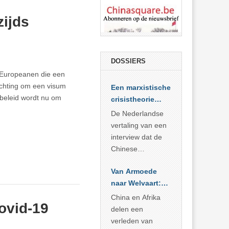
ijds
DOSSIERS
m Europeanen die een
lichting om een visum
Een marxistische
 beleid wordt nu om
crisistheorie
voor vandaag
De Nederlandse
vertaling van een
interview dat de
Chinese
Academie voor
Van Armoede
Sociale
naar Welvaart:
Wetenschappen
Wat Afrika kan
afnam van de
China en Afrika
ovid-19
leren van
Britse
delen een
China’s
marxistische
verleden van