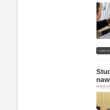
Lees m
Stu
naw
by
Dirk N