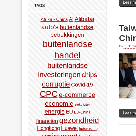
Lees m
TAGS
Alibaba
AI
Afrika - China
Taiw
auto's
buitenlandse
betrekkingen
Chi
buitenlandse
by
Dirk N
handel
buitenlandse
investeringen
chips
corruptie
Covid-19
CPC
e-commerce
economie
elektriciteit
energie
EU
EU-China
Lees m
gezondheid
financiën
Hongkong
Huawei
huisvesting