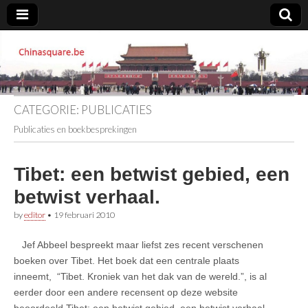
Chinasquare.be
CATEGORIE:
PUBLICATIES
Publicaties en boekbesprekingen
Tibet: een betwist gebied, een
betwist verhaal.
by
editor
•
19 februari 2010
Jef Abbeel bespreekt maar liefst zes recent verschenen
boeken over Tibet. Het boek dat een centrale plaats
inneemt, “Tibet. Kroniek van het dak van de wereld.”, is al
eerder door een andere recensent op deze website
beoordeeld.Tibet: een betwist gebied, een betwist verhaal.