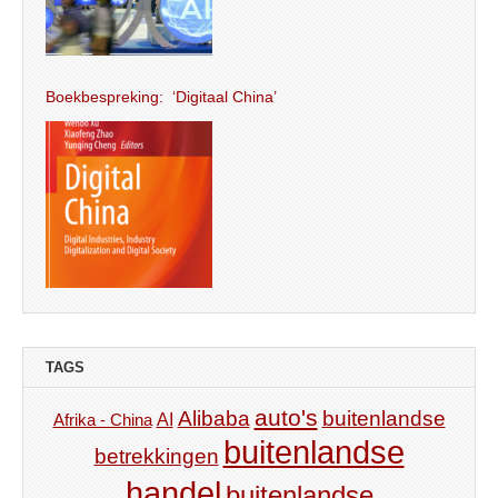
Boekbespreking: ‘Digitaal China’
TAGS
auto's
Alibaba
buitenlandse
AI
Afrika - China
buitenlandse
betrekkingen
handel
buitenlandse