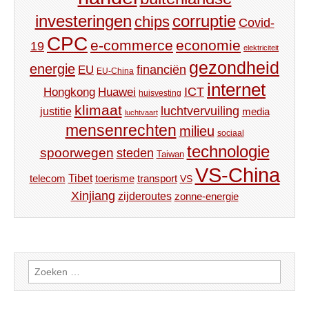
investeringen
corruptie
chips
Covid-
CPC
e-commerce
economie
19
elektriciteit
gezondheid
energie
financiën
EU
EU-China
internet
ICT
Hongkong
Huawei
huisvesting
klimaat
luchtvervuiling
justitie
media
luchtvaart
mensenrechten
milieu
sociaal
technologie
spoorwegen
steden
Taiwan
VS-China
Tibet
toerisme
transport
telecom
VS
Xinjiang
zijderoutes
zonne-energie
Zoeken
naar: