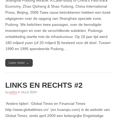
Shanghai Pudong Miracle, A Case-study of China’s Fast-track
Economy, Zhao Qizheng & Shao Yudong, China International
Press, Beijing, 2008 Twee nauw betrokkenen hebben een boek
uitgegeven over de opgang van Shanghais speciale zone,
Pudong. We belichten twee passages, over de benodigde
investeringen en over de verschillende subdelen. Pudongs
ontwikkeling startte met de infrastructuur. Op 18 jaar tijd werd
180 miljard yuan (of 20 miljard $) besteed voor dit doel. Tussen
1990 en 1995 spendeerde Pudong…
Lees meer →
LINKS EN RECHTS #2
by
editor
•
18 juli 2009
‘Andere tijden’: Global Times en Financial Times
http://www.globaltimes.cn/ (en.huanqiu.com) is de website van
Global Times, sinds april 2009 een belangrijke Engelstalige