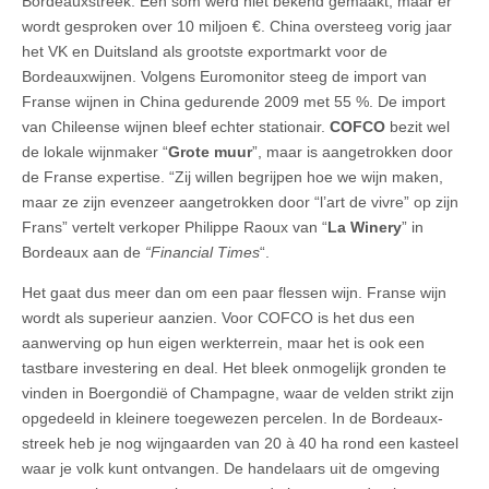
Bordeauxstreek. Een som werd niet bekend gemaakt, maar er
wordt gesproken over 10 miljoen €. China oversteeg vorig jaar
het VK en Duitsland als grootste exportmarkt voor de
Bordeauxwijnen. Volgens Euromonitor steeg de import van
Franse wijnen in China gedurende 2009 met 55 %. De import
van Chileense wijnen bleef echter stationair.
COFCO
bezit wel
de lokale wijnmaker “
Grote muur
”, maar is aangetrokken door
de Franse expertise. “Zij willen begrijpen hoe we wijn maken,
maar ze zijn evenzeer aangetrokken door “l’art de vivre” op zijn
Frans” vertelt verkoper Philippe Raoux van “
La Winery
” in
Bordeaux aan de
“Financial Times
“.
Het gaat dus meer dan om een paar flessen wijn. Franse wijn
wordt als superieur aanzien. Voor COFCO is het dus een
aanwerving op hun eigen werkterrein, maar het is ook een
tastbare investering en deal. Het bleek onmogelijk gronden te
vinden in Boergondië of Champagne, waar de velden strikt zijn
opgedeeld in kleinere toegewezen percelen. In de Bordeaux-
streek heb je nog wijngaarden van 20 à 40 ha rond een kasteel
waar je volk kunt ontvangen. De handelaars uit de omgeving