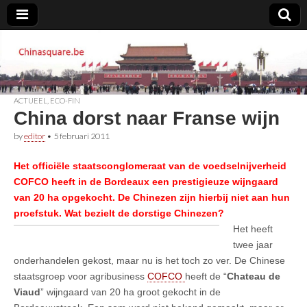
Chinasquare.be
ACTUEEL
,
ECO-FIN
China dorst naar Franse wijn
by
editor
•
5 februari 2011
Het officiële staatsconglomeraat van de voedselnijverheid
COFCO heeft in de Bordeaux een prestigieuze wijngaard
van 20 ha opgekocht. De Chinezen zijn hierbij niet aan hun
proefstuk. Wat bezielt de dorstige Chinezen?
Het heeft
twee jaar
onderhandelen gekost, maar nu is het toch zo ver. De Chinese
staatsgroep voor agribusiness
COFCO
heeft de “
Chateau de
Viaud
” wijngaard van 20 ha groot gekocht in de