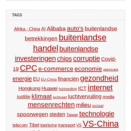
TAGS
auto's
Alibaba
buitenlandse
AI
Afrika - China
buitenlandse
betrekkingen
handel
buitenlandse
investeringen
corruptie
chips
Covid-
CPC
e-commerce
economie
19
elektriciteit
gezondheid
energie
financiën
EU
EU-China
internet
ICT
Hongkong
Huawei
huisvesting
klimaat
luchtvervuiling
justitie
media
luchtvaart
mensenrechten
milieu
sociaal
technologie
spoorwegen
steden
Taiwan
VS-China
Tibet
toerisme
transport
telecom
VS