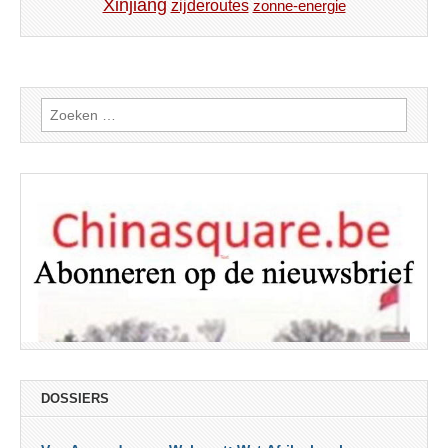
Xinjiang
zijderoutes
zonne-energie
Zoeken
naar:
DOSSIERS