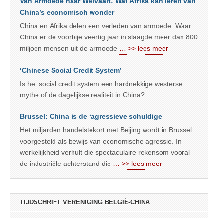
Van Armoede naar Welvaart: Wat Afrika kan leren van
China’s economisch wonder
China en Afrika delen een verleden van armoede. Waar
China er de voorbije veertig jaar in slaagde meer dan 800
miljoen mensen uit de armoede
… >> lees meer
‘Chinese Social Credit System’
Is het social credit system een hardnekkige westerse
mythe of de dagelijkse realiteit in China?
Brussel: China is de ‘agressieve schuldige’
Het miljarden handelstekort met Beijing wordt in Brussel
voorgesteld als bewijs van economische agressie. In
werkelijkheid verhult die spectaculaire rekensom vooral
de industriële achterstand die
… >> lees meer
TIJDSCHRIFT VERENIGING BELGIË-CHINA