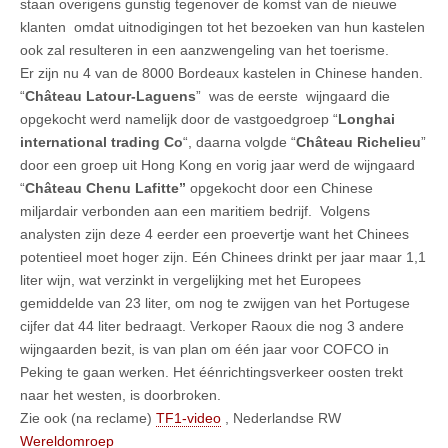
staan overigens gunstig tegenover de komst van de nieuwe
klanten omdat uitnodigingen tot het bezoeken van hun kastelen
ook zal resulteren in een aanzwengeling van het toerisme.
Er zijn nu 4 van de 8000 Bordeaux kastelen in Chinese handen.
“
Château Latour-Laguens
” was de eerste wijngaard die
opgekocht werd namelijk door de vastgoedgroep “
Longhai
international trading Co
“, daarna volgde “
Château Richelieu
”
door een groep uit Hong Kong en vorig jaar werd de wijngaard
“
Château Chenu Lafitte”
opgekocht door een Chinese
miljardair verbonden aan een maritiem bedrijf. Volgens
analysten zijn deze 4 eerder een proevertje want het Chinees
potentieel moet hoger zijn. Eén Chinees drinkt per jaar maar 1,1
liter wijn, wat verzinkt in vergelijking met het Europees
gemiddelde van 23 liter, om nog te zwijgen van het Portugese
cijfer dat 44 liter bedraagt. Verkoper Raoux die nog 3 andere
wijngaarden bezit, is van plan om één jaar voor COFCO in
Peking te gaan werken. Het éénrichtingsverkeer oosten trekt
naar het westen, is doorbroken.
Zie ook (na reclame)
TF1-video
, Nederlandse RW
Wereldomroep