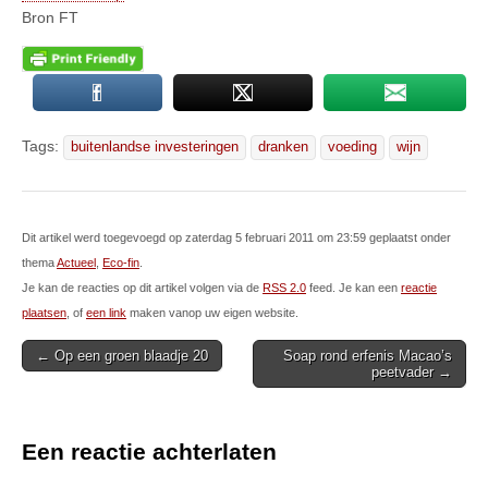
Bron FT
Tags:
buitenlandse investeringen
dranken
voeding
wijn
Dit artikel werd toegevoegd op zaterdag 5 februari 2011 om 23:59 geplaatst onder
thema
Actueel
,
Eco-fin
.
Je kan de reacties op dit artikel volgen via de
RSS 2.0
feed. Je kan een
reactie
plaatsen
, of
een link
maken vanop uw eigen website.
Post
← Op een groen blaadje 20
Soap rond erfenis Macao’s
peetvader →
navigation
Een reactie achterlaten