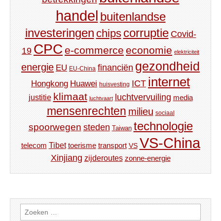
handel
buitenlandse
investeringen
corruptie
chips
Covid-
CPC
e-commerce
economie
19
elektriciteit
gezondheid
energie
financiën
EU
EU-China
internet
ICT
Hongkong
Huawei
huisvesting
klimaat
luchtvervuiling
justitie
media
luchtvaart
mensenrechten
milieu
sociaal
technologie
spoorwegen
steden
Taiwan
VS-China
Tibet
toerisme
transport
telecom
VS
Xinjiang
zijderoutes
zonne-energie
Zoeken
naar: