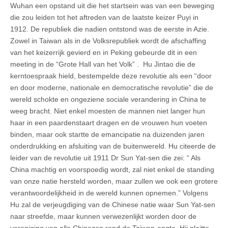
Wuhan een opstand uit die het startsein was van een beweging
die zou leiden tot het aftreden van de laatste keizer Puyi in
1912. De republiek die nadien ontstond was de eerste in Azie.
Zowel in Taiwan als in de Volksrepubliek wordt de afschaffing
van het keizerrijk gevierd en in Peking gebeurde dit in een
meeting in de “Grote Hall van het Volk” . Hu Jintao die de
kerntoespraak hield, bestempelde deze revolutie als een “door
en door moderne, nationale en democratische revolutie” die de
wereld schokte en ongeziene sociale verandering in China te
weeg bracht. Niet enkel moesten de mannen niet langer hun
haar in een paardenstaart dragen en de vrouwen hun voeten
binden, maar ook startte de emancipatie na duizenden jaren
onderdrukking en afsluiting van de buitenwereld. Hu citeerde de
leider van de revolutie uit 1911 Dr Sun Yat-sen die zei: “ Als
China machtig en voorspoedig wordt, zal niet enkel de standing
van onze natie hersteld worden, maar zullen we ook een grotere
verantwoordelijkheid in de wereld kunnen opnemen.” Volgens
Hu zal de verjeugdiging van de Chinese natie waar Sun Yat-sen
naar streefde, maar kunnen verwezenlijkt worden door de
vereniging van alle Chinezen rond de Taiwan-engte. Hij pleitte