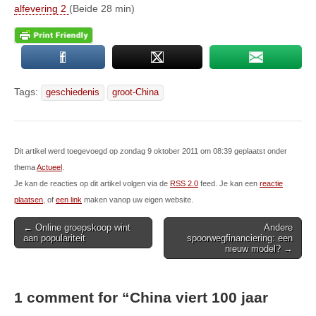
alfevering 2
(Beide 28 min)
Tags:
geschiedenis
groot-China
Dit artikel werd toegevoegd op zondag 9 oktober 2011 om 08:39 geplaatst onder
thema
Actueel
.
Je kan de reacties op dit artikel volgen via de
RSS 2.0
feed. Je kan een
reactie
plaatsen
, of
een link
maken vanop uw eigen website.
Post
← Online groepskoop wint
Andere
aan populariteit
spoorwegfinanciering: een
navigation
nieuw model? →
1 comment for “
China viert 100 jaar