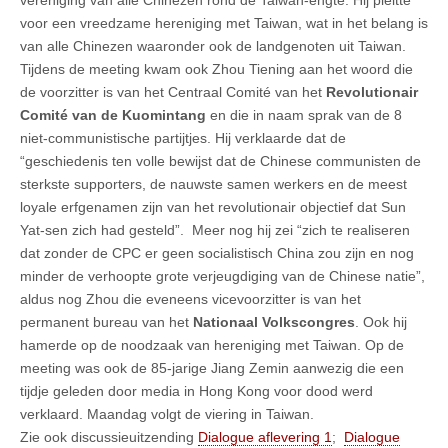
voor een vreedzame hereniging met Taiwan, wat in het belang is
van alle Chinezen waaronder ook de landgenoten uit Taiwan.
Tijdens de meeting kwam ook Zhou Tiening aan het woord die
de voorzitter is van het Centraal Comité van het
Revolutionair
Comité van de Kuomintang
en die in naam sprak van de 8
niet-communistische partijtjes. Hij verklaarde dat de
“geschiedenis ten volle bewijst dat de Chinese communisten de
sterkste supporters, de nauwste samen werkers en de meest
loyale erfgenamen zijn van het revolutionair objectief dat Sun
Yat-sen zich had gesteld”. Meer nog hij zei “zich te realiseren
dat zonder de CPC er geen socialistisch China zou zijn en nog
minder de verhoopte grote verjeugdiging van de Chinese natie”,
aldus nog Zhou die eveneens vicevoorzitter is van het
permanent bureau van het
Nationaal Volkscongres
. Ook hij
hamerde op de noodzaak van hereniging met Taiwan. Op de
meeting was ook de 85-jarige Jiang Zemin aanwezig die een
tijdje geleden door media in Hong Kong voor dood werd
verklaard. Maandag volgt de viering in Taiwan.
Zie ook discussieuitzending
Dialogue aflevering 1
;
Dialogue