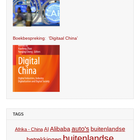
Boekbespreking: ‘Digitaal China’
TAGS
auto's
Alibaba
buitenlandse
AI
Afrika - China
buitenlandse
betrekkingen