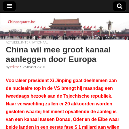
Chinasquare.be
ACTUEEL
,
INTERNATIONAAL
China wil mee groot kanaal
aanleggen door Europa
by
editor
•
26 maart 2016
Vooraleer president Xi Jinping gaat deelnemen aan
de nucleaire top in de VS brengt hij maandag een
tweedaags bezoek aan de Tsjechische republiek.
Naar verwachting zullen er 20 akkoorden worden
gesloten waarbij het meest opvallende de aanleg is
van een kanaal tussen Donau, Oder en de Elbe waar
beide landen in een eerste fase $ 1 miljard aan willen