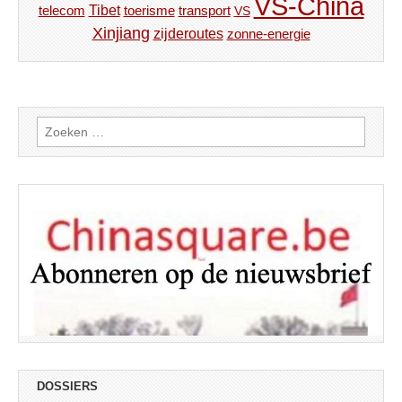
VS-China
Tibet
toerisme
transport
telecom
VS
Xinjiang
zijderoutes
zonne-energie
Zoeken
naar:
DOSSIERS