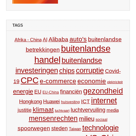
TAGS
auto's
Alibaba
buitenlandse
AI
Afrika - China
buitenlandse
betrekkingen
handel
buitenlandse
investeringen
corruptie
chips
Covid-
CPC
e-commerce
economie
19
elektriciteit
gezondheid
energie
financiën
EU
EU-China
internet
ICT
Hongkong
Huawei
huisvesting
klimaat
luchtvervuiling
justitie
media
luchtvaart
mensenrechten
milieu
sociaal
technologie
spoorwegen
steden
Taiwan