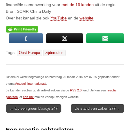
financiële samenwerking voor
met de 16 landen
uit de regio.
Bron: SCMP, China Daily
Over het kanaal zie ook
YouTube
en de
website
Tags:
Oost-Europa
zijderoutes
Dit artikel werd toegevoegd op zaterdag 26 maart 2016 om 07:25 geplaatst onder
thema
Actueel
,
Internationaal
.
Je kan de reacties op dit artikel volgen via de
RSS 2.0
feed. Je kan een
reactie
plaatsen
, of
een link
maken vanop uw eigen website.
Post
← Op een groen blaadje 247
De stand van zaken 277 →
navigation
Een reactie achterlaten