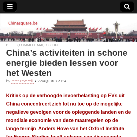
Chinasquare.be
BELEID
,
COMMENTAAR
,
ECO-FIN
China’s activiteiten in schone
energie bieden lessen voor
het Westen
by
Peter Peverelli
•
22 augustus 2024
Kritiek op de verhoogde invoerbelasting op EVs uit
China concentreert zich tot nu toe op de mogelijke
negatieve gevolgen voor de opleggende landen en de
mondiale economie van deze maatregelen op de
lange termijn. Anders Hove van het
Oxford Institute
for Energy Studies
heeft onlangs een diepgaande