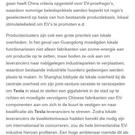
gaan heeft China criteria opgesteld voor EV-proefregio’s,
waardoor sommige beleidsprikkels werden beperkt tot regio’s
geselecteerd op basis van hun bestaande productiebasis, lokaal
stimulatiebeleid om EV’s te promoten e.d.
Productieclusters zijn ook een grote prioriteit van lokale
overheden. In het geval van Guangdong moedigden lokale
functionarissen niet alleen fabrikanten van zonne-energie aan
om productie op te zetten, maar boden ze ook aan om
leveranciers naar nabijgelegen industrieparken te verplaatsen,
waardoor bestaande industriële huurders gedwongen werden
plaats te maken. In Shanghai lobbyde de lokale overheid bij de
centrale overheid om zijn joint-venture-vereiste te versoepelen
om
Tesla
in staat te stellen een gigafabriek in de stad op te
richten en moedigde vervolgens Chinese fabrikanten van EV-
componenten aan om zich in de buurt te vestigen en naar
kwalificatie als
Tesla
-leveranciers te streven. Zodra lokale
leveranciers de kwaliteitsniveaus hadden bereikt die nodig zijn
om internationaal te concurreren, zou de hele binnenlandse EV-
industrie hiervan profiteren. Een hoge ambtenaar roemde dit als