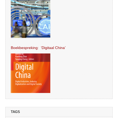
Boekbespreking: ‘Digitaal China’
TAGS