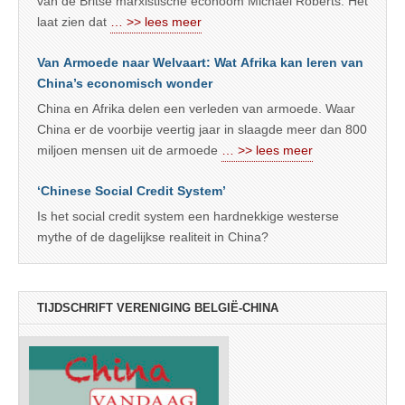
van de Britse marxistische econoom Michael Roberts. Het
laat zien dat
… >> lees meer
Van Armoede naar Welvaart: Wat Afrika kan leren van
China’s economisch wonder
China en Afrika delen een verleden van armoede. Waar
China er de voorbije veertig jaar in slaagde meer dan 800
miljoen mensen uit de armoede
… >> lees meer
‘Chinese Social Credit System’
Is het social credit system een hardnekkige westerse
mythe of de dagelijkse realiteit in China?
TIJDSCHRIFT VERENIGING BELGIË-CHINA