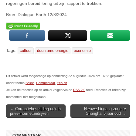
regeringen bereid lering uit zijn rapport te trekken.
Bron: Dialogue Earth 12/8/2024
Tags:
cultuur
duurzame energie
economie
Dit artikel werd toegevoegd op donderdag 22 augustus 2024 om 16:33 geplaatst
onder thema
Beleid
,
Commentaar
,
Eco-fin
.
Je kan de reacties op dit artikel volgen via de
RSS 2.0
feed. Reacties of linken zijn
momenteel niet toegestaan.
Post
← Corruptiebestrijding ook in
Nieuwe Lingang zone te
privé-internetbedrijven
Shanghai 5 jaar oud →
navigation
COMMENTAAR