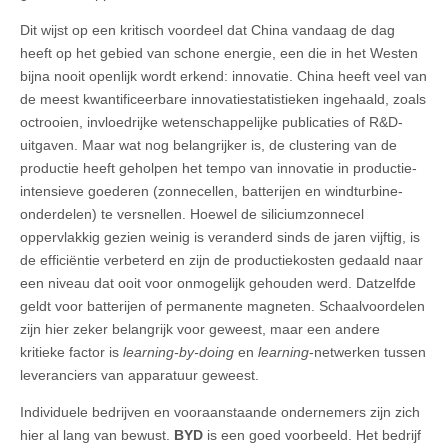
Dit wijst op een kritisch voordeel dat China vandaag de dag
heeft op het gebied van schone energie, een die in het Westen
bijna nooit openlijk wordt erkend: innovatie. China heeft veel van
de meest kwantificeerbare innovatiestatistieken ingehaald, zoals
octrooien, invloedrijke wetenschappelijke publicaties of R&D-
uitgaven. Maar wat nog belangrijker is, de clustering van de
productie heeft geholpen het tempo van innovatie in productie-
intensieve goederen (zonnecellen, batterijen en windturbine-
onderdelen) te versnellen. Hoewel de siliciumzonnecel
oppervlakkig gezien weinig is veranderd sinds de jaren vijftig, is
de efficiëntie verbeterd en zijn de productiekosten gedaald naar
een niveau dat ooit voor onmogelijk gehouden werd. Datzelfde
geldt voor batterijen of permanente magneten. Schaalvoordelen
zijn hier zeker belangrijk voor geweest, maar een andere
kritieke factor is
learning-by-doing
en
learning
-netwerken tussen
leveranciers van apparatuur geweest.
Individuele bedrijven en vooraanstaande ondernemers zijn zich
hier al lang van bewust.
BYD
is een goed voorbeeld. Het bedrijf