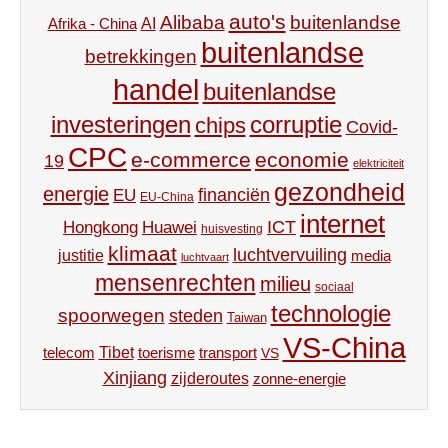
auto's
Alibaba
buitenlandse
AI
Afrika - China
buitenlandse
betrekkingen
handel
buitenlandse
investeringen
corruptie
chips
Covid-
CPC
e-commerce
economie
19
elektriciteit
gezondheid
energie
financiën
EU
EU-China
internet
ICT
Hongkong
Huawei
huisvesting
klimaat
luchtvervuiling
justitie
media
luchtvaart
mensenrechten
milieu
sociaal
technologie
spoorwegen
steden
Taiwan
VS-China
Tibet
toerisme
transport
telecom
VS
Xinjiang
zijderoutes
zonne-energie