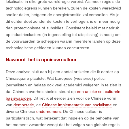
lokalisatie in elke grote wereldregio vereist. Als meer regio’s de
technologiegrens kunnen bereiken, zullen de kosten wereldwijd
sneller dalen, hetgeen de energietransitie zal versnellen. Als je
dit echter doet zonder de kosten te verhogen, is er meer nodig
dan protectionisme of subsidies. Consistent beleid met nadruk
op industrieclusters (in tegenstelling tot uitsplitsing) is nodig om
de voorwaarden te scheppen waarin meerdere landen op deze
technologische gebieden kunnen concurreren.
Nawoord: het is opnieuw cultuur
Deze analyse sluit aan bij een aantal artikelen die ik eerder op
Chinasquare plaatste. Wat Europese (westerse) politici,
journalisten en helaas ook veel academici weigeren in te zien is
dat Chinees overheidsbeleid steunt op
een unieke set culturele
basiswaarden
. Dit liet ik al eerder zien voor de Chinese vorm
van
democratie
, de
Chinese implementatie van socialisme
en
diverse Chinese
ondernemers
. De Chinese cultuur is
particularistisch, wat betekent dat inspelen op de behoefte van
het moment zwaarder weegt dat het volgen van globale regels.