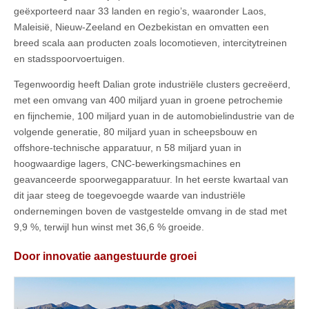
geëxporteerd naar 33 landen en regio’s, waaronder Laos,
Maleisië, Nieuw-Zeeland en Oezbekistan en omvatten een
breed scala aan producten zoals locomotieven, intercitytreinen
en stadsspoorvoertuigen.
Tegenwoordig heeft Dalian grote industriële clusters gecreëerd,
met een omvang van 400 miljard yuan in groene petrochemie
en fijnchemie, 100 miljard yuan in de automobielindustrie van de
volgende generatie, 80 miljard yuan in scheepsbouw en
offshore-technische apparatuur, n 58 miljard yuan in
hoogwaardige lagers, CNC-bewerkingsmachines en
geavanceerde spoorwegapparatuur. In het eerste kwartaal van
dit jaar steeg de toegevoegde waarde van industriële
ondernemingen boven de vastgestelde omvang in de stad met
9,9 %, terwijl hun winst met 36,6 % groeide.
Door innovatie aangestuurde groei