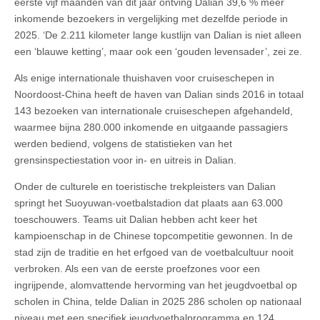
eerste vijf maanden van dit jaar ontving Dalian 39,6 % meer
inkomende bezoekers in vergelijking met dezelfde periode in
2025. ‘De 2.211 kilometer lange kustlijn van Dalian is niet alleen
een ‘blauwe ketting’, maar ook een ‘gouden levensader’, zei ze.
Als enige internationale thuishaven voor cruiseschepen in
Noordoost-China heeft de haven van Dalian sinds 2016 in totaal
143 bezoeken van internationale cruiseschepen afgehandeld,
waarmee bijna 280.000 inkomende en uitgaande passagiers
werden bediend, volgens de statistieken van het
grensinspectiestation voor in- en uitreis in Dalian.
Onder de culturele en toeristische trekpleisters van Dalian
springt het Suoyuwan-voetbalstadion dat plaats aan 63.000
toeschouwers. Teams uit Dalian hebben acht keer het
kampioenschap in de Chinese topcompetitie gewonnen. In de
stad zijn de traditie en het erfgoed van de voetbalcultuur nooit
verbroken. Als een van de eerste proefzones voor een
ingrijpende, alomvattende hervorming van het jeugdvoetbal op
scholen in China, telde Dalian in 2025 286 scholen op nationaal
niveau met een specifiek jeugdvoetbalprogramma en 124