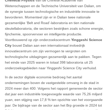
Chemical Physics
van de Chinese Academie van
Wetenschappen en de Technische Universiteit van Dalian, om
de synergie tussen technologische en industriële innovatie te
bevorderen. Momenteel zijn er in Dalian twee nationale
gezamenlijke ‘Belt and Road’-laboratoria en tien nationale
sleutellaboratoria, die sectoren bestrijken zoals schone energie,
fijnchemie, spoorvervoer en intelligente productie.
Voortbouwend op zijn onderzoekscentrum
Yinggeshi Science
City
bouwt Dalian aan een internationaal invloedrijk
innovatiecentrum om zijn vermogen te vergroten om
technologische uitdagingen gezamenlijk aan te pakken. Tegen
het einde van 2025 waren in totaal 398 laboratoria uit 25
onderzoeksgebieden naar Yinggeshi Science City verhuisd.
In de sector digitale economie bedroeg het aantal
ondernemingen boven de vastgestelde omvang in de stad in
2024 meer dan 400. Volgens het rapport genereerde de sector
dat jaar een industriële toegevoegde waarde van 75,26 miljard
yuan, een stijging van 17,8 % ten opzichte van het voorgaande
jaar. De bijdrage van de sector aan het Brp groeide in 2024 tot