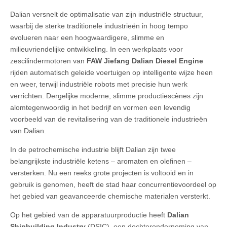
Dalian versnelt de optimalisatie van zijn industriële structuur,
waarbij de sterke traditionele industrieën in hoog tempo
evolueren naar een hoogwaardigere, slimme en
milieuvriendelijke ontwikkeling. In een werkplaats voor
zescilindermotoren van
FAW Jiefang Dalian Diesel Engine
rijden automatisch geleide voertuigen op intelligente wijze heen
en weer, terwijl industriële robots met precisie hun werk
verrichten. Dergelijke moderne, slimme productiescènes zijn
alomtegenwoordig in het bedrijf en vormen een levendig
voorbeeld van de revitalisering van de traditionele industrieën
van Dalian.
In de petrochemische industrie blijft Dalian zijn twee
belangrijkste industriële ketens – aromaten en olefinen –
versterken. Nu een reeks grote projecten is voltooid en in
gebruik is genomen, heeft de stad haar concurrentievoordeel op
het gebied van geavanceerde chemische materialen versterkt.
Op het gebied van de apparatuurproductie heeft
Dalian
Shipbuilding Industry
(DSIC) een dochteronderneming van