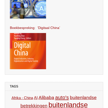
Boekbespreking: ‘Digitaal China’
TAGS
auto's
Alibaba
buitenlandse
AI
Afrika - China
buitenlandse
betrekkingen