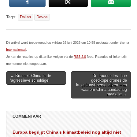
Tags:
Dalian
Davos
Dit artikel werd toegevoegd op vrijdag 26 juni 2026 om 10:58 geplaatst onder thema
Internationaal
.
Je kan de reacties op dit artikel volgen via de
RSS 2.0
feed. Reacties of linken zijn
momenteel niet toegestaan.
Post
← Brussel: China is de
De Iraanse les: hoe
‘agressieve schuldige’
goedkope drones de
navigation
krijgskunst herschrijven – en
waarom China aandachtig
meekijkt →
COMMENTAAR
Europa begrijpt China’s klimaatbeleid nog altijd niet