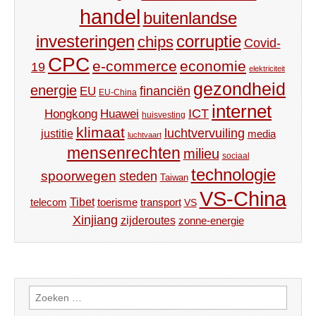
handel
buitenlandse
investeringen
corruptie
chips
Covid-
CPC
e-commerce
economie
19
elektriciteit
gezondheid
energie
financiën
EU
EU-China
internet
ICT
Hongkong
Huawei
huisvesting
klimaat
luchtvervuiling
justitie
media
luchtvaart
mensenrechten
milieu
sociaal
technologie
spoorwegen
steden
Taiwan
VS-China
Tibet
toerisme
transport
telecom
VS
Xinjiang
zijderoutes
zonne-energie
Zoeken
naar: